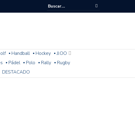
olf
▪ Handball
▪ Hockey
▪ JJ.OO
es
▪ Pádel
▪ Polo
▪ Rally
▪ Rugby
DESTACADO