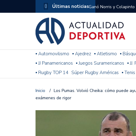
Últimas noticias
Ganó Norris y Colapinto
1
El penal de Barracas Cen
Monumental
Se jugó una nueva fecha
▪ Automovilismo
▪ Ajedrez
▪ Atletismo
▪ Básqu
▪ JJ Panamericanos
▪ Juegos Suramericanos
▪ JJ
Arrancó el Torneo Claus
▪ Rugby TOP 14
Súper Rugby Américas
▪ Tenis
Franco Colapinto giró si
Gran Premio de Hungría
Inicio
/
Los Pumas. Volvió Cheika: cómo puede ayu
exámenes de rigor
F1: tras las sanciones y
Racing le ganó a Gimnasi
omitió un penal de Sosa