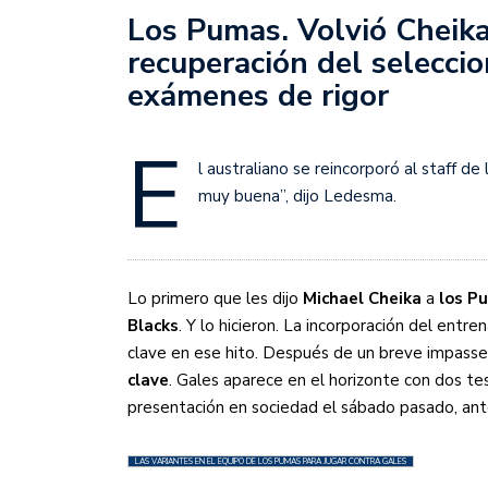
Sudamericana
Los Pumas. Volvió Cheik
recuperación del selecci
Empieza el Clausura: la
exámenes de rigor
E
l australiano se reincorporó al staff d
muy buena”, dijo Ledesma.
Lo primero que les dijo
Michael Cheika
a
los P
Blacks
. Y lo hicieron. La incorporación del entre
clave en ese hito. Después de un breve impasse
clave
. Gales aparece en el horizonte con dos te
presentación en sociedad el sábado pasado, an
LAS VARIANTES EN EL EQUIPO DE LOS PUMAS PARA JUGAR CONTRA GALES