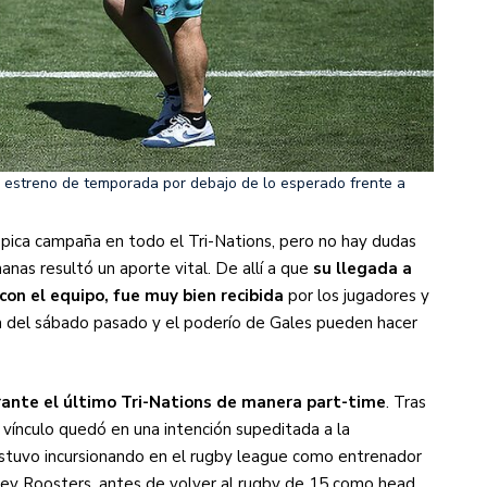
n estreno de temporada por debajo de lo esperado frente a
 épica campaña en todo el Tri-Nations, pero no hay dudas
anas resultó un aporte vital. De allí a que
su llegada a
on el equipo, fue muy bien recibida
por los jugadores y
la del sábado pasado y el poderío de Gales pueden hacer
ante el último Tri-Nations de manera part-time
. Tras
 vínculo quedó en una intención supeditada a la
n estuvo incursionando en el rugby league como entrenador
ney Roosters, antes de volver al rugby de 15 como head