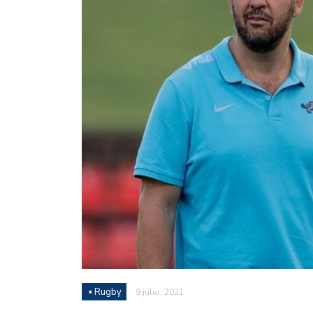
Juan Fernando Quintero 
en la historia grande del
Nicolás Otamendi regres
de Vélez a la pasión por
Boca ganó con lo justo a
diferencia y un juego q
El Nacional de Clubes A
Simonet
Lista de la selección f
2026
Lista de la selección m
FIH 2026
▪ Rugby
9 julio, 2021
Las Panteras debutaron 