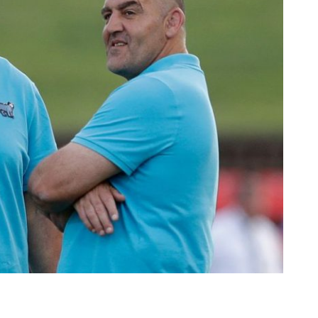
rescindió su contrato con River: “Quedará para siempre
 club”
a al fútbol argentino después de 16 años: del orgullo
 River
nte O’Higgins gracias a la jerarquía de Paredes: una
ue no dan paz para ir a Rancagua
 llega a Córdoba con el histórico regreso de Diego
emenina de Argentina para la Copa Mundial de Hockey FIH
asculina de Argentina para la Copa Mundial de Hockey
con una gran victoria ante Ecuador en la Copa