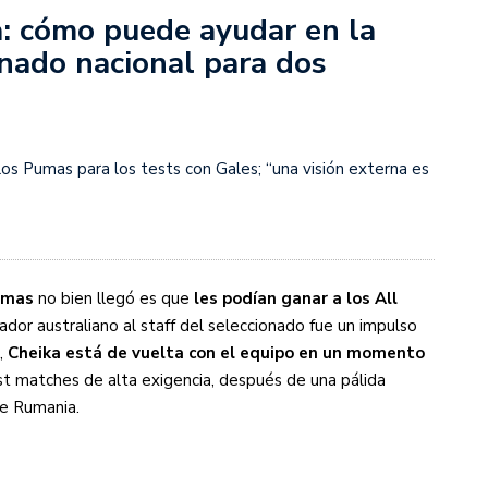
a: cómo puede ayudar en la
onado nacional para dos
s diez cosas que tenés que saber
e los Pumas para los tests con Gales; “una visión externa es
umas
no bien llegó es que
les podían ganar a los All
nador australiano al staff del seleccionado fue un impulso
,
Cheika está de vuelta con el equipo en un momento
st matches de alta exigencia, después de una pálida
te Rumania.