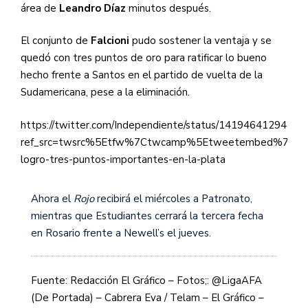
área de
Leandro Díaz
minutos después.
El conjunto de
Falcioni
pudo sostener la ventaja y se
quedó con tres puntos de oro para ratificar lo bueno
hecho frente a Santos en el partido de vuelta de la
Sudamericana, pese a la eliminación.
https://twitter.com/Independiente/status/1419464129484
ref_src=twsrc%5Etfw%7Ctwcamp%5Etweetembed%7Ctwt
logro-tres-puntos-importantes-en-la-plata
Ahora el
Rojo
recibirá el miércoles a Patronato,
mientras que Estudiantes cerrará la tercera fecha
en Rosario frente a Newell’s el jueves.
Fuente: Redacción El Gráfico – Fotos;: @LigaAFA
(De Portada) – Cabrera Eva / Telam – El Gráfico –