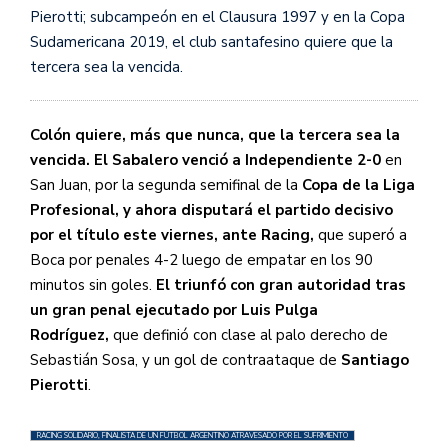
Pierotti; subcampeón en el Clausura 1997 y en la Copa
Sudamericana 2019, el club santafesino quiere que la
tercera sea la vencida.
Colón quiere, más que nunca, que la tercera sea la
vencida. El Sabalero venció a Independiente
2-0
en
San Juan, por la segunda semifinal de la
Copa de la Liga
Profesional, y ahora disputará el partido decisivo
por el título este viernes, ante Racing,
que superó a
Boca por penales 4-2 luego de empatar en los 90
minutos sin goles.
El triunfó con gran autoridad tras
un gran penal ejecutado por Luis Pulga
Rodríguez,
que definió con clase al palo derecho de
Sebastián Sosa, y un gol de contraataque de
Santiago
Pierotti
.
RACING SOLIDARIO, FINALISTA DE UN FÚTBOL ARGENTINO ATRAVESADO POR EL SUFRIMIENTO