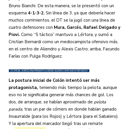
Bruno Bianchi. De esta manera, se le presentó con un
esquema
4-1-3-2.
Sin línea de 3, ya que debería hacer
muchos corrimientos, el DT se la jugó con una línea de
cuatro defensores con
Mura, Garcés, Rafael Delgado y
Piovi.
Como “5 táctico” mantuvo a Lértora, y sumó a
Cristian Bernardi como un mediocampista ofensivo más,
en el centro de Aliendro y Alexis Castro; arriba, Facundo
Farías con Pulga Rodríguez.
ES OFICIAL: BARCELONA PRESENTÓ A SERGIO AGÜERO COMO NUEVO REFUERZO
La postura inicial de Colón intentó ser más
protagonista,
teniendo más tiempo la pelota, aunque
eso no le significaba generar más chances de gol. Los
dos, de arranque, se habían aproximado de
pelota
parada
, tras un par de córners en donde habían ganado
Insaurralde (para los Rojos) y Lértora (para el Sabalero).
Y la apertura del marcador llegó tras un remate