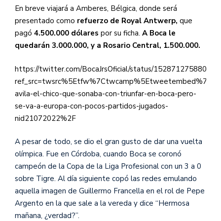
En breve viajará a Amberes, Bélgica, donde será
presentado como
refuerzo de Royal Antwerp,
que
pagó
4.500.000 dólares
por su ficha.
A Boca le
quedarán 3.000.000, y a Rosario Central, 1.500.000.
https://twitter.com/BocaJrsOficial/status/15287127588034
ref_src=twsrc%5Etfw%7Ctwcamp%5Etweetembed%7Ctwt
avila-el-chico-que-sonaba-con-triunfar-en-boca-pero-
se-va-a-europa-con-pocos-partidos-jugados-
nid21072022%2F
A pesar de todo, se dio el gran gusto de dar una vuelta
olímpica. Fue en Córdoba, cuando Boca se coronó
campeón de la Copa de la Liga Profesional con un 3 a 0
sobre Tigre. Al día siguiente copó las redes emulando
aquella imagen de Guillermo Francella en el rol de Pepe
Argento en la que sale a la vereda y dice “Hermosa
mañana, ¿verdad?”.