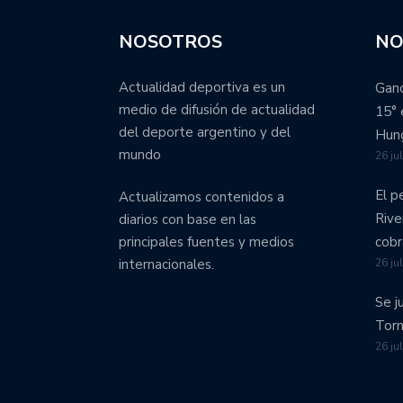
NOSOTROS
NO
Actualidad deportiva es un
Ganó
medio de difusión de actualidad
15° 
del deporte argentino y del
Hung
mundo
26 ju
El p
Actualizamos contenidos a
Rive
diarios con base en las
cobr
principales fuentes y medios
26 ju
internacionales.
Se j
Torn
26 ju