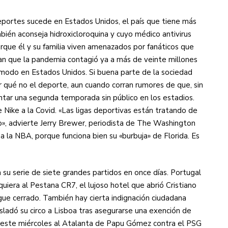
eportes sucede en Estados Unidos, el país que tiene más
ién aconseja hidroxicloroquina y cuyo médico antivirus
rque él y su familia viven amenazados por fanáticos que
rman que la pandemia contagió ya a más de veinte millones
 modo en Estados Unidos. Si buena parte de la sociedad
or qué no el deporte, aun cuando corran rumores de que, sin
ontar una segunda temporada sin público en los estadios.
 Nike a la Covid. «Las ligas deportivas están tratando de
ro», advierte Jerry Brewer, periodista de The Washington
o a la NBA, porque funciona bien su «burbuja» de Florida. Es
a su serie de siete grandes partidos en once días. Portugal
siquiera al Pestana CR7, el lujoso hotel que abrió Cristiano
igue cerrado. También hay cierta indignación ciudadana
sladó su circo a Lisboa tras asegurarse una exención de
r este miércoles al Atalanta de Papu Gómez contra el PSG