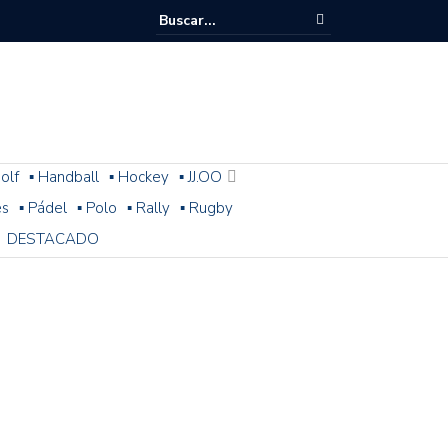
olf
▪ Handball
▪ Hockey
▪ JJ.OO
es
▪ Pádel
▪ Polo
▪ Rally
▪ Rugby
DESTACADO