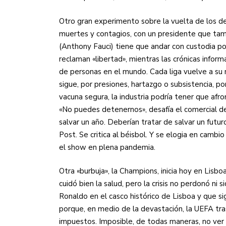
Otro gran experimento sobre la vuelta de los d
muertes y contagios, con un presidente que tamb
(Anthony Fauci) tiene que andar con custodia po
reclaman «libertad», mientras las crónicas info
de personas en el mundo. Cada liga vuelve a su
sigue, por presiones, hartazgo o subsistencia, p
vacuna segura, la industria podría tener que afr
«No puedes detenernos», desafía el comercial de
salvar un año. Deberían tratar de salvar un futu
Post. Se critica al béisbol. Y se elogia en cambi
el show en plena pandemia.
Otra «burbuja», la Champions, inicia hoy en Lisbo
cuidó bien la salud, pero la crisis no perdonó ni 
Ronaldo en el casco histórico de Lisboa y que s
porque, en medio de la devastación, la UEFA tra
impuestos. Imposible, de todas maneras, no ve