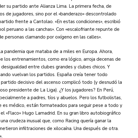
er su partido ante Alianza Lima. La primera fecha, de
os de jugadores, sino por el «banderazo» descontrolado
 partido frente a Cantolao. «En estas condiciones», escribió
bol peruano a las canchas». Con «escalofriante repunte de
de personas clamando por oxígeno en las calles».
 la pandemia que mataba de a miles en Europa. Ahora,
 de los entrenamientos, como era lógico, arroja decenas de
a desigualdad entre clubes grandes y clubes chicos. Y
uando vuelvan los partidos. España creía tener todo
 partido decisivo del ascenso complicó todo (y desnudó la
oso presidente de La Liga). ¿Y los jugadores? En Perú,
specialmente a padres, tíos y abuelos. Pero los futbolistas,
que es médico, están formateados para seguir pese a todo y
 el «Flaco» Hugo Lamadrid. En su gran libro autobiográfico
 una crudeza inusual que, como Racing quería ganar la
metieron infiltraciones de xilocaína. Una después de otra.
».