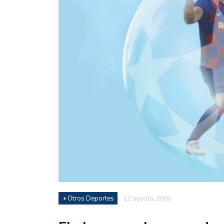
Juan Fernando Quintero 
en la historia grande del
Nicolás Otamendi regres
de Vélez a la pasión por
Boca ganó con lo justo a
diferencia y un juego q
El Nacional de Clubes A
Simonet
Lista de la selección f
2026
Lista de la selección m
FIH 2026
▪ Otros Deportes
12 agosto, 2020
Las Panteras debutaron 