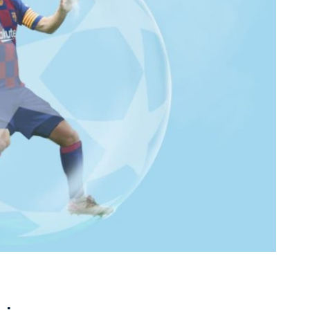
rescindió su contrato con River: “Quedará para siempre
 club”
a al fútbol argentino después de 16 años: del orgullo
 River
nte O’Higgins gracias a la jerarquía de Paredes: una
ue no dan paz para ir a Rancagua
 llega a Córdoba con el histórico regreso de Diego
emenina de Argentina para la Copa Mundial de Hockey FIH
asculina de Argentina para la Copa Mundial de Hockey
con una gran victoria ante Ecuador en la Copa