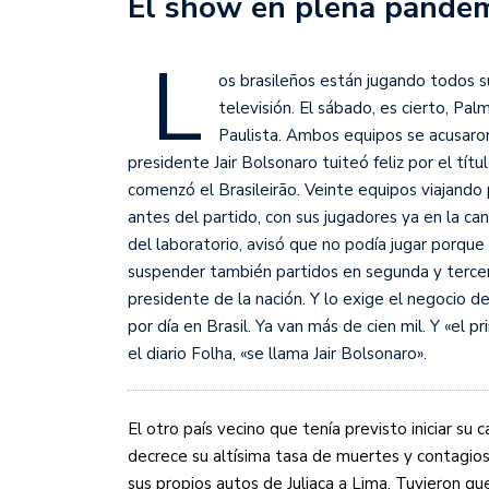
El show en plena pande
Sudamericana
L
Empieza el Clausura: la
os brasileños están jugando todos s
televisión. El sábado, es cierto, Pa
Paulista. Ambos equipos se acusaron
presidente Jair Bolsonaro tuiteó feliz por el tít
comenzó el Brasileirão. Veinte equipos viajando 
antes del partido, con sus jugadores ya en la can
del laboratorio, avisó que no podía jugar porque
suspender también partidos en segunda y tercer
presidente de la nación. Y lo exige el negocio d
por día en Brasil. Ya van más de cien mil. Y «el p
el diario Folha, «se llama Jair Bolsonaro».
El otro país vecino que tenía previsto iniciar s
decrece su altísima tasa de muertes y contagios
sus propios autos de Juliaca a Lima. Tuvieron q