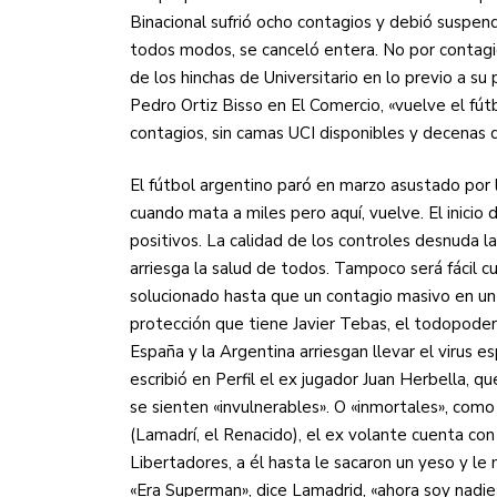
Binacional sufrió ocho contagios y debió suspend
todos modos, se canceló entera. No por contagi
de los hinchas de Universitario en lo previo a su
Pedro Ortiz Bisso en El Comercio, «vuelve el fút
contagios, sin camas UCI disponibles y decenas 
El fútbol argentino paró en marzo asustado por
cuando mata a miles pero aquí, vuelve. El inicio
positivos. La calidad de los controles desnuda l
arriesga la salud de todos. Tampoco será fácil c
solucionado hasta que un contagio masivo en un
protección que tiene Javier Tebas, el todopoder
España y la Argentina arriesgan llevar el virus e
escribió en Perfil el ex jugador Juan Herbella, 
se sienten «invulnerables». O «inmortales», como
(Lamadrí, el Renacido), el ex volante cuenta con
Libertadores, a él hasta le sacaron un yeso y le 
«Era Superman», dice Lamadrid, «ahora soy nadie