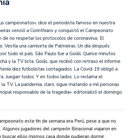
mia
s diez cosas que tenés que saber
us campeonatos», dice el periodista famoso en nuestra
lmeiras venció a Corinthians y conquistó el Campeonato
 de no respetar los protocolos de coronavirus. El
ulo. Vestía una camiseta de Palmeiras. Un día después
por todo el país. São Paulo fue a Goiás. Quince minutos
cha y la TV lista, Goiás, que recibió con retraso el informe
 tenía diez futbolistas contagiados. La Covid-19 obligó a
a. Juegan todos. Y en todos lados. Lo reclama el
e la TV. La pandemia, claro, sigue matando a mil personas
rincipal responsable de la tragedia», editorializó el domingo
u campeonato este fin de semana era Perú, pese a que no
. Algunos jugadores del campeón Binacional viajaron en
ue buscar ellos mismos casa donde pudieran dormir.