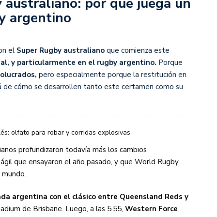
australiano: por qué juega un
by argentino
s diez cosas que tenés que saber
on el
Super Rugby australiano
que comienza este
al, y particularmente en el rugby argentino.
Porque
olucrados,
pero especialmente porque la restitución en
rá de cómo se desarrollen tanto este certamen como su
s: olfato para robar y corridas explosivas
ianos profundizaron todavía más los cambios
 ágil que ensayaron el año pasado, y que World Rugby
el mundo.
ada argentina con el clásico entre Queensland Reds y
adium de Brisbane. Luego, a las 5.55,
Western Force