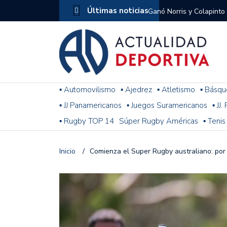
Últimas noticias
Ganó Norris y Colapinto
1
El penal de Barracas Cen
Monumental
Se jugó una nueva fecha
▪ Automovilismo
▪ Ajedrez
▪ Atletismo
▪ Básqu
▪ JJ Panamericanos
▪ Juegos Suramericanos
▪ JJ
Arrancó el Torneo Claus
▪ Rugby TOP 14
Súper Rugby Américas
▪ Tenis
Franco Colapinto giró si
Gran Premio de Hungría
Inicio
/
Comienza el Super Rugby australiano: por 
F1: tras las sanciones y
Racing le ganó a Gimnasi
omitió un penal de Sosa