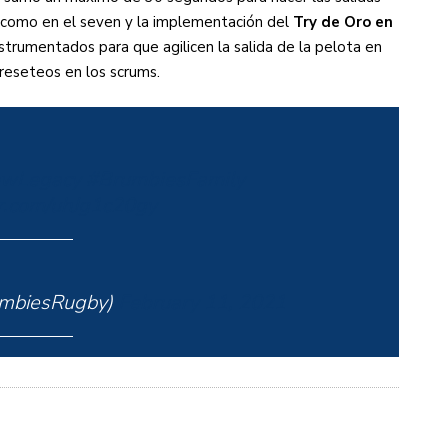
) como en el seven y la implementación del
Try de Oro en
nstrumentados para que agilicen la salida de la pelota en
 reseteos en los scrums.
wLegacy
#BrumbiesFamily
er.com/uhJg1c20gy
mbiesRugby)
February 11, 2021