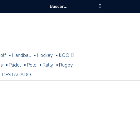
olf
▪ Handball
▪ Hockey
▪ JJ.OO
es
▪ Pádel
▪ Polo
▪ Rally
▪ Rugby
DESTACADO