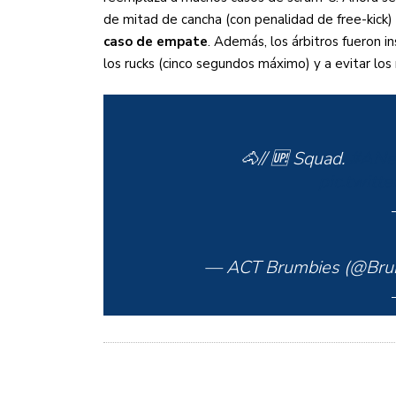
de mitad de cancha (con penalidad de free-kick
caso de empate
. Además, los árbitros fueron i
los rucks (cinco segundos máximo) y a evitar los
🐴// 🆙 Squad.
#ANe
pic.twitt
— ACT Brumbies (@Bru