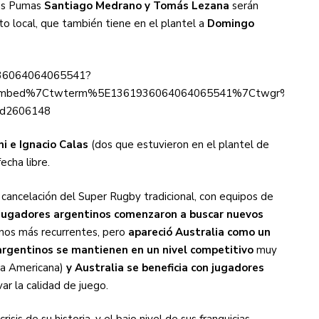
os Pumas
Santiago Medrano y Tomás Lezana
serán
to local, que también tiene en el plantel a
Domingo
1936064064065541?
mbed%7Ctwterm%5E1361936064064065541%7Ctwgr%5E%7Ctw
nid2606148
ni e Ignacio Calas
(dos que estuvieron en el plantel de
echa libre.
a cancelación del Super Rugby tradicional, con equipos de
jugadores argentinos comenzaron a buscar nuevos
tinos más recurrentes, pero
apareció Australia como un
argentinos se mantienen en un nivel competitivo
muy
iga Americana)
y Australia se beneficia con jugadores
ar la calidad de juego.