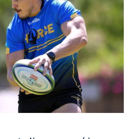
rescindió su contrato con River: “Quedará para siempre
 club”
a al fútbol argentino después de 16 años: del orgullo
 River
nte O’Higgins gracias a la jerarquía de Paredes: una
ue no dan paz para ir a Rancagua
 llega a Córdoba con el histórico regreso de Diego
emenina de Argentina para la Copa Mundial de Hockey FIH
asculina de Argentina para la Copa Mundial de Hockey
con una gran victoria ante Ecuador en la Copa