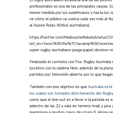
El rugby australiano atraviesa una de las peores cr
profesionales es una de las principales causas. 
menor medida por los sudafricanos y hasta los J
ve cómo el público se vuelca cada vez más al R
al Aussie Rules (fútbol australiano).
https://twitter.com/MelbourneRebels/status
ref_src=twsrc%5Etfw%7Ctwcamp%5Etweete
super-rugby-australiano-juega-papel-decisivo-
Finalizado el contrato con Fox, Rugby Austral
lucrativo con la cadena Nine, además de la plata
partidos por televisión abierta, por lo que llega
También con ese objetivo es que
Australia est
los cuales son tomados directamente del Rugb
como que el line-out es a favor si la patada es 
adentro de las 22 y sale en terreno rival) y pica
reemplaza a muchos casos de scrum-5. Ahora se