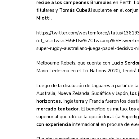
recibe a los campeones Brumbies
en Perth. L
titulares y
Tomás Cubelli
suplente en el conjun
Miotti.
https://twitter.com/westernforce/status/136
ref_src=twsrc%5Etfw%7Ctwcamp%5Etweete
super-rugby-australiano-juega-papel-decisivo-
Melbourne Rebels, que cuenta con
Lucio Sordo
Mario Ledesma en el Tri-Nations 2020), tendrá f
Luego de la disolución de Jaguares a partir de l
Australia, Nueva Zelanda, Sudáfrica y Japón,
los 
horizontes.
Inglaterra y Francia fueron los des
mercado tentador.
El beneficio es mutuo:
los 
superior al que ofrece la opción local (la Superl
con experiencia
internacional en procura de elev