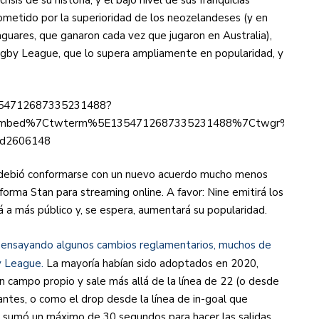
isis de su historia, y el bajo nivel de sus franquicias
Sometido por la superioridad de los neozelandeses (y en
aguares, que ganaron cada vez que jugaron en Australia),
ugby League, que lo supera ampliamente en popularidad, y
/1354712687335231488?
mbed%7Ctwterm%5E1354712687335231488%7Ctwgr%5E%7Ctw
nid2606148
ia debió conformarse con un nuevo acuerdo mucho menos
forma Stan para streaming online. A favor: Nine emitirá los
rá a más público y, se espera, aumentará su popularidad.
á ensayando algunos cambios reglamentarios, muchos de
y League.
La mayoría habían sido adoptados en 2020,
en campo propio y sale más allá de la línea de 22 (o desde
 antes, o como el drop desde la línea de in-goal que
 sumó un máximo de 30 segundos para hacer las salidas