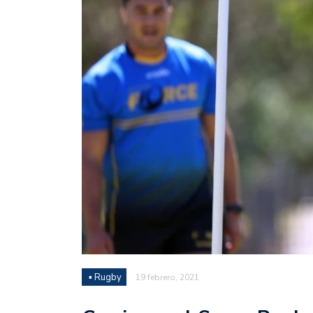
Juan Fernando Quintero 
en la historia grande del
Nicolás Otamendi regres
de Vélez a la pasión por
Boca ganó con lo justo a
diferencia y un juego q
El Nacional de Clubes A
Simonet
Lista de la selección f
2026
Lista de la selección m
FIH 2026
▪ Rugby
19 febrero, 2021
Las Panteras debutaron 