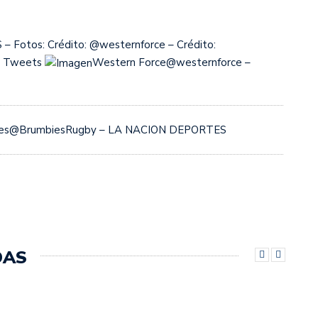
 Fotos: Crédito: @westernforce – Crédito:
– Tweets
Western Force@westernforce –
ies@BrumbiesRugby – LA NACION DEPORTES
DAS