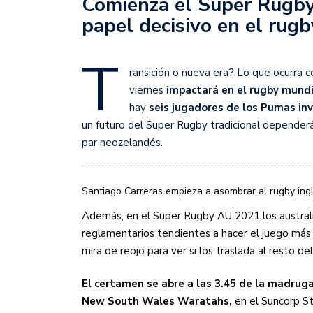
Comienza el Super Rugby 
Sudamericana
papel decisivo en el rug
Empieza el Clausura: la
T
ransición o nueva era? Lo que ocurra c
viernes
impactará en el rugby mundi
hay
seis jugadores de los Pumas inv
un futuro del Super Rugby tradicional depende
par neozelandés.
Santiago Carreras empieza a asombrar al rugby inglé
Además, en el Super Rugby AU 2021 los austral
reglamentarios tendientes a hacer el juego más
mira de reojo para ver si los traslada al resto d
El certamen se abre a las 3.45 de la madrug
New South Wales Waratahs,
en el Suncorp St