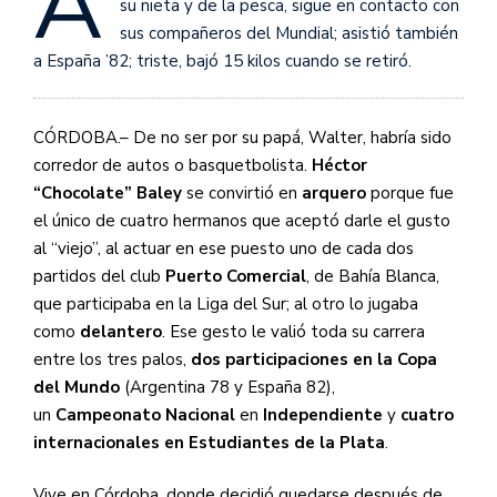
A
su nieta y de la pesca, sigue en contacto con
sus compañeros del Mundial; asistió también
a España ’82; triste, bajó 15 kilos cuando se retiró.
CÓRDOBA.– De no ser por su papá, Walter, habría sido
corredor de autos o basquetbolista.
Héctor
“Chocolate” Baley
se convirtió en
arquero
porque fue
el único de cuatro hermanos que aceptó darle el gusto
al “viejo”, al actuar en ese puesto uno de cada dos
partidos del club
Puerto Comercial
, de Bahía Blanca,
que participaba en la Liga del Sur; al otro lo jugaba
como
delantero
. Ese gesto le valió toda su carrera
entre los tres palos,
dos participaciones en la Copa
del Mundo
(Argentina 78 y España 82),
un
Campeonato Nacional
en
Independiente
y
cuatro
internacionales en Estudiantes de la Plata
.
Vive en Córdoba, donde decidió quedarse después de