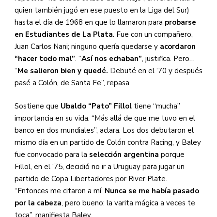
quien también jugó en ese puesto en la Liga del Sur)
hasta el día de 1968 en que lo llamaron para
probarse
en Estudiantes de La Plata
. Fue con un compañero,
Juan Carlos Nani; ninguno quería quedarse y
acordaron
“hacer todo mal”
. “
Así nos echaban”
, justifica.
Pero…
“
Me salieron bien y quedé.
Debuté en el ‘70 y después
pasé a Colón, de Santa Fe”, repasa.
Sostiene que
Ubaldo “Pato” Fillol
tiene “mucha”
importancia en su vida. “Más allá de que me tuvo en el
banco en dos mundiales”, aclara. Los dos debutaron el
mismo día en un partido de Colón contra Racing, y Baley
fue convocado para la
selección argentina
porque
Fillol, en el ‘75, decidió no ir a Uruguay para jugar un
partido de Copa Libertadores por River Plate.
“Entonces me citaron a mí.
Nunca se me había pasado
por la cabeza
, pero bueno: la varita mágica a veces te
toca”, manifiesta Baley.