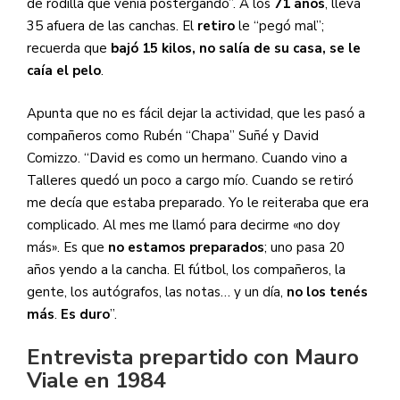
de rodilla que venía postergando”. A los
71 años
, lleva
35 afuera de las canchas. El
retiro
le “pegó mal”;
recuerda que
bajó 15 kilos, no salía de su casa, se le
caía el pelo
.
Apunta que no es fácil dejar la actividad, que les pasó a
compañeros como Rubén “Chapa” Suñé y David
Comizzo. “David es como un hermano. Cuando vino a
Talleres quedó un poco a cargo mío. Cuando se retiró
me decía que estaba preparado. Yo le reiteraba que era
complicado. Al mes me llamó para decirme «no doy
más». Es que
no estamos preparados
; uno pasa 20
años yendo a la cancha. El fútbol, los compañeros, la
gente, los autógrafos, las notas… y un día,
no los tenés
más
.
Es duro
”.
Entrevista prepartido con Mauro
Viale en 1984