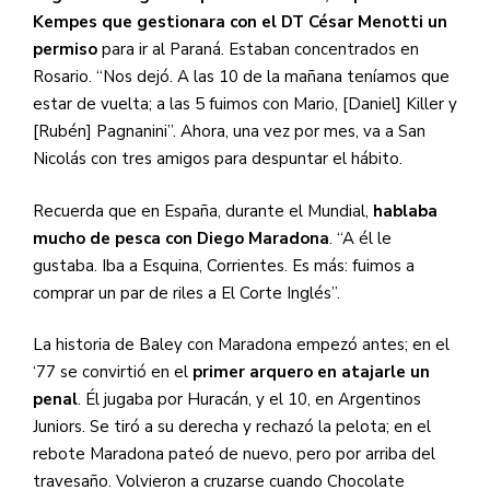
Kempes que gestionara con el DT César Menotti un
permiso
para ir al Paraná. Estaban concentrados en
Rosario. “Nos dejó. A las 10 de la mañana teníamos que
estar de vuelta; a las 5 fuimos con Mario, [Daniel] Killer y
[Rubén] Pagnanini”. Ahora, una vez por mes, va a San
Nicolás con tres amigos para despuntar el hábito.
Recuerda que en España, durante el Mundial,
hablaba
mucho de pesca con Diego Maradona
. “A él le
gustaba. Iba a Esquina, Corrientes. Es más: fuimos a
comprar un par de riles a El Corte Inglés”.
La historia de Baley con Maradona empezó antes; en el
‘77 se convirtió en el
primer arquero en atajarle un
penal
.
Él jugaba por Huracán, y el 10, en
Argentinos
Juniors. Se tiró a su derecha y rechazó la pelota; en el
rebote Maradona pateó de nuevo, pero por arriba del
travesaño. Volvieron a cruzarse cuando Chocolate