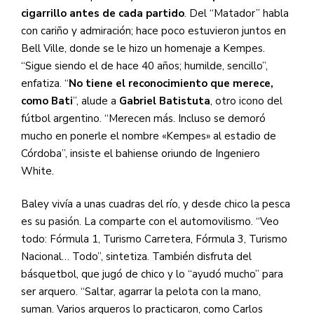
cigarrillo antes de cada partido
.
Del “Matador” habla
con cariño y admiración; hace poco estuvieron juntos en
Bell Ville, donde se le hizo un homenaje a Kempes.
“Sigue siendo el de hace 40 años; humilde, sencillo”,
enfatiza. “
No tiene el reconocimiento que merece,
como Bati
”, alude a
Gabriel Batistuta
, otro icono del
fútbol argentino. “Merecen más. Incluso se demoró
mucho en ponerle el nombre «Kempes» al estadio de
Córdoba”, insiste el bahiense oriundo de Ingeniero
White.
Baley vivía a unas cuadras del río, y desde chico la pesca
es su pasión. La comparte con el automovilismo. “Veo
todo: Fórmula 1, Turismo Carretera, Fórmula 3, Turismo
Nacional… Todo”, sintetiza. También disfruta del
básquetbol, que jugó de chico y lo “ayudó mucho” para
ser arquero. “Saltar, agarrar la pelota con la mano,
suman. Varios arqueros lo practicaron, como Carlos