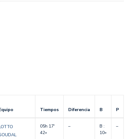
Equipo
Tiempos
Diferencia
B
P
05h 17′
–
B :
–
LOTTO
42»
10»
SOUDAL