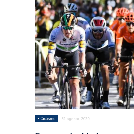
Juan Fernando Quintero 
en la historia grande del
Nicolás Otamendi regres
de Vélez a la pasión por
Boca ganó con lo justo a
diferencia y un juego q
El Nacional de Clubes A
Simonet
Lista de la selección f
2026
Lista de la selección m
FIH 2026
▪ Ciclismo
31 agosto, 2020
Las Panteras debutaron 