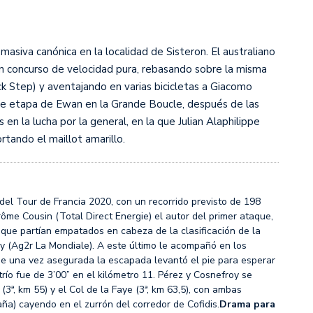
s diez cosas que tenés que saber
masiva canónica en la localidad de Sisteron. El australiano
un concurso de velocidad pura, rebasando sobre la misma
 Step) y aventajando en varias bicicletas a Giacomo
a de etapa de Ewan en la Grande Boucle, después de las
 la lucha por la general, en la que Julian Alaphilippe
rtando el maillot amarillo.
del Tour de Francia 2020, con un recorrido previsto de 198
érôme Cousin (Total Direct Energie) el autor del primer ataque,
que partían empatados en cabeza de la clasificación de la
y (Ag2r La Mondiale). A este último le acompañó en los
ue una vez asegurada la escapada levantó el pie para esperar
trío fue de 3’00” en el kilómetro 11. Pérez y Cosnefroy se
 (3ª, km 55) y el Col de la Faye (3ª, km 63,5), con ambas
taña) cayendo en el zurrón del corredor de Cofidis.
Drama para