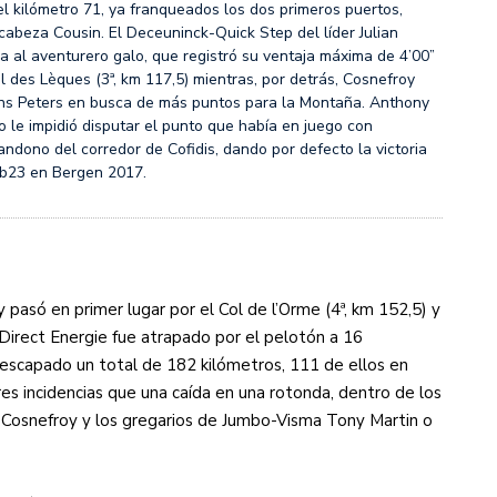
el kilómetro 71, ya franqueados los dos primeros puertos,
cabeza Cousin. El Deceuninck-Quick Step del líder Julian
 al aventurero galo, que registró su ventaja máxima de 4’00”
ol des Lèques (3ª, km 117,5) mientras, por detrás, Cosnefroy
s Peters en busca de más puntos para la Montaña. Anthony
 le impidió disputar el punto que había en juego con
ndono del corredor de Cofidis, dando por defecto la victoria
ub23 en Bergen 2017.
 pasó en primer lugar por el Col de l’Orme (4ª, km 152,5) y
 Direct Energie fue atrapado por el pelotón a 16
o escapado un total de 182 kilómetros, 111 de ellos en
res incidencias que una caída en una rotonda, dentro de los
o Cosnefroy y los gregarios de Jumbo-Visma Tony Martin o