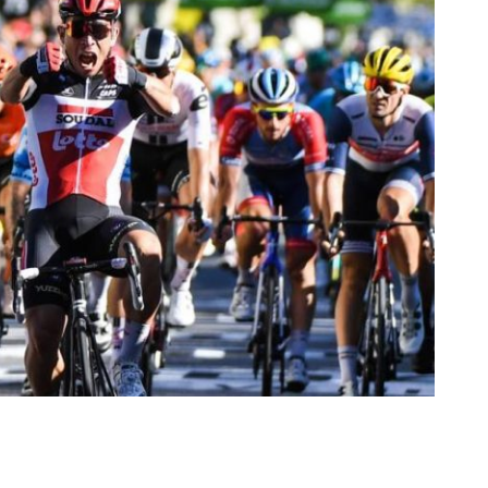
rescindió su contrato con River: “Quedará para siempre
 club”
a al fútbol argentino después de 16 años: del orgullo
 River
nte O’Higgins gracias a la jerarquía de Paredes: una
ue no dan paz para ir a Rancagua
 llega a Córdoba con el histórico regreso de Diego
emenina de Argentina para la Copa Mundial de Hockey FIH
asculina de Argentina para la Copa Mundial de Hockey
con una gran victoria ante Ecuador en la Copa