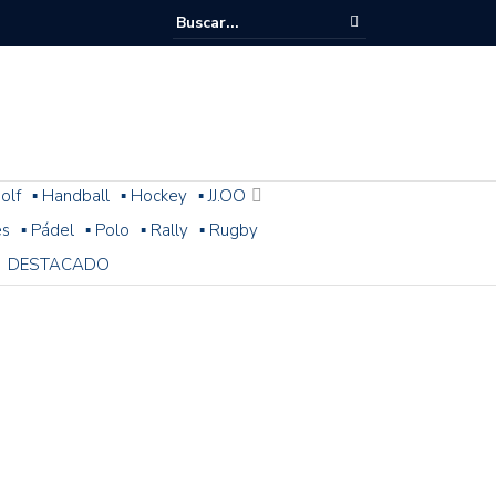
olf
▪ Handball
▪ Hockey
▪ JJ.OO
es
▪ Pádel
▪ Polo
▪ Rally
▪ Rugby
DESTACADO