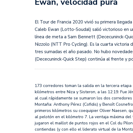
Ewan, velocidad pura
Sudamericana
Empieza el Clausura: la
El Tour de Francia 2020 vivió su primera llegada 
Caleb Ewan (Lotto-Soudal) salió victorioso en 
línea de meta a Sam Bennett (Dececuninck-Quick
Nizzolo (NTT Pro Cycling). Es la cuarta victori
tres sumadas el año pasado. No hubo novedades en
(Dececuninck-Quick Step) continúa al frente y po
173 corredores toman la salida en la tercera etapa 
kilómetros entre Niza y Sisteron, a las 12:19. Fue J
al cual rápidamente se sumaron los dos corredores 
Montaña: Anthony Pérez (Cofidis) y Benoît Cosnefro
primeros kilómetros su coequipier Oliver Naesen, q
al pelotón en el kilómetro 7. La ventaja máxima del 
jugaron el maillot de puntos rojos en el Col du Pilon
contiendas (y con ello el liderato virtual de la Mon