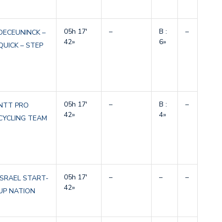
05h 17′
–
B :
–
DECEUNINCK –
42»
6»
QUICK – STEP
05h 17′
–
B :
–
NTT PRO
42»
4»
CYCLING TEAM
05h 17′
–
–
–
ISRAEL START-
42»
UP NATION