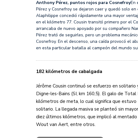
Anthony Pérez, puntos rojos para Cosnefroy
En 
Pérez y Cosnefroy se dejaron caer y quedó solo en 
Alaphilippe concedió rápidamente una mayor ventaja
en el kilómetro 77. Cousin transitó primero por el C
arrancaba de nuevo apoyado por su compañero Nan
Pérez trató de seguirles, pero un problema mecánico
Cosnefroy. En el descenso, una caída provocó el aba
en esta particular batalla al campeón del mundo s
182 kilómetros de cabalgada
Jérôme Cousin continuó se esfuerzo en solitario y
Digne-les-Bains (SI, km 160,5). El galo de Total
kilómetros de meta, lo cual significa que estuv
solitario. La llegada masiva se planteó sin mayo
diez últimos kilómetros, que implicó al mentad
Wout van Aert, entre otros.