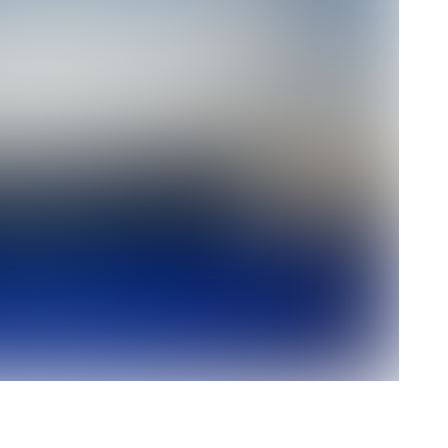
rescindió su contrato con River: “Quedará para siempre
 club”
a al fútbol argentino después de 16 años: del orgullo
 River
nte O’Higgins gracias a la jerarquía de Paredes: una
ue no dan paz para ir a Rancagua
 llega a Córdoba con el histórico regreso de Diego
emenina de Argentina para la Copa Mundial de Hockey FIH
asculina de Argentina para la Copa Mundial de Hockey
con una gran victoria ante Ecuador en la Copa