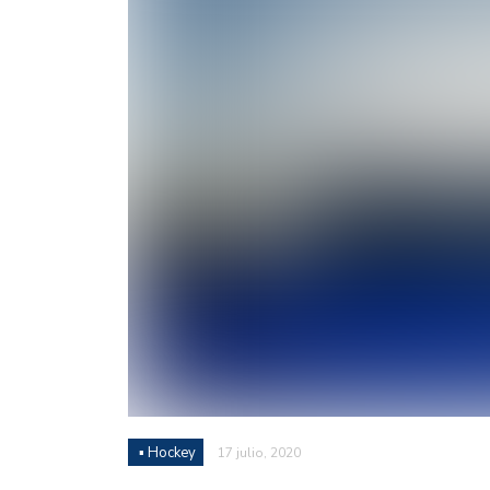
Juan Fernando Quintero 
en la historia grande del
Nicolás Otamendi regres
de Vélez a la pasión por
Boca ganó con lo justo a
diferencia y un juego q
El Nacional de Clubes A
Simonet
Lista de la selección f
2026
Lista de la selección m
FIH 2026
▪ Hockey
17 julio, 2020
Las Panteras debutaron 