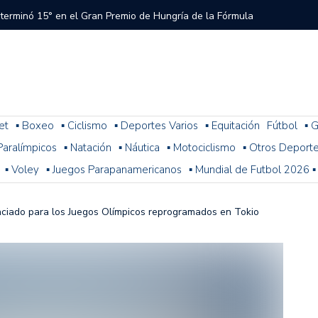
 terminó 15° en el Gran Premio de Hungría de la Fórmula
tral a River que el árbitro y el VAR no cobraron en el
 del Torneo del Interior Copa Zurich
et
▪ Boxeo
▪ Ciclismo
▪ Deportes Varios
▪ Equitación
Fútbol
▪ G
. Paralímpicos
▪ Natación
▪ Náutica
▪ Motociclismo
▪ Otros Deport
ura: resultados, posiciones y cómo sigue la fecha 1
▪ Voley
▪ Juegos Parapanamericanos
▪ Mundial de Futbol 2026 ▪
n problemas y terminó 14° la última práctica para el
 de Fórmula 1
ciado para los Juegos Olímpicos reprogramados en Tokio
 con Colapinto en el P13, así se largará el GP de Hungría
a 2-1 con Miljevic como figura, pero el árbitro Ramírez