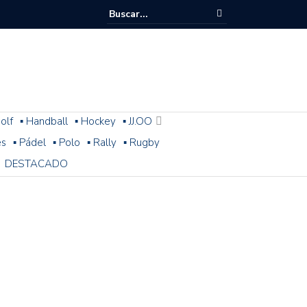
olf
▪ Handball
▪ Hockey
▪ JJ.OO
es
▪ Pádel
▪ Polo
▪ Rally
▪ Rugby
DESTACADO