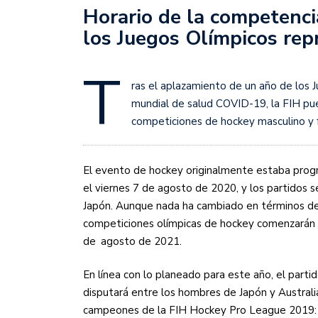
Sudamericana
Horario de la competenci
los Juegos Olímpicos re
Empieza el Clausura: la
T
ras el aplazamiento de un año de los
mundial de salud COVID-19, la FIH pue
competiciones de hockey masculino y 
El evento de hockey originalmente estaba progr
el viernes 7 de agosto de 2020, y los partidos s
Japón. Aunque nada ha cambiado en términos de l
competiciones olímpicas de hockey comenzarán ah
de
agosto de 2021.
En línea con lo planeado para este año, el parti
disputará entre los hombres de Japón y Australia
campeones de la FIH Hockey Pro League 2019: m