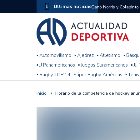
Últimas noticias
Ganó Norris y Colapinto
1
El penal de Barracas Cen
Monumental
Se jugó una nueva fecha
▪ Automovilismo
▪ Ajedrez
▪ Atletismo
▪ Básqu
▪ JJ Panamericanos
▪ Juegos Suramericanos
▪ JJ
Arrancó el Torneo Claus
▪ Rugby TOP 14
Súper Rugby Américas
▪ Tenis
Franco Colapinto giró si
Gran Premio de Hungría
Inicio
/
Horario de la competencia de hockey anun
F1: tras las sanciones y
Racing le ganó a Gimnasi
omitió un penal de Sosa