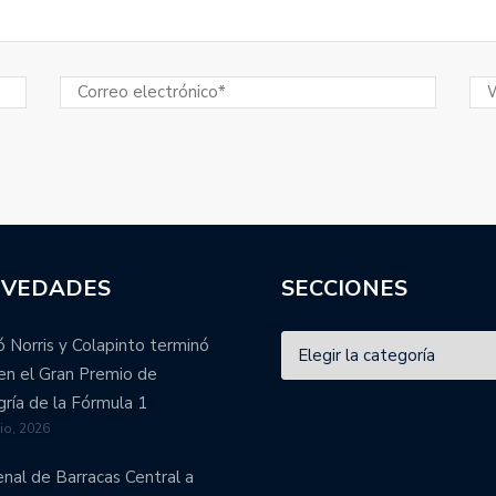
VEDADES
SECCIONES
 Norris y Colapinto terminó
en el Gran Premio de
ría de la Fórmula 1
lio, 2026
enal de Barracas Central a