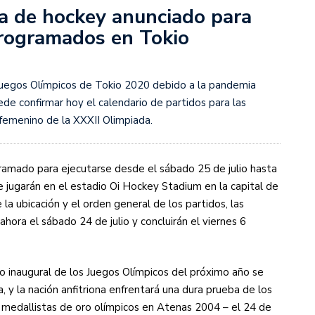
a de hockey anunciado para
programados en Tokio
s diez cosas que tenés que saber
 Juegos Olímpicos de Tokio 2020 debido a la pandemia
de confirmar hoy el calendario de partidos para las
femenino de la XXXII Olimpiada.
amado para ejecutarse desde el sábado 25 de julio hasta
e jugarán en el estadio Oi Hockey Stadium en la capital de
a ubicación y el orden general de los partidos, las
ora el sábado 24 de julio y concluirán el viernes 6
do inaugural de los Juegos Olímpicos del próximo año se
, y la nación anfitriona enfrentará una dura prueba de los
edallistas de oro olímpicos en Atenas 2004 – el 24 de