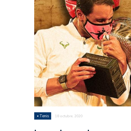
Juan Fernando Quintero 
en la historia grande del
Nicolás Otamendi regres
de Vélez a la pasión por
Boca ganó con lo justo a
diferencia y un juego q
El Nacional de Clubes A
Simonet
Lista de la selección f
2026
Lista de la selección m
FIH 2026
▪ Tenis
18 octubre, 2020
Las Panteras debutaron 