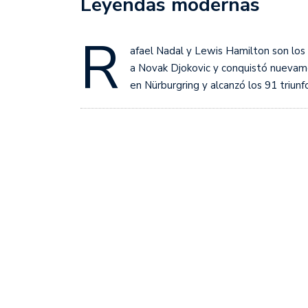
Leyendas modernas
Sudamericana
R
Empieza el Clausura: la
afael Nadal y Lewis Hamilton son los
a Novak Djokovic y conquistó nuevame
en Nürburgring y alcanzó los 91 triun