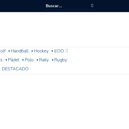
olf
▪ Handball
▪ Hockey
▪ JJ.OO
es
▪ Pádel
▪ Polo
▪ Rally
▪ Rugby
DESTACADO