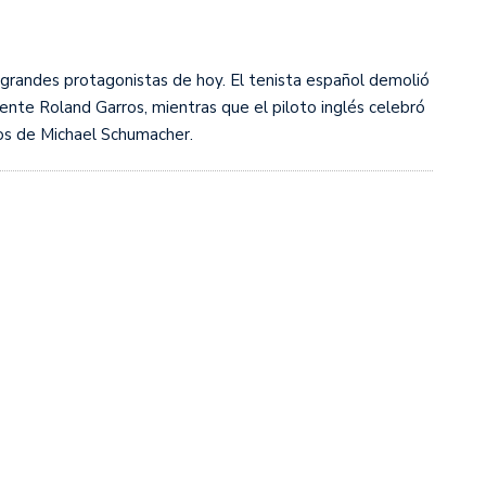
s diez cosas que tenés que saber
 grandes protagonistas de hoy. El tenista español demolió
nte Roland Garros, mientras que el piloto inglés celebró
fos de Michael Schumacher.