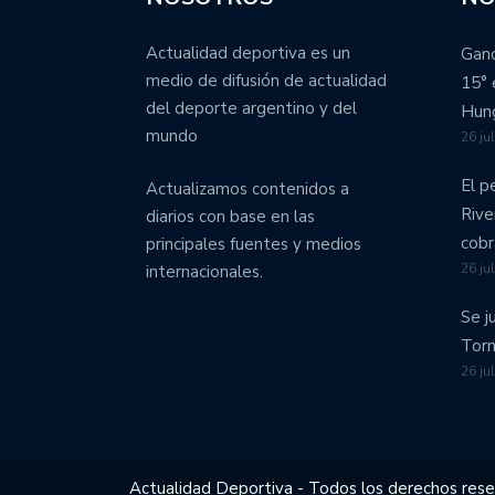
Actualidad deportiva es un
Ganó
medio de difusión de actualidad
15° 
del deporte argentino y del
Hung
mundo
26 ju
El p
Actualizamos contenidos a
Rive
diarios con base en las
cobr
principales fuentes y medios
26 ju
internacionales.
Se j
Torn
26 ju
Actualidad Deportiva - Todos los derechos res