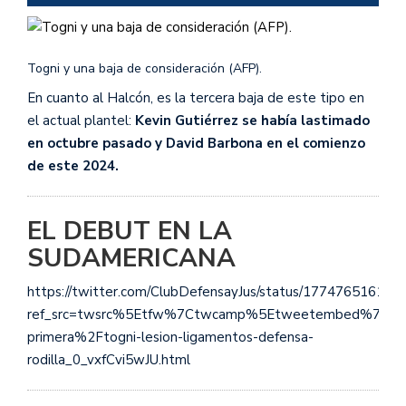
El jugador, junto al departamento
médico de la institución, analizan
Togni y una baja de consideración (AFP).
los pasos a seguir.
En cuanto al Halcón, es la tercera baja de este tipo en
el actual plantel:
Kevin Gutiérrez se había lastimado
Gastón, vas a volver más fuerte,
en octubre pasado y David Barbona en el comienzo
todo Varela te acompaña y desea…
de este 2024.
pic.twitter.com/0o8mHXGVnu
EL DEBUT EN LA
SUDAMERICANA
— Defensa y Justicia
(@ClubDefensayJus)
April 1, 2024
https://twitter.com/ClubDefensayJus/status/17747651616
ref_src=twsrc%5Etfw%7Ctwcamp%5Etweetembed%7Ctwt
primera%2Ftogni-lesion-ligamentos-defensa-
rodilla_0_vxfCvi5wJU.html