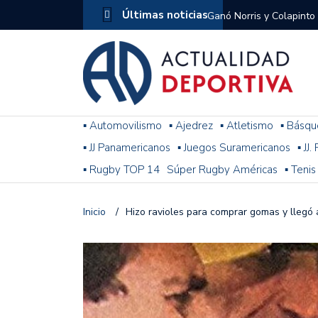
Últimas noticias
Ganó Norris y Colapinto
1
El penal de Barracas Cen
Monumental
Se jugó una nueva fecha
▪ Automovilismo
▪ Ajedrez
▪ Atletismo
▪ Básqu
▪ JJ Panamericanos
▪ Juegos Suramericanos
▪ JJ
Arrancó el Torneo Claus
▪ Rugby TOP 14
Súper Rugby Américas
▪ Tenis
Franco Colapinto giró si
Gran Premio de Hungría
Inicio
/
Hizo ravioles para comprar gomas y llegó 
F1: tras las sanciones y
Racing le ganó a Gimnasi
omitió un penal de Sosa