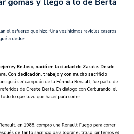
ar gomas y llegó a lo de Berta
s diez cosas que tenés que saber
an el esfuerzo que hizo.»Una vez hicimos ravioles caseros
gué a dedo».
ejerrey Belloso, nació en la ciudad de Zarate. Desde
ra. Con dedicación, trabajo y con mucho sacrificio
nsiguió ser campeón de la Fórmula Renault, fue parte de
preferidos de Oreste Berta. En dialogo con Carburando, el
 todo lo que tuvo que hacer para correr
Renault, en 1988, compro una Renault Fuego para correr
pués de tanto sacrificio para lograr el título, pintemos el