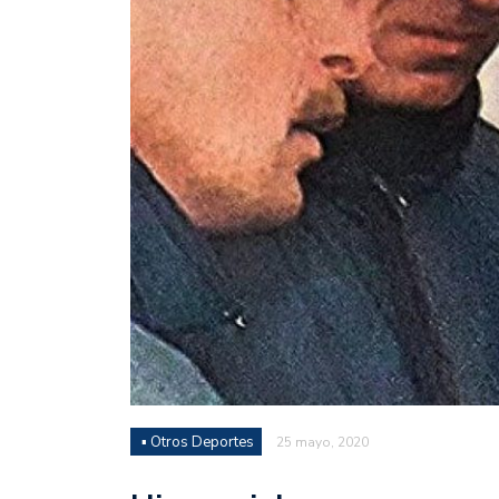
Juan Fernando Quintero 
en la historia grande del
Nicolás Otamendi regres
de Vélez a la pasión por
Boca ganó con lo justo a
diferencia y un juego q
El Nacional de Clubes A
Simonet
Lista de la selección f
2026
Lista de la selección m
FIH 2026
▪ Otros Deportes
25 mayo, 2020
Las Panteras debutaron 