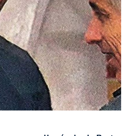
rescindió su contrato con River: “Quedará para siempre
 club”
a al fútbol argentino después de 16 años: del orgullo
 River
nte O’Higgins gracias a la jerarquía de Paredes: una
ue no dan paz para ir a Rancagua
 llega a Córdoba con el histórico regreso de Diego
emenina de Argentina para la Copa Mundial de Hockey FIH
asculina de Argentina para la Copa Mundial de Hockey
con una gran victoria ante Ecuador en la Copa