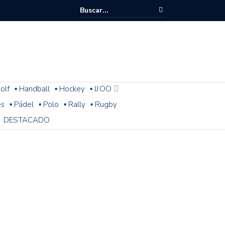
olf
▪ Handball
▪ Hockey
▪ JJ.OO
es
▪ Pádel
▪ Polo
▪ Rally
▪ Rugby
DESTACADO