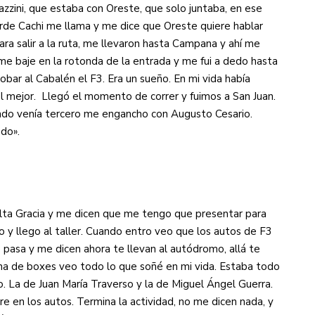
razzini, que estaba con Oreste, que solo juntaba, en ese
arde Cachi me llama y me dice que Oreste quiere hablar
ra salir a la ruta, me llevaron hasta Campana y ahí me
me baje en la rotonda de la entrada y me fui a dedo hasta
obar al Cabalén el F3. Era un sueño. En mi vida había
l mejor. Llegó el momento de correr y fuimos a San Juan.
ndo venía tercero me engancho con Augusto Cesario.
do».
lta Gracia y me dicen que me tengo que presentar para
o y llego al taller. Cuando entro veo que los autos de F3
asa y me dicen ahora te llevan al autódromo, allá te
na de boxes veo todo lo que soñé en mi vida. Estaba todo
. La de Juan María Traverso y la de Miguel Ángel Guerra.
re en los autos. Termina la actividad, no me dicen nada, y