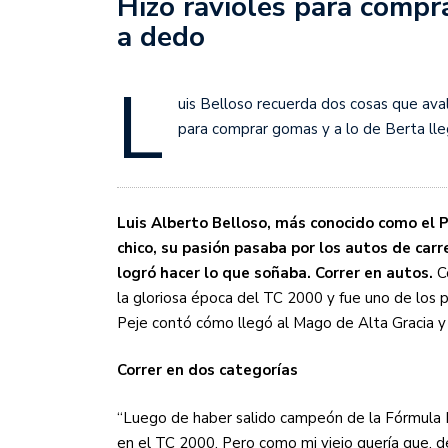
Hizo ravioles para compr
Sudamericana
a dedo
Empieza el Clausura: la
L
uis Belloso recuerda dos cosas que aval
para comprar gomas y a lo de Berta lle
Luis Alberto Belloso, más conocido como el P
chico, su pasión pasaba por los autos de carre
logró hacer lo que soñaba. Correr en autos.
Co
la gloriosa época del TC 2000 y fue uno de los 
Peje contó cómo llegó al Mago de Alta Gracia y
Correr en dos categorías
“Luego de haber salido campeón de la Fórmula 
en el TC 2000. Pero como mi viejo quería que, des