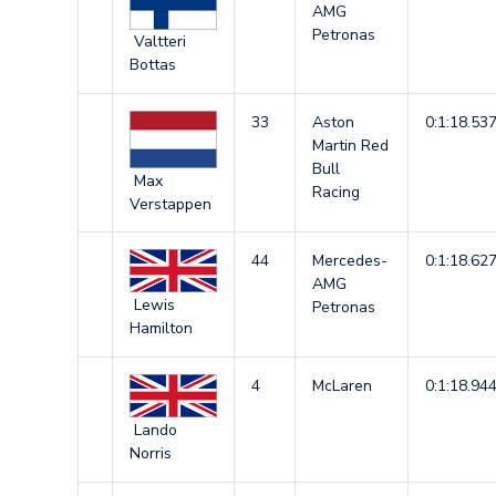
AMG
Petronas
Valtteri
Bottas
33
Aston
0:1:18.53
Martin Red
Bull
Max
Racing
Verstappen
44
Mercedes-
0:1:18.62
AMG
Lewis
Petronas
Hamilton
4
McLaren
0:1:18.94
Lando
Norris