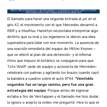
NBA: EL TRIPLAZO INESPERADO, EL RÉCORD EMPATADO Y LA DEFENSA DE FACUNDO CAMPAZZO CONTRA
CINCO RIVALES, MÁS EL BUEN TRABAJO SILENCIOSO DE GABRIEL DECK
El llamado para hacer una segunda entrada al
pit
, en el
giro 42, el movimiento con el que Mercedes desarmó a
RBR y a
MadMax
. Hamilton necesitaba interpretar algo
distinto que su rival y los ingenieros le dieron una idea
superadora para lidiar con ese momento. La ausencia de
una reacción inmediata del equipo de Milton Keynes –
que se aferró al plan de una detención- y el infernal
ritmo que impuso el británico se conjugaron para que
Toto Wolff –jede de equipo y accionista de Mercedes-
celebrara con palmas y agitando los brazos cuando cayó
la bandera a cuadros sobre el auto N°44.
“Veintidós
segundos fue un largo camino, pero fue una gran
estrategia del equipo
. Porque antes de ingresar
estaba a tiro de Verstappen y el llamado me hizo dudar:
lo ignoro o acepto la orden, me pregunté. Hice lo que el