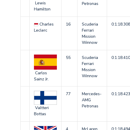
Lewis
Petronas
Hamilton
Charles
16
Scuderia
0:1:18.30
Leclerc
Ferrari
Mission
Winnow
55
Scuderia
0:1:18.41
Ferrari
Mission
Carlos
Winnow
Sainz Jr.
77
Mercedes-
0:1:18.42
AMG
Petronas
Valtteri
Bottas
4
McLaren
0:1:18.49