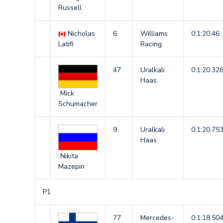
Russell
Nicholas
6
Williams
0:1:20.46
Latifi
Racing
47
Uralkali
0:1:20.32
Haas
Mick
Schumacher
9
Uralkali
0:1:20.75
Haas
Nikita
Mazepin
P1
77
Mercedes-
0:1:18.50