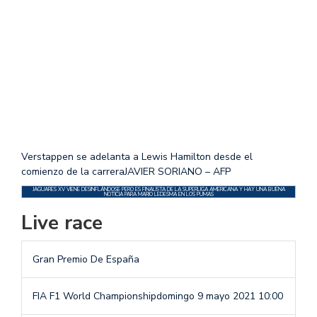
Verstappen se adelanta a Lewis Hamilton desde el
comienzo de la carrera
JAVIER SORIANO – AFP
JAGUARES XV VIENE DESINFLÁNDOSE PERO ES FINALISTA DE LA SUPERLIGA AMERICANA Y HAY UNA BUENA
NOTICIA PARA MARIO LEDESMA EN LOS PUMAS
Live race
Gran Premio De España
FIA F1 World Championship
domingo 9 mayo 2021 10:00