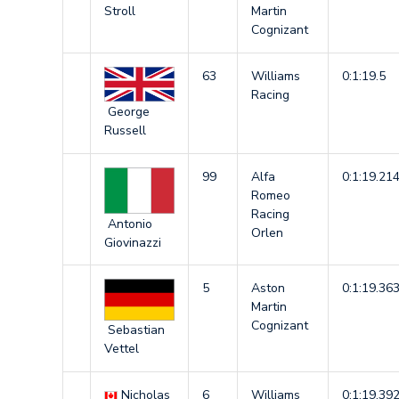
Stroll
Martin
Cognizant
63
Williams
0:1:19.5
Racing
George
Russell
99
Alfa
0:1:19.21
Romeo
Racing
Antonio
Orlen
Giovinazzi
5
Aston
0:1:19.36
Martin
Cognizant
Sebastian
Vettel
Nicholas
6
Williams
0:1:19.39