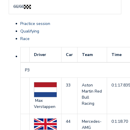
66
/
66
Practice session
Qualifying
Race
Driver
Car
Team
Time
P3
33
Aston
0:1:17.83
Martin Red
Bull
Max
Racing
Verstappen
44
Mercedes-
0:1:18.70
AMG