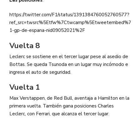
https://twitter.com/F1/status/1391384760052760577?
ref_src=twsrc%5Etfw%7Ctwcamp%5Etweetembed%7Ctwt
1-gp-de-espana-nid09052021%2F
Vuelta 8
Leclerc se sostiene en el tercer lugar pese al asedio de
Bottas. Se queda Tsunoda en un lugar muy incómodo e
ingresa el auto de seguridad.
Vuelta 1
Max Verstappen, de Red Bull, aventaja a Hamilton en la
primera vuelta. También gana posiciones Charles
Leclerc, con Ferrari, que alcanza el tercer lugar.