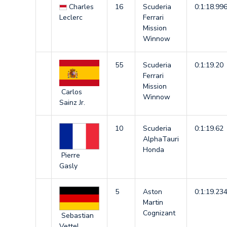
Charles
16
Scuderia
0:1:18.99
Leclerc
Ferrari
Mission
Winnow
55
Scuderia
0:1:19.20
Ferrari
Mission
Carlos
Winnow
Sainz Jr.
10
Scuderia
0:1:19.62
AlphaTauri
Honda
Pierre
Gasly
5
Aston
0:1:19.23
Martin
Cognizant
Sebastian
Vettel