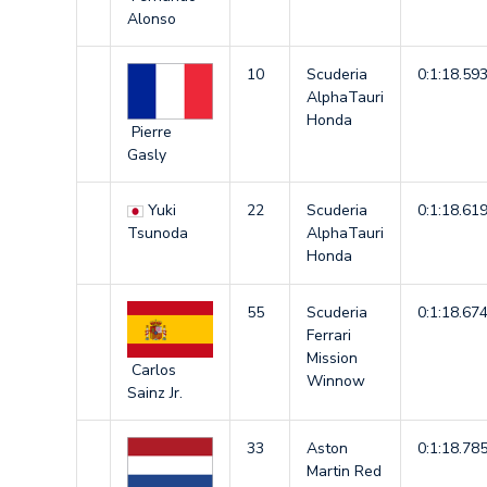
Alonso
10
Scuderia
0:1:18.59
AlphaTauri
Honda
Pierre
Gasly
Yuki
22
Scuderia
0:1:18.61
Tsunoda
AlphaTauri
Honda
55
Scuderia
0:1:18.67
Ferrari
Mission
Carlos
Winnow
Sainz Jr.
33
Aston
0:1:18.78
Martin Red