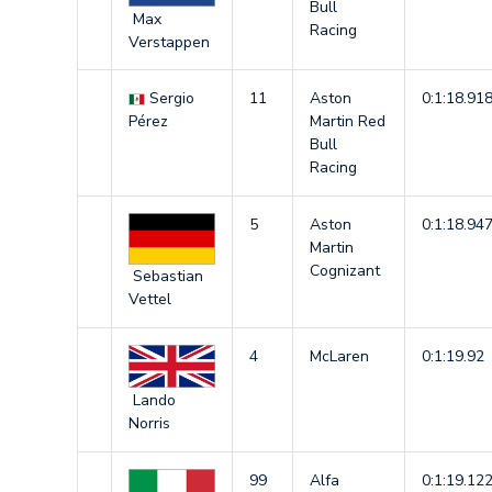
Bull
Max
Racing
Verstappen
Sergio
11
Aston
0:1:18.91
Pérez
Martin Red
Bull
Racing
5
Aston
0:1:18.94
Martin
Cognizant
Sebastian
Vettel
4
McLaren
0:1:19.92
Lando
Norris
99
Alfa
0:1:19.12