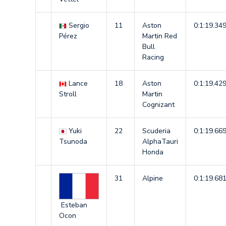
Sergio
11
Aston
0:1:19.34
Pérez
Martin Red
Bull
Racing
Lance
18
Aston
0:1:19.42
Stroll
Martin
Cognizant
Yuki
22
Scuderia
0:1:19.66
Tsunoda
AlphaTauri
Honda
31
Alpine
0:1:19.68
Esteban
Ocon