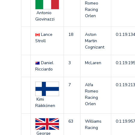
Romeo
Racing
Antonio
Orlen
Giovinazzi
Lance
18
Aston
0:1:19.13
Stroll
Martin
Cognizant
Daniel
3
McLaren
0:1:19.19
Ricciardo
7
Alfa
0:1:19.21
Romeo
Racing
Kimi
Orlen
Räikkönen
63
Williams
0:1:19.95
Racing
George