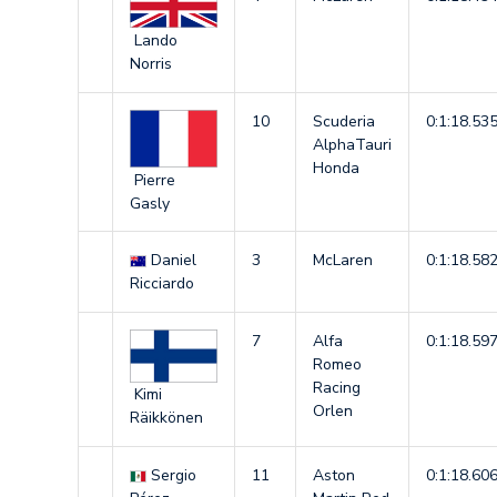
Lando
Norris
10
Scuderia
0:1:18.53
AlphaTauri
Honda
Pierre
Gasly
Daniel
3
McLaren
0:1:18.58
Ricciardo
7
Alfa
0:1:18.59
Romeo
Racing
Kimi
Orlen
Räikkönen
Sergio
11
Aston
0:1:18.60