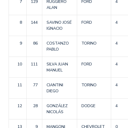
7
129
RUGGIERO
FORD
4
ALAN
8
144
SAVINO JOSÉ
FORD
4
IGNACIO
9
86
COSTANZO
TORINO
4
PABLO
10
111
SILVA JUAN
FORD
4
MANUEL
11
77
CIANTINI
TORINO
4
DIEGO
12
28
GONZÁLEZ
DODGE
4
NICOLÁS
13
9
MANGONI
CHEVROLET
0