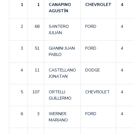
1
1
CANAPINO
CHEVROLET
4
AGUSTÍN
2
68
SANTERO
FORD
4
JULIÁN
3
51
GIANINI JUAN
FORD
4
PABLO
4
11
CASTELLANO
DODGE
4
JONATAN
5
107
ORTELLI
CHEVROLET
4
GUILLERMO
6
3
WERNER
FORD
4
MARIANO