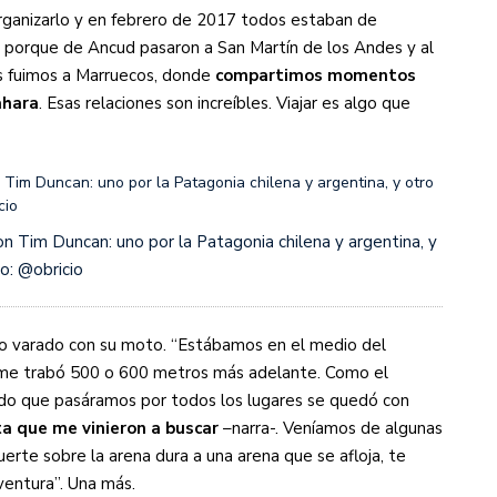
rganizarlo y en febrero de 2017 todos estaban de
, porque de Ancud pasaron a San Martín de los Andes y al
s fuimos a Marruecos, donde
compartimos momentos
ahara
. Esas relaciones son increíbles. Viajar es algo que
n Tim Duncan: uno por la Patagonia chilena y argentina, y
o: @obricio
to varado con su moto. “Estábamos en el medio del
e me trabó 500 o 600 metros más adelante. Como el
ndo que pasáramos por todos los lugares se quedó con
ta que me vinieron a buscar
–narra-. Veníamos de algunas
erte sobre la arena dura a una arena que se afloja, te
ventura”. Una más.