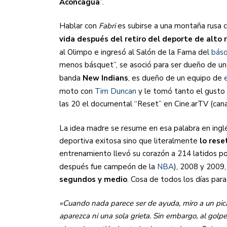
Aconcagua
”.
Hablar con
Fabri
es subirse a una montaña rusa
vida después del retiro del deporte de alto
al Olimpo e ingresó al Salón de la Fama del
bás
menos básquet”, se asoció para ser dueño de un
banda
New Indians
, es dueño de un equipo de
moto con
Tim Duncan
​ y le tomó tanto el gusto
las 20 el documental “Reset” en Cine.arTV (cana
La idea madre se resume en esa palabra en inglés
deportiva exitosa sino que literalmente
lo rese
entrenamiento llevó su corazón a 214 latidos p
después fue campeón de la
NBA
), 2008 y 2009
segundos y medio
. Cosa de todos los días par
«Cuando nada parece ser de ayuda, miro a un pica
aparezca ni una sola grieta. Sin embargo, al golp