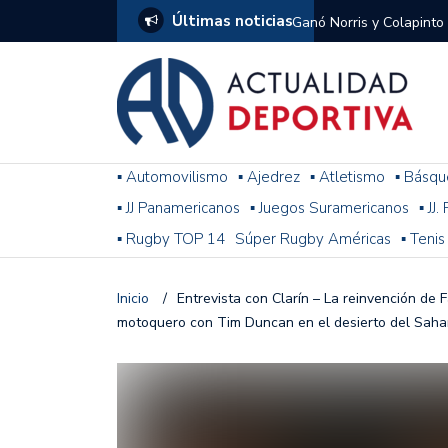
Últimas noticias
Ganó Norris y Colapinto
1
El penal de Barracas Cen
Monumental
Se jugó una nueva fecha
▪ Automovilismo
▪ Ajedrez
▪ Atletismo
▪ Básqu
▪ JJ Panamericanos
▪ Juegos Suramericanos
▪ JJ
Arrancó el Torneo Claus
▪ Rugby TOP 14
Súper Rugby Américas
▪ Tenis
Franco Colapinto giró si
Gran Premio de Hungría
Inicio
/
Entrevista con Clarín – La reinvención de F
motoquero con Tim Duncan en el desierto del Saha
F1: tras las sanciones y
Racing le ganó a Gimnasi
omitió un penal de Sosa