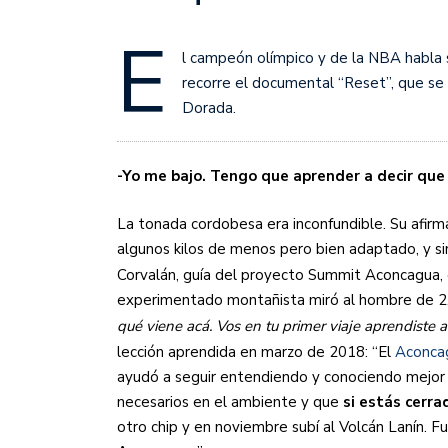
Sudamericana
E
Empieza el Clausura: la
l campeón olímpico y de la NBA habla s
recorre el documental “Reset”, que se
Dorada.
-Yo me bajo. Tengo que aprender a decir que
La tonada cordobesa era inconfundible. Su afirm
algunos kilos de menos pero bien adaptado, y sin
Corvalán, guía del proyecto Summit Aconcagua, 
experimentado montañista miró al hombre de 2,
qué viene acá. Vos en tu primer viaje aprendiste a
lección aprendida en marzo de 2018: “El
Aconca
ayudó a seguir entendiendo y conociendo mejor 
necesarios en el ambiente y que
si estás cerra
otro chip y en noviembre subí al Volcán Lanín. Fu