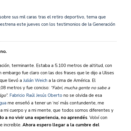
s diez cosas que tenés que saber
obre sus mil caras tras el retiro deportivo, tema que
 estrena este jueves con los testimonios de la Generación
 no.
ación, terminante. Estaba a 5.100 metros de altitud, con
 embargo fue claro con las dos frases que le dijo a Ulises
que llevó a
Julián Weich
a la cima de América. El
08 metros y fue conciso:
“Fabri, mucha gente no sabe a
lgo”
.
Fabricio Raúl Jesús Oberto
​ no se olvida de esa
gua
me enseñó a tener un ‘no’ más contundente, me
a mi cuerpo y a mi mente, que todos somos diferentes y
do a no vivir una experiencia, no aprendés
. Volví con
e increíble.
Ahora espero llegar a la cumbre del