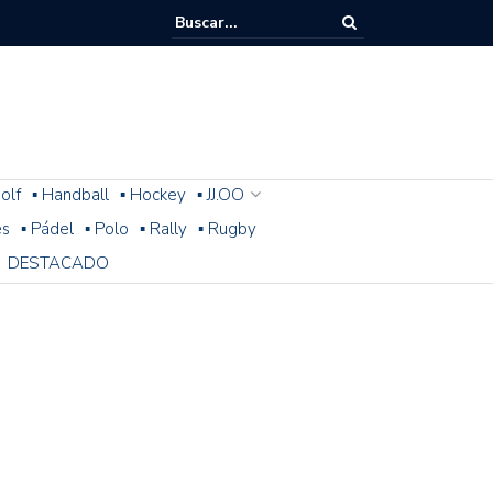
olf
▪ Handball
▪ Hockey
▪ JJ.OO
es
▪ Pádel
▪ Polo
▪ Rally
▪ Rugby
DESTACADO