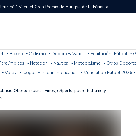
 terminó 15° en el Gran Premio de Hungría de la Fórmula
tral a River que el árbitro y el VAR no cobraron en el
 del Torneo del Interior Copa Zurich
et
▪ Boxeo
▪ Ciclismo
▪ Deportes Varios
▪ Equitación
Fútbol
▪ G
. Paralímpicos
▪ Natación
▪ Náutica
▪ Motociclismo
▪ Otros Deport
ura: resultados, posiciones y cómo sigue la fecha 1
▪ Voley
▪ Juegos Parapanamericanos
▪ Mundial de Futbol 2026 ▪
n problemas y terminó 14° la última práctica para el
 de Fórmula 1
abricio Oberto: música, vinos, eSports, padre full time y
ra
 con Colapinto en el P13, así se largará el GP de Hungría
a 2-1 con Miljevic como figura, pero el árbitro Ramírez