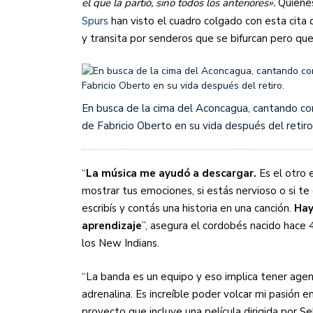
el que la partió, sino todos los anteriores».
Quienes
Spurs
han visto el cuadro colgado con esta cita d
y transita por senderos que se bifurcan pero q
En busca de la cima del Aconcagua, cantando co
de Fabricio Oberto en su vida después del retiro
“
La música me ayudó a descargar.
Es el otro 
mostrar tus emociones, si estás nervioso o si t
escribís y contás una historia en una canción.
Hay
aprendizaje
”, asegura el cordobés nacido hace 4
los New Indians.
“La banda es un equipo y eso implica tener agend
adrenalina. Es increíble poder volcar mi pasión e
proyecto que incluye una película dirigida por S