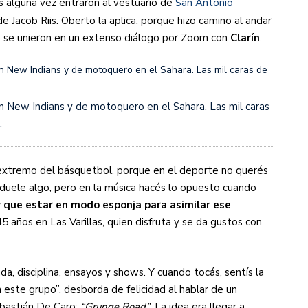
 alguna vez entraron al vestuario de
San Antonio
e Jacob Riis. Oberto la aplica, porque hizo camino al andar
ue se unieron en un extenso diálogo por Zoom con
Clarín
.
n New Indians y de motoquero en el Sahara. Las mil caras
.
extremo del básquetbol, porque en el deporte no querés
e duele algo, pero en la música hacés lo opuesto cuando
 que estar en modo esponja para asimilar ese
5 años en Las Varillas, quien disfruta y se da gustos con
a, disciplina, ensayos y shows. Y cuando tocás, sentís la
n este grupo”, desborda de felicidad al hablar de un
ebastián De Caro:
“Grunge Road”
. La idea era llegar a