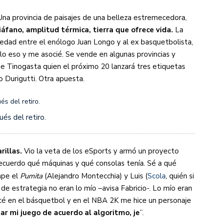
Una provincia de paisajes de una belleza estremecedora,
iáfano, amplitud térmica, tierra que ofrece vida.
La
iedad entre el enólogo Juan Longo y al ex basquetbolista,
ólo eso y me asocié. Se vende en algunas provincias y
de Tinogasta quien el próximo 20 lanzará tres etiquetas
 Durigutti. Otra apuesta.
és del retiro.
rillas.
Vio la veta de los eSports y armó un proyecto
recuerdo qué máquinas y qué consolas tenía. Sé a qué
mpe el
Pumita
(Alejandro Montecchia) y Luis (
Scola
, quién si
de estrategia no eran lo mío –avisa Fabricio-. Lo mío eran
ecé en el básquetbol y en el NBA 2K me hice un personaje
r mi juego de acuerdo al algoritmo, je
”.