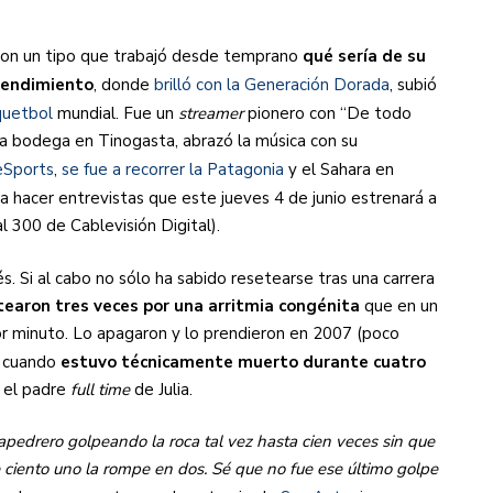
 con un tipo que trabajó desde temprano
qué sería de su
 rendimiento
, donde
brilló con la Generación Dorada
, subió
quetbol
mundial. Fue un
streamer
pionero con “De todo
a bodega en Tinogasta, abrazó la música con su
eSports
,
se fue a recorrer la Patagonia
y el Sahara en
 a hacer entrevistas que este jueves 4 de junio estrenará a
l 300 de Cablevisión Digital).
. Si al cabo no sólo ha sabido resetearse tras una carrera
tearon tres veces por una arritmia congénita
que en un
or minuto. Lo apagaron y lo prendieron en 2007 (poco
, cuando
estuvo técnicamente muerto durante cuatro
a el padre
full time
de Julia.
pedrero golpeando la roca tal vez hasta cien veces sin que
e ciento uno la rompe en dos. Sé que no fue ese último golpe