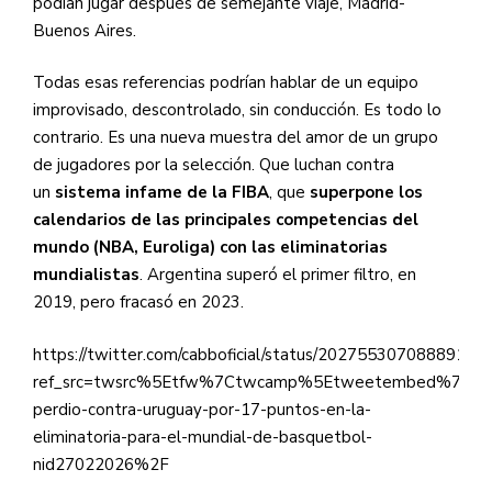
podían jugar después de semejante viaje, Madrid-
Buenos Aires.
Todas esas referencias podrían hablar de un equipo
improvisado, descontrolado, sin conducción. Es todo lo
contrario. Es una nueva muestra del amor de un grupo
de jugadores por la selección. Que luchan contra
un
sistema infame de la FIBA
, que
superpone los
calendarios de las principales competencias del
mundo (NBA, Euroliga) con las eliminatorias
mundialistas
. Argentina superó el primer filtro, en
2019, pero fracasó en 2023.
https://twitter.com/cabboficial/status/20275530708889153
ref_src=twsrc%5Etfw%7Ctwcamp%5Etweetembed%7Ctwt
perdio-contra-uruguay-por-17-puntos-en-la-
eliminatoria-para-el-mundial-de-basquetbol-
nid27022026%2F