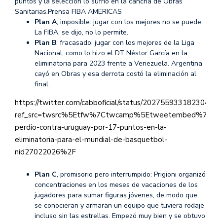
puntos y la selección lo sufrió en la cancha de Obras
Sanitarias.
Prensa FIBA AMERICAS
Plan A
, imposible: jugar con los mejores no se puede.
La FIBA, se dijo, no lo permite.
Plan B
, fracasado: jugar con los mejores de la Liga
Nacional, como lo hizo el DT Néstor García en la
eliminatoria para 2023 frente a Venezuela. Argentina
cayó en Obras y esa derrota costó la eliminación al
final.
https://twitter.com/cabboficial/status/20275593318230469
ref_src=twsrc%5Etfw%7Ctwcamp%5Etweetembed%7Ctwt
perdio-contra-uruguay-por-17-puntos-en-la-
eliminatoria-para-el-mundial-de-basquetbol-
nid27022026%2F
Plan C
, promisorio pero interrumpido: Prigioni organizó
concentraciones en los meses de vacaciones de los
jugadores para sumar figuras jóvenes, de modo que
se conocieran y armaran un equipo que tuviera rodaje
incluso sin las estrellas. Empezó muy bien y se obtuvo