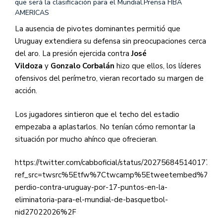
que será la clasificación para el Mundial.
Prensa FIBA
AMERICAS
La ausencia de pivotes dominantes permitió que
Uruguay extendiera su defensa sin preocupaciones cerca
del aro. La presión ejercida contra
José
Vildoza
y
Gonzalo Corbalán
hizo que ellos, los líderes
ofensivos del perímetro, vieran recortado su margen de
acción.
Los jugadores sintieron que el techo del estadio
empezaba a aplastarlos. No tenían cómo remontar la
situación por mucho ahínco que ofrecieran.
https://twitter.com/cabboficial/status/20275684514017731
ref_src=twsrc%5Etfw%7Ctwcamp%5Etweetembed%7Ctwt
perdio-contra-uruguay-por-17-puntos-en-la-
eliminatoria-para-el-mundial-de-basquetbol-
nid27022026%2F