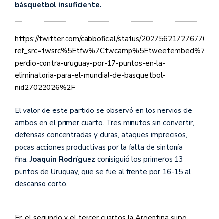
básquetbol insuficiente.
https://twitter.com/cabboficial/status/20275621727677076
ref_src=twsrc%5Etfw%7Ctwcamp%5Etweetembed%7Ctwt
perdio-contra-uruguay-por-17-puntos-en-la-
eliminatoria-para-el-mundial-de-basquetbol-
nid27022026%2F
El valor de este partido se observó en los nervios de
ambos en el primer cuarto. Tres minutos sin convertir,
defensas concentradas y duras, ataques imprecisos,
pocas acciones productivas por la falta de sintonía
fina.
Joaquín Rodríguez
conisiguió los primeros 13
puntos de Uruguay, que se fue al frente por 16-15 al
descanso corto.
En el segundo y el tercer cuartos la Argentina supo