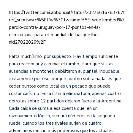
https://twitter.com/cabboficial/status/20275616783767800
ref_src=twsrc%5Etfw%7Ctwcamp%5Etweetembed%7Ctwt
perdio-contra-uruguay-por-17-puntos-en-la-
eliminatoria-para-el-mundial-de-basquetbol-
nid27022026%2F
Falta muchísimo, por supuesto. Hay tiempo suficiente
para reaccionar y cambiar el rumbo, claro que sí. Las
ausencias a montones debilitaron al plantel, indudable.
Justamente por eso, porque aquí no sobra nada, es que
ceder puntos como local es un pecado que puede
costar carísimo. En la última eliminatoria, apenas cuatro
derrotas sobre 12 partidos dejaron fuera a la Argentina.
Cada caída se suma a esa cuenta que, en un
razonamiento lógico, sumará números en la segunda
rueda, cuando los tres rivales surjan de cuatro
adversarios mucho más poderosos que los actuales