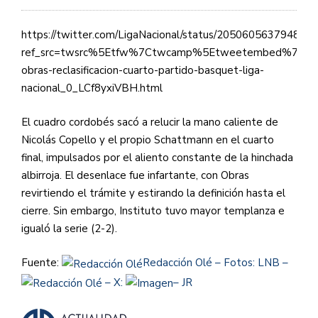
https://twitter.com/LigaNacional/status/205060563794861
ref_src=twsrc%5Etfw%7Ctwcamp%5Etweetembed%7Ctwt
obras-reclasificacion-cuarto-partido-basquet-liga-
nacional_0_LCf8yxiVBH.html
El cuadro cordobés sacó a relucir la mano caliente de
Nicolás Copello y el propio Schattmann en el cuarto
final, impulsados por el aliento constante de la hinchada
albirroja. El desenlace fue infartante, con Obras
revirtiendo el trámite y estirando la definición hasta el
cierre. Sin embargo, Instituto tuvo mayor templanza e
igualó la serie (2-2).
Fuente:
Redacción Olé – Fotos: LNB –
– X:
– JR