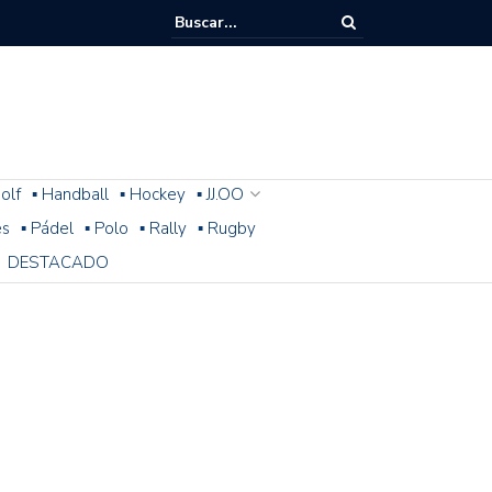
olf
▪ Handball
▪ Hockey
▪ JJ.OO
es
▪ Pádel
▪ Polo
▪ Rally
▪ Rugby
DESTACADO