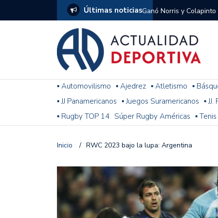
Últimas noticias
Ganó Norris y Colapinto
1
El penal de Barracas Cen
Monumental
Se jugó una nueva fecha
▪ Automovilismo
▪ Ajedrez
▪ Atletismo
▪ Básqu
▪ JJ Panamericanos
▪ Juegos Suramericanos
▪ JJ
Arrancó el Torneo Claus
▪ Rugby TOP 14
Súper Rugby Américas
▪ Tenis
Franco Colapinto giró si
Gran Premio de Hungría
Inicio
/
RWC 2023 bajo la lupa: Argentina
F1: tras las sanciones y
Racing le ganó a Gimnasi
omitió un penal de Sosa