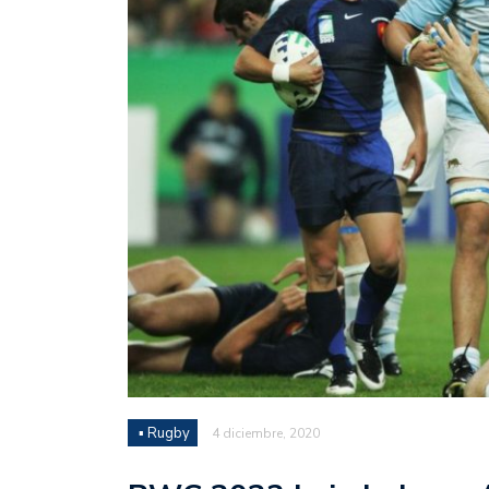
Juan Fernando Quintero 
en la historia grande del
Nicolás Otamendi regres
de Vélez a la pasión por
Boca ganó con lo justo a
diferencia y un juego q
El Nacional de Clubes A
Simonet
Lista de la selección f
2026
Lista de la selección m
FIH 2026
▪ Rugby
4 diciembre, 2020
Las Panteras debutaron 