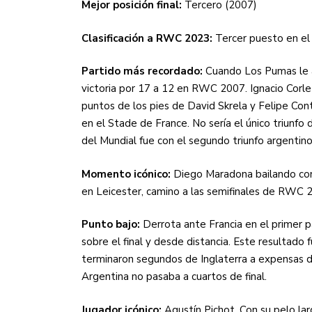
Mejor posición final:
Tercero (2007)
Clasificación a RWC 2023:
Tercer puesto en e
Partido más recordado:
Cuando Los Pumas le ar
victoria por 17 a 12 en RWC 2007. Ignacio Corlet
puntos de los pies de David Skrela y Felipe Con
en el Stade de France. No sería el único triunfo
del Mundial fue con el segundo triunfo argentin
Momento icónico:
Diego Maradona bailando con 
en Leicester, camino a las semifinales de RWC 
Punto bajo:
Derrota ante Francia en el primer
sobre el final y desde distancia. Este resultado 
terminaron segundos de Inglaterra a expensas 
Argentina no pasaba a cuartos de final.
Jugador icónico:
Agustín Pichot. Con su pelo lar