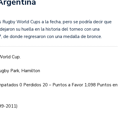
Argentina
s diez cosas que tenés que saber
s Rugby World Cups a la fecha, pero se podría decir que
ejaron su huella en la historia del torneo con una
 de donde regresaron con una medalla de bronce.
World Cup.
Rugby Park, Hamilton
patados 0 Perdidos 20 – Puntos a Favor 1,098 Puntos en
99-2011)