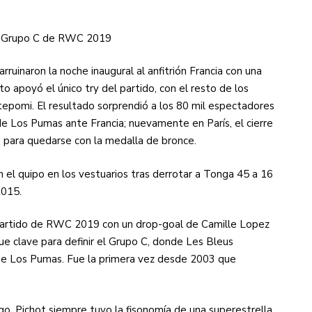
l Grupo C de RWC 2019
ruinaron la noche inaugural al anfitrión Francia con una
o apoyó el único try del partido, con el resto de los
tepomi. El resultado sorprendió a los 80 mil espectadores
 de Los Pumas ante Francia; nuevamente en París, el cierre
o para quedarse con la medalla de bronce.
el quipo en los vestuarios tras derrotar a Tonga 45 a 16
2015.
 partido de RWC 2019 con un drop-goal de Camille Lopez
fue clave para definir el Grupo C, donde Les Bleus
de Los Pumas. Fue la primera vez desde 2003 que
go, Pichot siempre tuvo la fisonomía de una superestrella