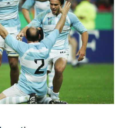
rescindió su contrato con River: “Quedará para siempre
 club”
a al fútbol argentino después de 16 años: del orgullo
 River
nte O’Higgins gracias a la jerarquía de Paredes: una
ue no dan paz para ir a Rancagua
 llega a Córdoba con el histórico regreso de Diego
emenina de Argentina para la Copa Mundial de Hockey FIH
asculina de Argentina para la Copa Mundial de Hockey
con una gran victoria ante Ecuador en la Copa