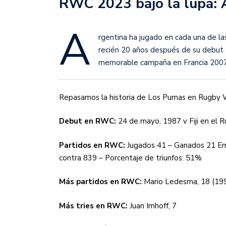
RWC 2023 bajo la lupa: 
Sudamericana
A
Empieza el Clausura: la
rgentina ha jugado en cada una de la
recién 20 años después de su debut d
memorable campaña en Francia 2007,
Repasamos la historia de Los Pumas en Rugby 
Debut en RWC:
24 de mayo, 1987 v Fiji en el 
Partidos en RWC:
Jugados 41 – Ganados 21 Em
contra 839 – Porcentaje de triunfos: 51%
Más partidos en RWC:
Mario Ledesma, 18 (19
Más tries en RWC:
Juan Imhoff, 7