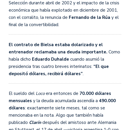
Selección durante abril de 2002 y el impacto de la crisis
económica que había explotado en diciembre de 2001,
con el corralito, la renuncia de
Fernando de la Rúa
y el
final de la convertibilidad.
El contrato de Bielsa estaba dolarizado y el
entrenador reclamaba una deuda importante.
Como
había dicho
Eduardo Duhalde
cuando asumió la
presidencia tras cuatro breves interinatos:
“El que
depositó dólares, recibirá dólares”
.
El sueldo del
Loco
era entonces de
70.000 dólares
mensuales
y la deuda acumulada ascendía a
490.000
dólares
: exactamente siete meses, tal como se
mencionaba en la nota. Algo que también había
publicado
Clarín
después del amistoso ante Alemania
en Stuttgart, el 17 de abril —victoria argentina 1-0 con