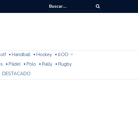
olf
▪ Handball
▪ Hockey
▪ JJ.OO
es
▪ Pádel
▪ Polo
▪ Rally
▪ Rugby
DESTACADO