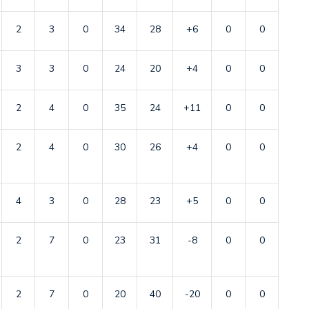
2
3
0
34
28
+6
0
0
3
3
0
24
20
+4
0
0
2
4
0
35
24
+11
0
0
2
4
0
30
26
+4
0
0
4
3
0
28
23
+5
0
0
2
7
0
23
31
-8
0
0
2
7
0
20
40
-20
0
0