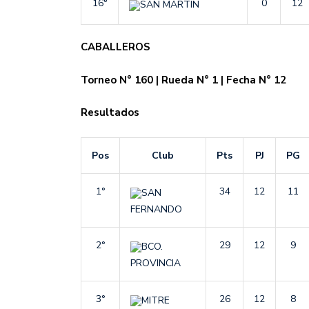
16°
0
12
SAN MARTÍN
CABALLEROS
Torneo N° 160 | Rueda N° 1 | Fecha N° 12
Resultados
Pos
Club
Pts
PJ
PG
1°
34
12
11
SAN
FERNANDO
2°
29
12
9
BCO.
PROVINCIA
3°
26
12
8
MITRE