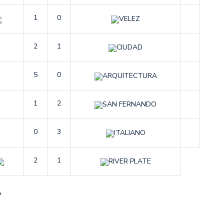
1
0
VELEZ
2
1
CIUDAD
5
0
ARQUITECTURA
1
2
SAN FERNANDO
0
3
ITALIANO
2
1
RIVER PLATE
A