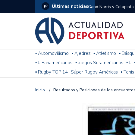
Últimas noticias
Ganó Norris y Colapinto
1
El penal de Barracas Cen
Monumental
Se jugó una nueva fecha
▪ Automovilismo
▪ Ajedrez
▪ Atletismo
▪ Básqu
▪ JJ Panamericanos
▪ Juegos Suramericanos
▪ JJ
Arrancó el Torneo Claus
▪ Rugby TOP 14
Súper Rugby Américas
▪ Tenis
Franco Colapinto giró si
Gran Premio de Hungría
Inicio
/
Resultados y Posiciones de los encuentro
F1: tras las sanciones y
Racing le ganó a Gimnasi
omitió un penal de Sosa