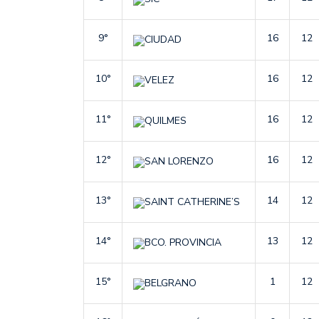
9°
16
12
CIUDAD
10°
16
12
VELEZ
11°
16
12
QUILMES
12°
16
12
SAN LORENZO
13°
14
12
SAINT CATHERINE’S
14°
13
12
BCO. PROVINCIA
15°
1
12
BELGRANO