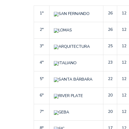
1°
26
12
SAN FERNANDO
2°
26
12
LOMAS
3°
25
12
ARQUITECTURA
4°
23
12
ITALIANO
5°
22
12
SANTA BÁRBARA
6°
20
12
RIVER PLATE
7°
20
12
GEBA
8°
17
12
SIC