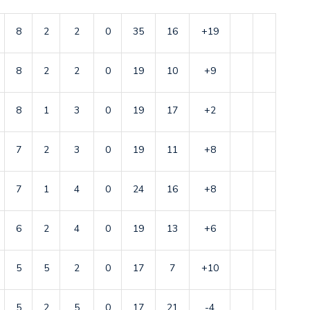
8
2
2
0
35
16
+19
8
2
2
0
19
10
+9
8
1
3
0
19
17
+2
7
2
3
0
19
11
+8
7
1
4
0
24
16
+8
6
2
4
0
19
13
+6
5
5
2
0
17
7
+10
5
2
5
0
17
21
-4