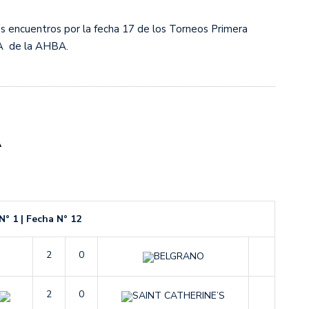
os encuentros por la fecha 17 de los Torneos Primera
s diez cosas que tenés que saber
A de la AHBA.
A
° 1 | Fecha N° 12
2
0
BELGRANO
2
0
SAINT CATHERINE’S