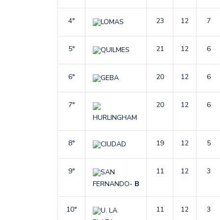
4°
23
12
7
LOMAS
5°
21
12
6
QUILMES
6°
20
12
6
GEBA
7°
20
12
6
HURLINGHAM
8°
19
12
5
CIUDAD
9°
11
12
3
SAN
FERNANDO-
B
10°
11
12
3
U. LA