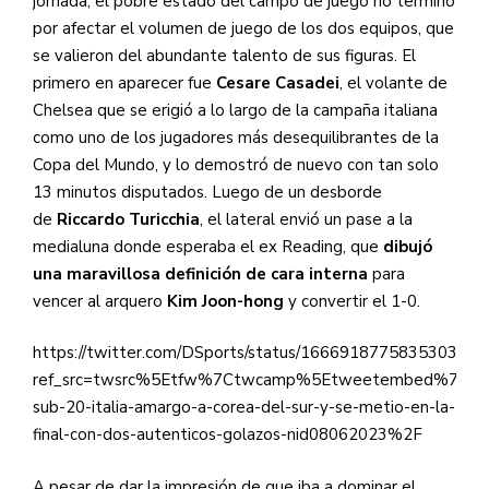
jornada, el pobre estado del campo de juego no terminó
por afectar el volumen de juego de los dos equipos, que
se valieron del abundante talento de sus figuras. El
primero en aparecer fue
Cesare Casadei
, el volante de
Chelsea que se erigió a lo largo de la campaña italiana
como uno de los jugadores más desequilibrantes de la
Copa del Mundo, y lo demostró de nuevo con tan solo
13 minutos disputados. Luego de un desborde
de
Riccardo Turicchia
, el lateral envió un pase a la
medialuna donde esperaba el ex Reading, que
dibujó
una maravillosa definición de cara interna
para
vencer al arquero
Kim Joon-hong
y convertir el 1-0.
https://twitter.com/DSports/status/1666918775835303936
ref_src=twsrc%5Etfw%7Ctwcamp%5Etweetembed%7Ctwt
sub-20-italia-amargo-a-corea-del-sur-y-se-metio-en-la-
final-con-dos-autenticos-golazos-nid08062023%2F
A pesar de dar la impresión de que iba a dominar el