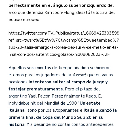
perfectamente en el ángulo superior izquierdo
del
arco que defendía Kim Joon-Hong, desató la locura del
equipo europeo.
https://twitter.com/TV_Publica/status/1666942530359894
ref_src=twsrc%5Etfw%7Ctwcamp%5Etweetembed%7Ctwt
sub-20-italia-amargo-a-corea-del-sur-y-se-metio-en-la-
final-con-dos-autenticos-golazos-nid08062023%2F
Aquellos seis minutos de tiempo añadido se hicieron
eternos para los jugadores de la
Azzurri
, que en varias
ocasiones
intentaron saltar al campo de juego y
festejar prematuramente
. Pero el pitazo del
argentino Yael Falcón Pérez finalmente llegó. El
inolvidable hit del Mundial de 1990 “
Un’estate
Italiana
” sonó por los altoparlantes e
Italia alcanzó la
primera final de Copa del Mundo Sub 20 en su
historia
. Y a pesar de no contar con los antecedentes