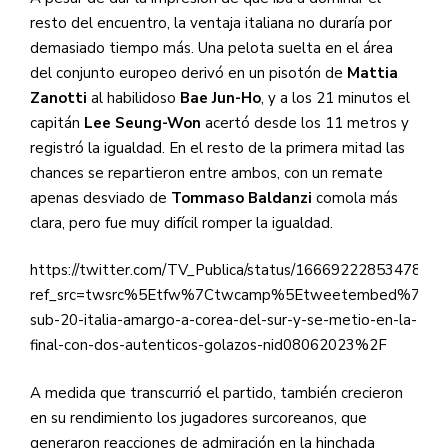
resto del encuentro, la ventaja italiana no duraría por
demasiado tiempo más. Una pelota suelta en el área
del conjunto europeo derivó en un pisotón de
Mattia
Zanotti
al habilidoso
Bae Jun-Ho
, y a los 21 minutos el
capitán
Lee Seung-Won
acertó desde los 11 metros y
registró la igualdad. En el resto de la primera mitad las
chances se repartieron entre ambos, con un remate
apenas desviado de
Tommaso Baldanzi
comola más
clara, pero fue muy difícil romper la igualdad.
https://twitter.com/TV_Publica/status/1666922285347872
ref_src=twsrc%5Etfw%7Ctwcamp%5Etweetembed%7Ctwt
sub-20-italia-amargo-a-corea-del-sur-y-se-metio-en-la-
final-con-dos-autenticos-golazos-nid08062023%2F
A medida que transcurrió el partido, también crecieron
en su rendimiento los jugadores surcoreanos, que
generaron reacciones de admiración en la hinchada