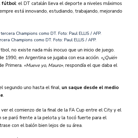
l fútbol
: el DT catalán lleva el deporte a niveles máximos
 siempre está innovando, estudiando, trabajando, mejorando
ercera Champions como DT. Foto: Paul ELLIS / AFP.
útbol, no existe nada más inocuo que un inicio de juego.
de 1990, en Argentina se jugaba con esa acción.
«¿Quién
de Primera.
«Mueve yo, Mauro»
, respondía el que daba el
l segundo uno hasta el final,
un saque desde el medio
te
.
ver el comienzo de la final de la FA Cup entre el City y el
e paró frente a la pelota y la tocó fuerte para el
ase con el balón bien lejos de su área.