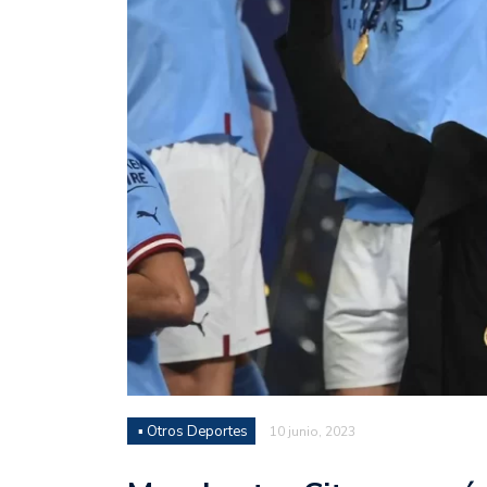
Juan Fernando Quintero 
en la historia grande del
Nicolás Otamendi regres
de Vélez a la pasión por
Boca ganó con lo justo a
diferencia y un juego q
El Nacional de Clubes A
Simonet
Lista de la selección f
2026
Lista de la selección m
FIH 2026
▪ Otros Deportes
10 junio, 2023
Las Panteras debutaron 