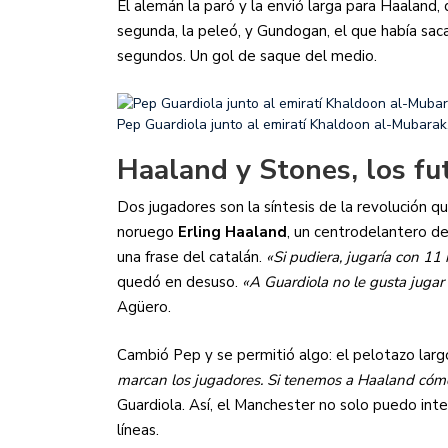
El alemán la paró y la envió larga para Haaland,
segunda, la peleó, y Gundogan, el que había sac
segundos. Un gol de saque del medio.
Pep Guardiola junto al emiratí Khaldoon al-Mubarak, 
Haaland y Stones, los fu
Dos jugadores son la síntesis de la revolución 
noruego
Erling Haaland
, un centrodelantero de
una frase del catalán.
«Si pudiera, jugaría con 1
quedó en desuso.
«A Guardiola no le gusta jugar
Agüero.
Cambió Pep y se permitió algo: el pelotazo larg
marcan los jugadores. Si tenemos a Haaland cómo
Guardiola. Así, el Manchester no solo puedo int
líneas.