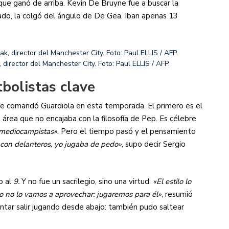
 que ganó de arriba. Kevin De Bruyne fue a buscar la
ado, la colgó del ángulo de De Gea. Iban apenas 13
director del Manchester City. Foto: Paul ELLIS / AFP.
tbolistas clave
que comandó Guardiola en esta temporada. El primero es el
 área que no encajaba con la filosofía de Pep. Es célebre
1 mediocampistas»
. Pero el tiempo pasó y el pensamiento
 con delanteros, yo jugaba de pedo»
, supo decir Sergio
o al
9.
Y no fue un sacrilegio, sino una virtud.
«El estilo lo
 no lo vamos a aprovechar: jugaremos para él»
, resumió
entar salir jugando desde abajo: también pudo saltear