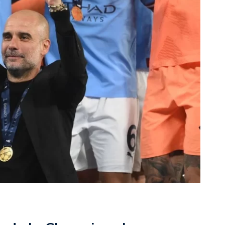
rescindió su contrato con River: “Quedará para siempre
 club”
a al fútbol argentino después de 16 años: del orgullo
 River
nte O’Higgins gracias a la jerarquía de Paredes: una
ue no dan paz para ir a Rancagua
 llega a Córdoba con el histórico regreso de Diego
emenina de Argentina para la Copa Mundial de Hockey FIH
asculina de Argentina para la Copa Mundial de Hockey
con una gran victoria ante Ecuador en la Copa