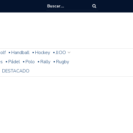
olf
▪ Handball
▪ Hockey
▪ JJ.OO
es
▪ Pádel
▪ Polo
▪ Rally
▪ Rugby
DESTACADO