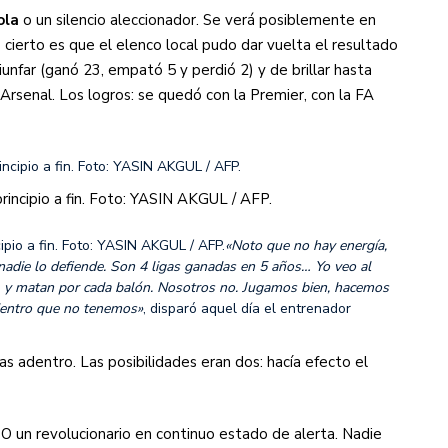
ola
o un silencio aleccionador. Se verá posiblemente en
o cierto es que el elenco local pudo dar vuelta el resultado
unfar (ganó 23, empató 5 y perdió 2) y de brillar hasta
Arsenal. Los logros: se quedó con la Premier, con la FA
principio a fin. Foto: YASIN AKGUL / AFP.
cipio a fin. Foto: YASIN AKGUL / AFP.
«Noto que no hay energía,
nadie lo defiende. Son 4 ligas ganadas en 5 años… Yo veo al
r, y matan por cada balón. Nosotros no. Jugamos bien, hacemos
adentro que no tenemos»
, disparó aquel día el entrenador
s adentro. Las posibilidades eran dos: hacía efecto el
O un revolucionario en continuo estado de alerta. Nadie