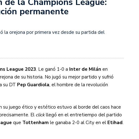
 de la Champions League:
lución permanente
s diez cosas que tenés que saber
tó la orejona por primera vez desde su partida del
ns League 2023
. Le ganó 1-0 a
Inter de Milán
en
jona de su historia. No jugó su mejor partido y sufrió
ra su DT
Pep Guardiola
, el hombre de la revolución
n su juego ético y estético estuvo al borde del caos hace
precisamente. El
click
llegó en el entretiempo del partido
eague
que
Tottenham
le ganaba 2-0 al City en el
Etihad
.