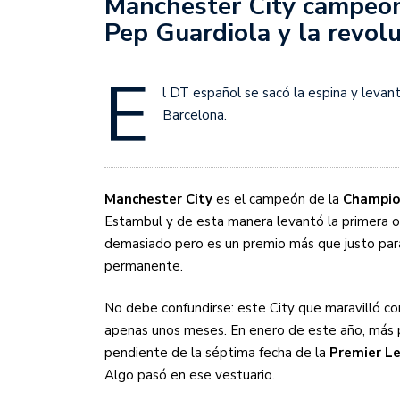
Manchester City campeón
Sudamericana
Pep Guardiola y la revo
Empieza el Clausura: la
E
l DT español se sacó la espina y levan
Barcelona.
Manchester City
es el campeón de la
Champio
Estambul y de esta manera levantó la primera ore
demasiado pero es un premio más que justo pa
permanente.
No debe confundirse: este City que maravilló co
apenas unos meses. En enero de este año, más 
pendiente de la séptima fecha de la
Premier L
Algo pasó en ese vestuario.