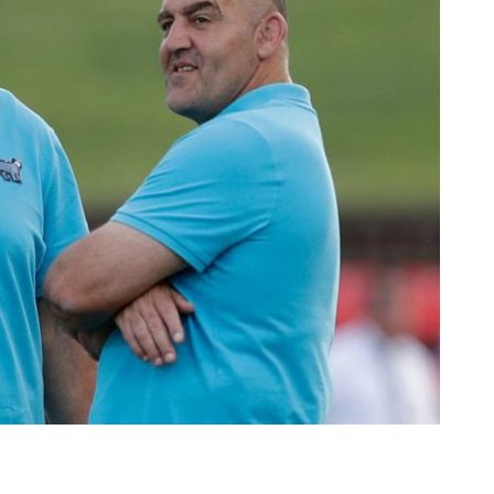
rescindió su contrato con River: “Quedará para siempre
 club”
a al fútbol argentino después de 16 años: del orgullo
 River
nte O’Higgins gracias a la jerarquía de Paredes: una
ue no dan paz para ir a Rancagua
 llega a Córdoba con el histórico regreso de Diego
emenina de Argentina para la Copa Mundial de Hockey FIH
asculina de Argentina para la Copa Mundial de Hockey
con una gran victoria ante Ecuador en la Copa