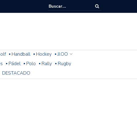
olf
▪ Handball
▪ Hockey
▪ JJ.OO
es
▪ Pádel
▪ Polo
▪ Rally
▪ Rugby
DESTACADO