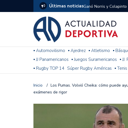
Últimas noticias
Ganó Norris y Colapinto
1
El penal de Barracas Cen
Monumental
Se jugó una nueva fecha
▪ Automovilismo
▪ Ajedrez
▪ Atletismo
▪ Básqu
▪ JJ Panamericanos
▪ Juegos Suramericanos
▪ JJ
Arrancó el Torneo Claus
▪ Rugby TOP 14
Súper Rugby Américas
▪ Tenis
Franco Colapinto giró si
Gran Premio de Hungría
Inicio
/
Los Pumas. Volvió Cheika: cómo puede ayu
exámenes de rigor
F1: tras las sanciones y
Racing le ganó a Gimnasi
omitió un penal de Sosa