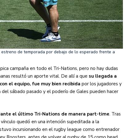
n estreno de temporada por debajo de lo esperado frente a
 épica campaña en todo el Tri-Nations, pero no hay dudas
anas resultó un aporte vital. De allí a que
su llegada a
on el equipo, fue muy bien recibida
por los jugadores y
la del sábado pasado y el poderío de Gales pueden hacer
ante el último Tri-Nations de manera part-time
. Tras
 vínculo quedó en una intención supeditada a la
n estuvo incursionando en el rugby league como entrenador
ney Roosters, antes de volver al rugby de 15 como head