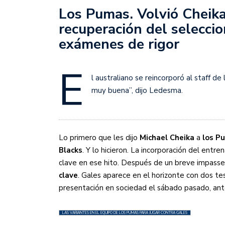
Sudamericana
Los Pumas. Volvió Cheik
recuperación del selecci
Empieza el Clausura: la
exámenes de rigor
E
l australiano se reincorporó al staff d
muy buena”, dijo Ledesma.
Lo primero que les dijo
Michael Cheika
a
los P
Blacks
. Y lo hicieron. La incorporación del entre
clave en ese hito. Después de un breve impasse
clave
. Gales aparece en el horizonte con dos te
presentación en sociedad el sábado pasado, an
LAS VARIANTES EN EL EQUIPO DE LOS PUMAS PARA JUGAR CONTRA GALES