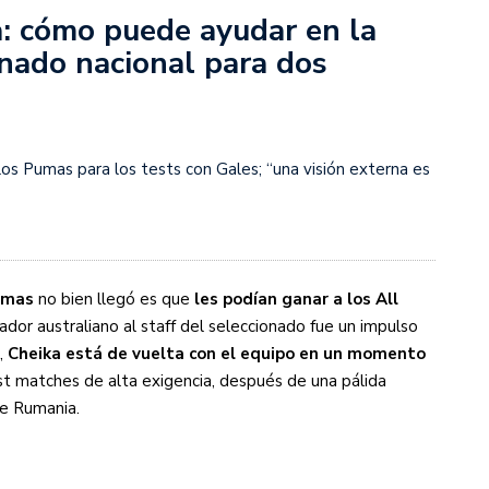
a: cómo puede ayudar en la
onado nacional para dos
s diez cosas que tenés que saber
e los Pumas para los tests con Gales; “una visión externa es
umas
no bien llegó es que
les podían ganar a los All
nador australiano al staff del seleccionado fue un impulso
,
Cheika está de vuelta con el equipo en un momento
st matches de alta exigencia, después de una pálida
te Rumania.