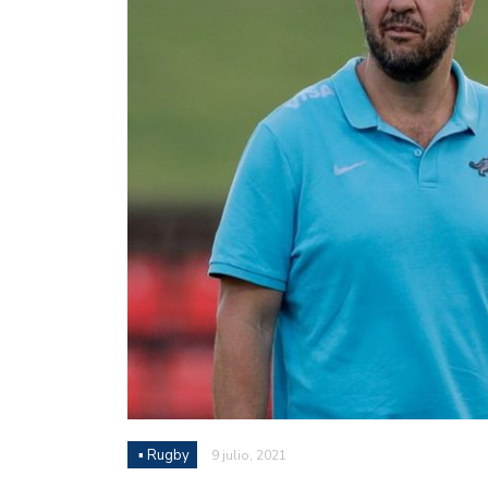
Juan Fernando Quintero 
en la historia grande del
Nicolás Otamendi regres
de Vélez a la pasión por
Boca ganó con lo justo a
diferencia y un juego q
El Nacional de Clubes A
Simonet
Lista de la selección f
2026
Lista de la selección m
FIH 2026
▪ Rugby
9 julio, 2021
Las Panteras debutaron 