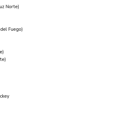
ruz Norte)
a del Fuego)
e)
te)
ockey