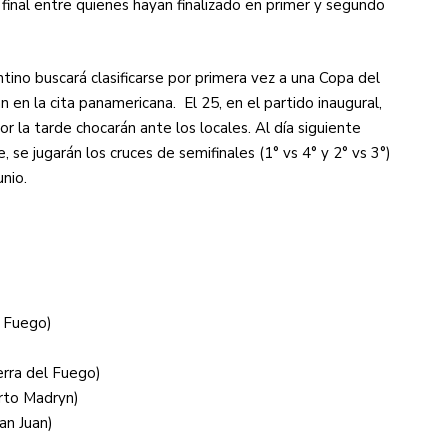
 final entre quienes hayan finalizado en primer y segundo
ntino buscará clasificarse por primera vez a una Copa del
 en la cita panamericana. El 25, en el partido inaugural,
r la tarde chocarán ante los locales. Al día siguiente
e, se jugarán los cruces de semifinales (1° vs 4° y 2° vs 3°)
unio.
l Fuego)
erra del Fuego)
erto Madryn)
an Juan)