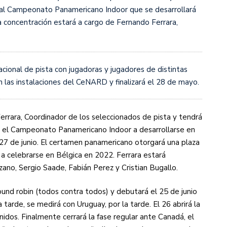
al Campeonato Panamericano Indoor que se desarrollará
La concentración estará a cargo de Fernando Ferrara,
s diez cosas que tenés que saber
acional de pista con jugadoras y jugadores de distintas
en las instalaciones del CeNARD y finalizará el 28 de mayo.
errara, Coordinador de los seleccionados de pista y tendrá
en el Campeonato Panamericano Indoor a desarrollarse en
y 27 de junio. El certamen panamericano otorgará una plaza
a celebrarse en Bélgica en 2022. Ferrara estará
o, Sergio Saade, Fabián Perez y Cristian Bugallo.
ound robin (todos contra todos) y debutará el 25 de junio
 tarde, se medirá con Uruguay, por la tarde. El 26 abrirá la
idos. Finalmente cerrará la fase regular ante Canadá, el