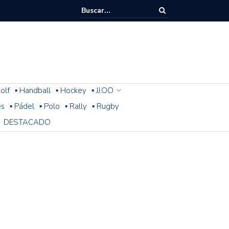
olf
▪ Handball
▪ Hockey
▪ JJ.OO
es
▪ Pádel
▪ Polo
▪ Rally
▪ Rugby
DESTACADO