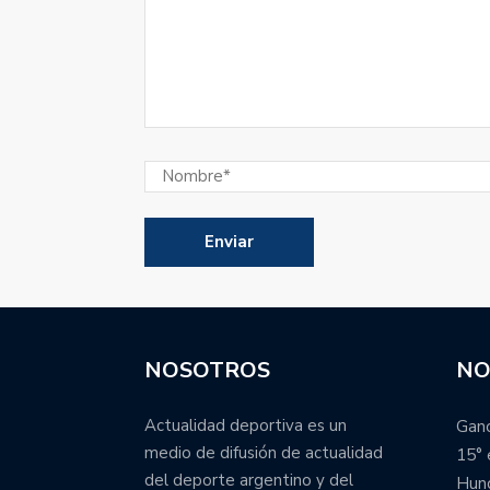
NOSOTROS
NO
Actualidad deportiva es un
Ganó
medio de difusión de actualidad
15° 
del deporte argentino y del
Hung