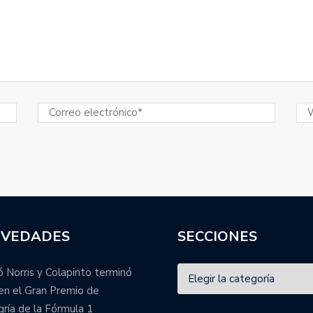
VEDADES
SECCIONES
 Norris y Colapinto terminó
en el Gran Premio de
ría de la Fórmula 1