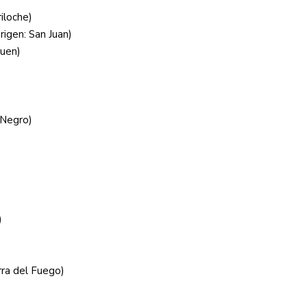
iloche)
rigen: San Juan)
quen)
 Negro)
)
rra del Fuego)