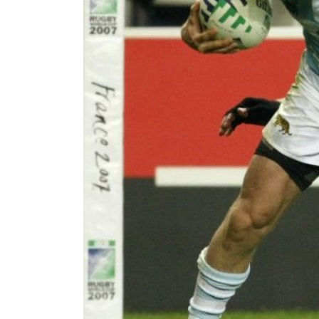
Juan Fernando Quintero 
en la historia grande del
Nicolás Otamendi regres
de Vélez a la pasión por
Boca ganó con lo justo a
diferencia y un juego q
El Nacional de Clubes A
Simonet
Lista de la selección f
2026
Lista de la selección m
FIH 2026
Las Panteras debutaron 