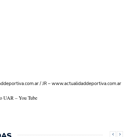
ddeportiva.com.ar / JR – www.actualidaddeportiva.com.ar
o UAR – You Tube
DAS