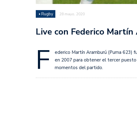
Sudamericana
▪ Rugby
28 mayo, 2020
Empieza el Clausura: la
Live con Federico Martí
F
ederico Martín Aramburú (Puma 623) fue
en 2007 para obtener el tercer puesto 
momentos del partido.