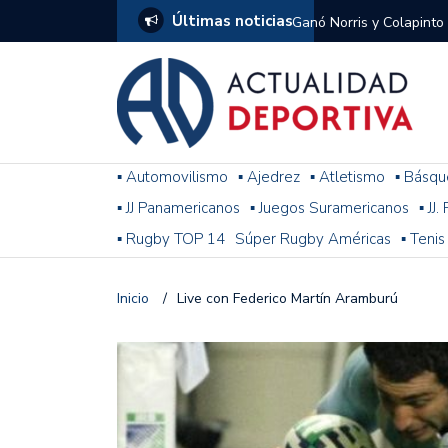
Últimas noticias
Ganó Norris y Colapinto
1
El penal de Barracas Cen
Monumental
Se jugó una nueva fecha
▪ Automovilismo
▪ Ajedrez
▪ Atletismo
▪ Básqu
▪ JJ Panamericanos
▪ Juegos Suramericanos
▪ JJ
Arrancó el Torneo Claus
▪ Rugby TOP 14
Súper Rugby Américas
▪ Tenis
Franco Colapinto giró si
Gran Premio de Hungría
Inicio
/
Live con Federico Martín Aramburú
F1: tras las sanciones y
Racing le ganó a Gimnasi
omitió un penal de Sosa