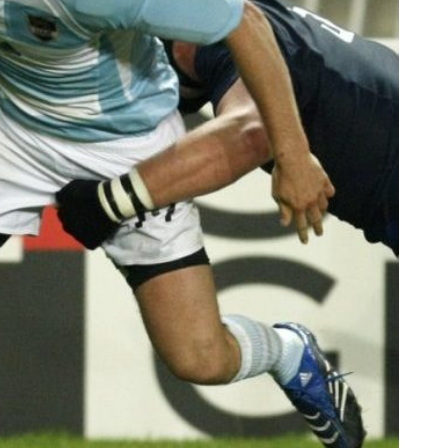
rescindió su contrato con River: “Quedará para siempre
 club”
a al fútbol argentino después de 16 años: del orgullo
 River
nte O’Higgins gracias a la jerarquía de Paredes: una
ue no dan paz para ir a Rancagua
 llega a Córdoba con el histórico regreso de Diego
emenina de Argentina para la Copa Mundial de Hockey FIH
asculina de Argentina para la Copa Mundial de Hockey
con una gran victoria ante Ecuador en la Copa