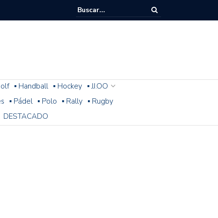
olf
▪ Handball
▪ Hockey
▪ JJ.OO
es
▪ Pádel
▪ Polo
▪ Rally
▪ Rugby
DESTACADO