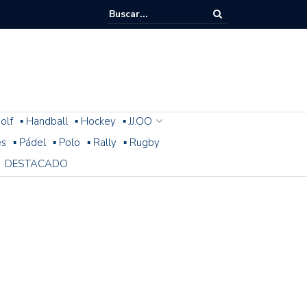
olf
▪ Handball
▪ Hockey
▪ JJ.OO
es
▪ Pádel
▪ Polo
▪ Rally
▪ Rugby
DESTACADO