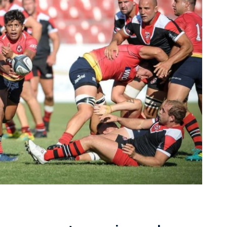
rescindió su contrato con River: “Quedará para siempre
 club”
a al fútbol argentino después de 16 años: del orgullo
 River
nte O’Higgins gracias a la jerarquía de Paredes: una
ue no dan paz para ir a Rancagua
 llega a Córdoba con el histórico regreso de Diego
emenina de Argentina para la Copa Mundial de Hockey FIH
asculina de Argentina para la Copa Mundial de Hockey
con una gran victoria ante Ecuador en la Copa