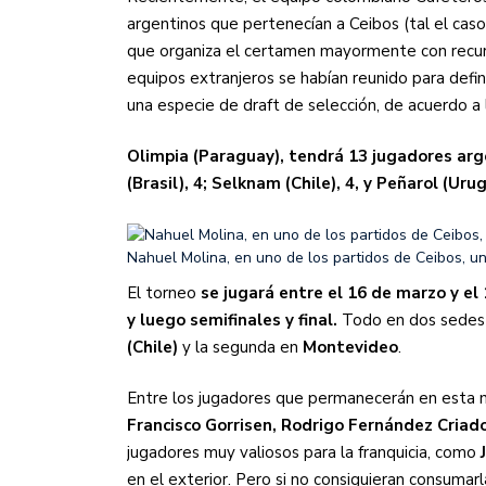
argentinos que pertenecían a Ceibos (tal el cas
que organiza el certamen mayormente con recur
equipos extranjeros se habían reunido para defin
una especie de draft de selección, de acuerdo a
Olimpia (Paraguay), tendrá 13 jugadores arge
(Brasil), 4; Selknam (Chile), 4, y Peñarol (Urug
Nahuel Molina, en uno de los partidos de Ceibos, u
El torneo
se jugará entre el 16 de marzo y el
y luego semifinales y final.
Todo en dos sedes f
(Chile)
y la segunda en
Montevideo
.
Entre los jugadores que permanecerán en esta n
Francisco Gorrisen, Rodrigo Fernández Criad
jugadores muy valiosos para la franquicia, como
en el exterior. Pero si no consiguieran consumar