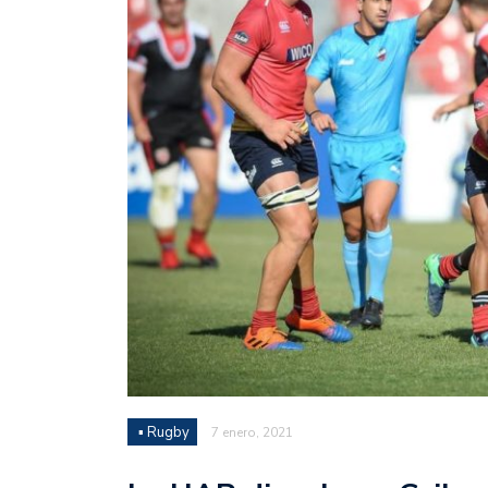
Juan Fernando Quintero 
en la historia grande del
Nicolás Otamendi regres
de Vélez a la pasión por
Boca ganó con lo justo a
diferencia y un juego q
El Nacional de Clubes A
Simonet
Lista de la selección f
2026
Lista de la selección m
FIH 2026
▪ Rugby
7 enero, 2021
Las Panteras debutaron 