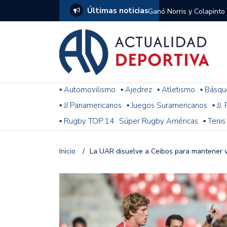
Últimas noticias
Ganó Norris y Colapinto
1
El penal de Barracas Cen
Monumental
Se jugó una nueva fecha
▪ Automovilismo
▪ Ajedrez
▪ Atletismo
▪ Básqu
▪ JJ Panamericanos
▪ Juegos Suramericanos
▪ JJ
Arrancó el Torneo Claus
▪ Rugby TOP 14
Súper Rugby Américas
▪ Tenis
Franco Colapinto giró si
Gran Premio de Hungría
Inicio
/
La UAR disuelve a Ceibos para mantener vi
F1: tras las sanciones y
Racing le ganó a Gimnasi
omitió un penal de Sosa