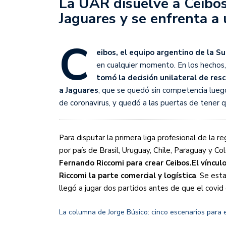
La UAR disuelve a Ceibos
Sudamericana
Jaguares y se enfrenta a 
Empieza el Clausura: la
C
eibos, el equipo argentino de la S
en cualquier momento. En los hechos,
tomó la decisión unilateral de resc
a Jaguares
, que se quedó sin competencia lueg
de coronavirus, y quedó a las puertas de tener q
Para disputar la primera liga profesional de la 
por país de Brasil, Uruguay, Chile, Paraguay y Co
Fernando Riccomi para crear Ceibos.
El víncul
Riccomi la parte comercial y logística
. Se est
llegó a jugar dos partidos antes de que el covid 
La columna de Jorge Búsico: cinco escenarios para 