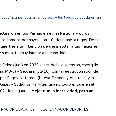
os sudafricanos jugarán en Europa y los Jaguares quedaron sin
ctuaron en los Pumas en el Tri Nations y otros
 los torneos de mayor jerarquía del planeta rugby. De un
que tiene la intención de desarrollar a las naciones
or supuseto, muy inferior a lo conocido.
 Ceibos jugó en 2020 antes de la suspensión, consiguió
s (48-8) y Selknam (32-16). Con la reestructuración de
Super Rugby Aotearoa (Nueva Zelanda y Australia) y la
Gales y Sudáfrica), la Argentina no logró encajar en el
2021 los Jaguares.
Mejor que la inactividad, pero un
– LA NACION DEPORTES – Fotos: LA NACION DEPORTES