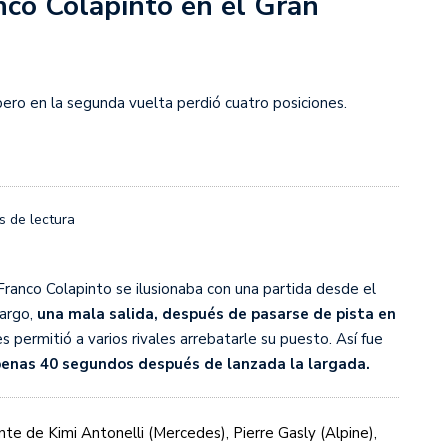
anco Colapinto en el Gran
rescindió su contrato con River: “Quedará para siempre
 club”
a al fútbol argentino después de 16 años: del orgullo
 River
ero en la segunda vuelta perdió cuatro posiciones.
nte O’Higgins gracias a la jerarquía de Paredes: una
ue no dan paz para ir a Rancagua
 llega a Córdoba con el histórico regreso de Diego
s de lectura
emenina de Argentina para la Copa Mundial de Hockey FIH
Franco Colapinto se ilusionaba con una partida desde el
argo,
una mala salida, después de pasarse de pista en
s permitió a varios rivales arrebatarle su puesto. Así fue
asculina de Argentina para la Copa Mundial de Hockey
enas 40 segundos después de lanzada la largada.
ante de Kimi Antonelli (Mercedes), Pierre Gasly (Alpine),
con una gran victoria ante Ecuador en la Copa