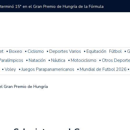
 terminó 15° en el Gran Premio de Hungría de la Fórmula
tral a River que el árbitro y el VAR no cobraron en el
 del Torneo del Interior Copa Zurich
et
▪ Boxeo
▪ Ciclismo
▪ Deportes Varios
▪ Equitación
Fútbol
▪ G
. Paralímpicos
▪ Natación
▪ Náutica
▪ Motociclismo
▪ Otros Deport
ura: resultados, posiciones y cómo sigue la fecha 1
▪ Voley
▪ Juegos Parapanamericanos
▪ Mundial de Futbol 2026 ▪
n problemas y terminó 14° la última práctica para el
 de Fórmula 1
 el Gran Premio de Hungría
 con Colapinto en el P13, así se largará el GP de Hungría
a 2-1 con Miljevic como figura, pero el árbitro Ramírez