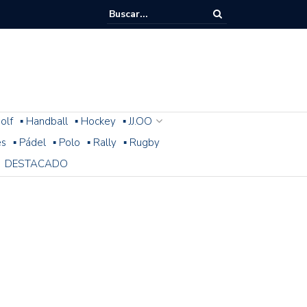
olf
▪ Handball
▪ Hockey
▪ JJ.OO
es
▪ Pádel
▪ Polo
▪ Rally
▪ Rugby
DESTACADO