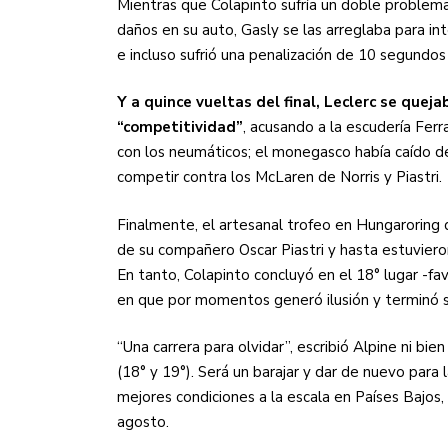
Mientras que Colapinto sufría un doble proble
daños en su auto, Gasly se las arreglaba para int
e incluso sufrió una penalización de 10 segundos 
Y a quince vueltas del final, Leclerc se quej
“competitividad”
, acusando a la escudería Fer
con los neumáticos; el monegasco había caído d
competir contra los McLaren de Norris y Piastri.
Finalmente, el artesanal trofeo en Hungaroring q
de su compañero Oscar Piastri y hasta estuvieron
En tanto, Colapinto concluyó en el 18° lugar -fav
en que por momentos generó ilusión y terminó si
“Una carrera para olvidar”, escribió Alpine ni bie
(18° y 19°). Será un barajar y dar de nuevo para
mejores condiciones a la escala en Países Bajos,
agosto.