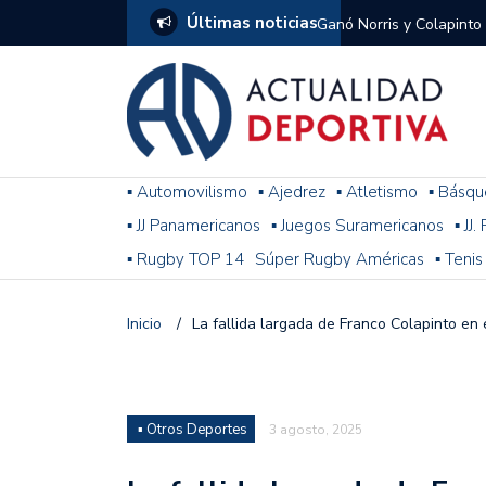
Últimas noticias
Ganó Norris y Colapinto
1
El penal de Barracas Cen
Monumental
Se jugó una nueva fecha
▪ Automovilismo
▪ Ajedrez
▪ Atletismo
▪ Básqu
▪ JJ Panamericanos
▪ Juegos Suramericanos
▪ JJ
Arrancó el Torneo Claus
▪ Rugby TOP 14
Súper Rugby Américas
▪ Tenis
Franco Colapinto giró si
Gran Premio de Hungría
Inicio
/
La fallida largada de Franco Colapinto en
F1: tras las sanciones y
Racing le ganó a Gimnasi
▪ Otros Deportes
3 agosto, 2025
omitió un penal de Sosa