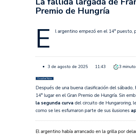
La fallida largada de Fr
Juan Fernando Quintero 
Premio de Hungría
en la historia grande del
Nicolás Otamendi regres
E
de Vélez a la pasión por
l argentino empezó en el 14° puesto, p
Boca ganó con lo justo a
diferencia y un juego q
El Nacional de Clubes A
3 de agosto de 2025
11:43
3
minuto
Simonet
Escuchar Nota
Lista de la selección f
Después de una buena clasificación del sábado, 
14° lugar en el Gran Premio de Hungría. Sin emb
2026
la segunda curva
del circuito de Hungaroring, le
Lista de la selección m
como se les esfumaron parte de sus ilusiones
ap
FIH 2026
El argentino había arrancado en la grilla por del
Las Panteras debutaron 