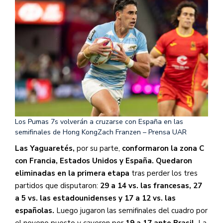
Los Pumas 7s volverán a cruzarse con España en las
semifinales de Hong Kong
Zach Franzen – Prensa UAR
Las Yaguaretés,
por su parte,
conformaron la zona C
con Francia, Estados Unidos y España.
Quedaron
eliminadas en la primera etapa
tras perder los tres
partidos que disputaron:
29 a 14 vs. las francesas, 27
a 5 vs. las estadounidenses y 17 a 12 vs. las
españolas.
Luego jugaron las semifinales del cuadro por
el noveno puesto y cayeron por
19 a 17 ante Brasil.
La