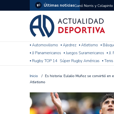
Últimas noticias
Ganó Norris y Colapinto
1
El penal de Barracas Cen
Monumental
Se jugó una nueva fecha
▪ Automovilismo
▪ Ajedrez
▪ Atletismo
▪ Básqu
▪ JJ Panamericanos
▪ Juegos Suramericanos
▪ JJ
Arrancó el Torneo Claus
▪ Rugby TOP 14
Súper Rugby Américas
▪ Tenis
Franco Colapinto giró si
Gran Premio de Hungría
Inicio
/
Es historia: Eulalio Muñoz se convirtió en
Atletismo
F1: tras las sanciones y
Racing le ganó a Gimnasi
omitió un penal de Sosa