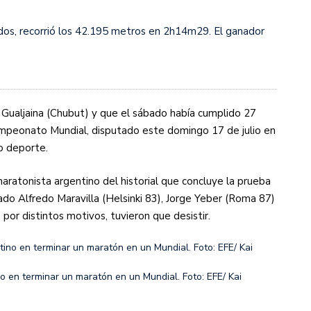
idos, recorrió los 42.195 metros en 2h14m29. El ganador
s diez cosas que tenés que saber
e Gualjaina (Chubut) y que el sábado había cumplido 27
ampeonato Mundial, disputado este domingo 17 de julio en
ro deporte.
 maratonista argentino del historial que concluye la prueba
ado Alfredo Maravilla (Helsinki 83), Jorge Yeber (Roma 87)
or distintos motivos, tuvieron que desistir.
no en terminar un maratón en un Mundial. Foto: EFE/ Kai