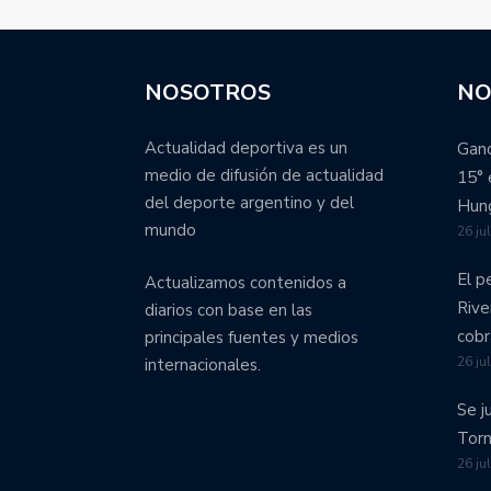
NOSOTROS
NO
Actualidad deportiva es un
Ganó
medio de difusión de actualidad
15° 
del deporte argentino y del
Hung
mundo
26 ju
El p
Actualizamos contenidos a
Rive
diarios con base en las
cobr
principales fuentes y medios
26 ju
internacionales.
Se j
Torn
26 ju