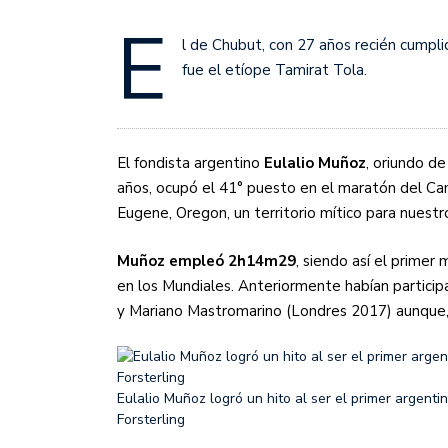
Sudamericana
E
l de Chubut, con 27 años recién cumpl
Empieza el Clausura: la
fue el etíope Tamirat Tola.
El fondista argentino
Eulalio Muñoz
, oriundo d
años, ocupó el 41° puesto en el maratón del C
Eugene, Oregon, un territorio mítico para nuest
Muñoz empleó 2h14m29
, siendo así el primer
en los Mundiales. Anteriormente habían particip
y Mariano Mastromarino (Londres 2017) aunque, p
Eulalio Muñoz logró un hito al ser el primer argenti
Forsterling