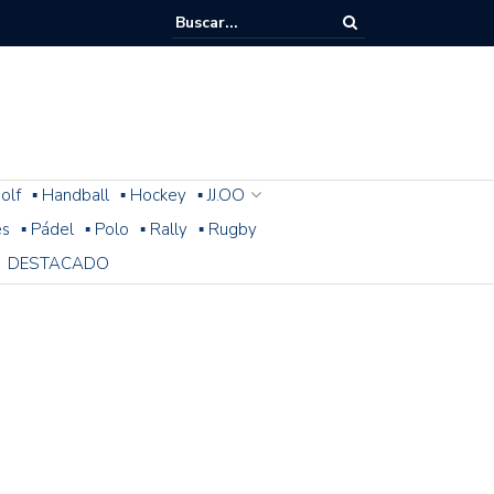
olf
▪ Handball
▪ Hockey
▪ JJ.OO
es
▪ Pádel
▪ Polo
▪ Rally
▪ Rugby
DESTACADO