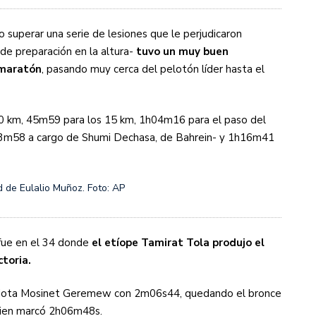
 superar una serie de lesiones que le perjudicaron
 de preparación en la altura-
tuvo un muy buen
 maratón
, pasando muy cerca del pelotón líder hasta el
10 km, 45m59 para los 15 km, 1h04m16 para el paso del
3m58 a cargo de Shumi Dechasa, de Bahrein- y 1h16m41
ad de Eulalio Muñoz. Foto: AP
 fue en el 34 donde
el etíope Tamirat Tola produjo el
ctoria.
riota Mosinet Geremew con 2m06s44, quedando el bronce
quien marcó 2h06m48s.