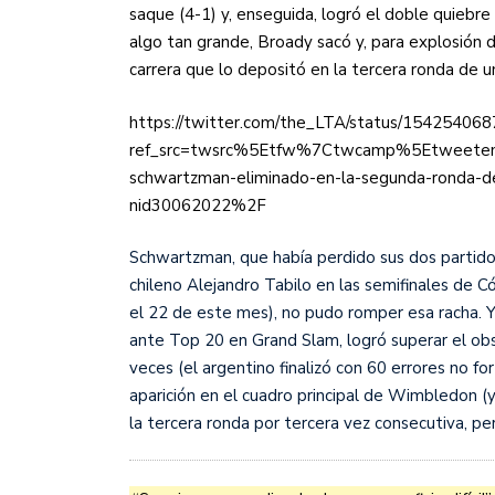
saque (4-1) y, enseguida, logró el doble quiebre 
algo tan grande, Broady sacó y, para explosión de
carrera que lo depositó en la tercera ronda de 
https://twitter.com/the_LTA/status/1542540
ref_src=twsrc%5Etfw%7Ctwcamp%5Etweete
schwartzman-eliminado-en-la-segunda-ronda-de
nid30062022%2F
Schwartzman, que había perdido sus dos partidos
chileno Alejandro Tabilo en las semifinales de C
el 22 de este mes), no pudo romper esa racha. Y
ante Top 20 en Grand Slam, logró superar el o
veces (el argentino finalizó con 60 errores no f
aparición en el cuadro principal de Wimbledon (y
la tercera ronda por tercera vez consecutiva, per