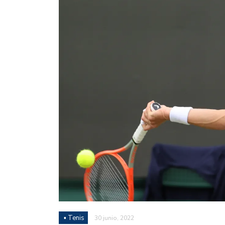
Juan Fernando Quintero 
en la historia grande del
Nicolás Otamendi regres
de Vélez a la pasión por
Boca ganó con lo justo a
diferencia y un juego q
El Nacional de Clubes A
Simonet
Lista de la selección f
2026
Lista de la selección m
FIH 2026
Las Panteras debutaron 
▪ Tenis
30 junio, 2022