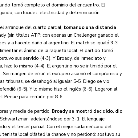
mundo tomó completo el dominio del encuentro. El
gundo, con lucidez, electricidad y determinación.
el arranque del cuarto parcial,
tomando una distancia
dy (sin títulos ATP; con apenas un Challenger ganado el
es y a hacerle daño al argentino. El match se igualó 3-3
alimentar el ánimo de la raqueta local. El partido tomó
tuvo sus servicio (4-3). Y Broady, de inmediato y
, hizo lo mismo (4-4). El argentino no se intimidó por el
). Sin margen de error, el europeo asumió el compromiso y,
s tribunas, se desahogó al igualar 5-5. Diego se vio
endió (6-5). Y lo mismo hizo el inglés (6-6). Legaron al
l Peque para cerrarlo por 8-6.
horas y media de partido,
Broady se mostró decidido, dio
 Schwartzman, adelantándose por 3-1. El lenguaje
do y el tercer parcial. Con el mejor sudamericano del
l tenista local olfateó la chance y no perdonó: sostuvo su