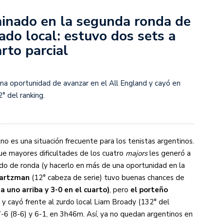
inado en la segunda ronda de
s diez cosas que tenés que saber
do local: estuvo dos sets a
rto parcial
a oportunidad de avanzar en el All England y cayó en
° del ranking.
no es una situación frecuente para los tenistas argentinos.
que mayores dificultades de los cuatro
majors
les generó a
ando de ronda (y hacerlo en más de una oportunidad en la
artzman
(12° cabeza de serie) tuvo buenas chances de
a uno arriba y 3-0 en el cuarto)
, pero
el porteño
y cayó frente al zurdo local Liam Broady (132° del
 7-6 (8-6) y 6-1, en 3h46m. Así, ya no quedan argentinos en