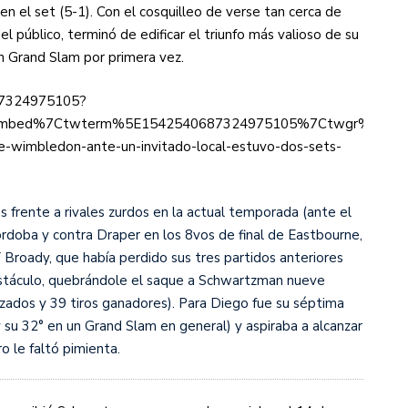
en el set (5-1). Con el cosquilleo de verse tan cerca de
l público, terminó de edificar el triunfo más valioso de su
un Grand Slam por primera vez.
687324975105?
mbed%7Ctwterm%5E1542540687324975105%7Ctwgr%5E%7Ctw
-wimbledon-ante-un-invitado-local-estuvo-dos-sets-
 frente a rivales zurdos en la actual temporada (ante el
órdoba y contra Draper en los 8vos de final de Eastbourne,
 Broady, que había perdido sus tres partidos anteriores
bstáculo, quebrándole el saque a Schwartzman nueve
orzados y 39 tiros ganadores). Para Diego fue su séptima
 su 32° en un Grand Slam en general) y aspiraba a alcanzar
o le faltó pimienta.