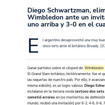
Sudamericana
Diego Schwartzman, elim
Empieza el Clausura: la
Wimbledon ante un invita
uno arriba y 3-0 en el cua
E
l argentino desaprovechó una muy buen
cinco sets ante el británico Broady, 132
Ganar partidos sobre el césped de
Wimbledon
El Grand Slam británico, históricamente, fue el 
las raquetas de nuestro país. Por ello, ir avanz
misma edición), es un logro valioso.
Diego Schw
instalarse en la tercera ronda
(estuvo dos sets 
cometió errores
en los momentos de definición 
mundo; recibió una invitación) por 6-2, 4-6, 0-6,