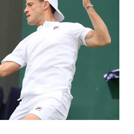
rescindió su contrato con River: “Quedará para siempre
 club”
a al fútbol argentino después de 16 años: del orgullo
 River
nte O’Higgins gracias a la jerarquía de Paredes: una
ue no dan paz para ir a Rancagua
 llega a Córdoba con el histórico regreso de Diego
emenina de Argentina para la Copa Mundial de Hockey FIH
asculina de Argentina para la Copa Mundial de Hockey
con una gran victoria ante Ecuador en la Copa