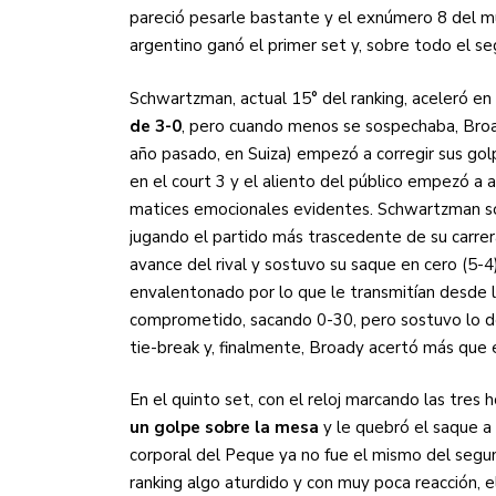
pareció pesarle bastante y el exnúmero 8 del 
argentino ganó el primer set y, sobre todo el se
Schwartzman, actual 15° del ranking, aceleró en 
de 3-0
, pero cuando menos se sospechaba, Broa
año pasado, en Suiza) empezó a corregir sus golp
en el court 3 y el aliento del público empezó a 
matices emocionales evidentes. Schwartzman sos
jugando el partido más trascedente de su carrera
avance del rival y sostuvo su saque en cero (5-4
envalentonado por lo que le transmitían desde la
comprometido, sacando 0-30, pero sostuvo lo def
tie-break y, finalmente, Broady acertó más que e
En el quinto set, con el reloj marcando las tres 
un golpe sobre la mesa
y le quebró el saque a
corporal del Peque ya no fue el mismo del segun
ranking algo aturdido y con muy poca reacción, e