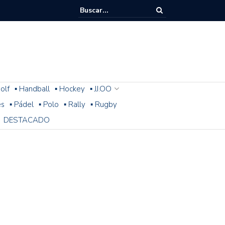
olf
▪ Handball
▪ Hockey
▪ JJ.OO
es
▪ Pádel
▪ Polo
▪ Rally
▪ Rugby
DESTACADO