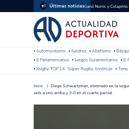
Últimas noticias
Ganó Norris y Colapinto
1
El penal de Barracas Cen
Monumental
Se jugó una nueva fecha
▪ Automovilismo
▪ Ajedrez
▪ Atletismo
▪ Básqu
▪ JJ Panamericanos
▪ Juegos Suramericanos
▪ JJ
Arrancó el Torneo Claus
▪ Rugby TOP 14
Súper Rugby Américas
▪ Tenis
Franco Colapinto giró si
Gran Premio de Hungría
Inicio
/
Diego Schwartzman, eliminado en la segun
sets a uno arriba y 3-0 en el cuarto parcial
F1: tras las sanciones y
Racing le ganó a Gimnasi
omitió un penal de Sosa