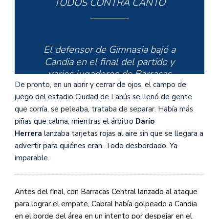
TODOS CONTRA CANTO
El defensor de Gimnasia bajó a
Candia en el final del partido y
varios jugadores de Barracas
Central fueron en busca de
De pronto, en un abrir y cerrar de ojos, el campo de
venganza. ¡NADIE PUDO
juego del estadio Ciudad de Lanús se llenó de gente
BAJARLO!
que corría, se peleaba, trataba de separar. Había más
pic.twitter.com/45gnTadsAZ
piñas que calma, mientras el árbitro
Darío
Herrera
lanzaba tarjetas rojas al aire sin que se llegara a
advertir para quiénes eran. Todo desbordado. Ya
imparable.
— TyC Sports (@TyCSports)
August 22, 2024
Antes del final, con Barracas Central lanzado al ataque
para lograr el empate, Cabral había golpeado a Candia
en el borde del área en un intento por despejar en el