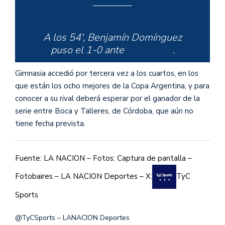
A los 54', Benjamín Domínguez
puso el 1-0 ante
#Barracas
.
#CopaArgentinaEnTyCSports
Gimnasia accedió por tercera vez a los cuartos, en los
pic.twitter.com/d6xbWbIRXk
que están los ocho mejores de la Copa Argentina, y para
conocer a su rival deberá esperar por el ganador de la
serie entre Boca y Talleres, de Córdoba, que aún no
— TyC Sports (@TyCSports)
tiene fecha prevista.
August 22, 2024
Fuente: LA NACION – Fotos: Captura de pantalla –
Fotobaires – LA NACION Deportes – X:
TyC
Sports
@TyCSports – LANACION Deportes