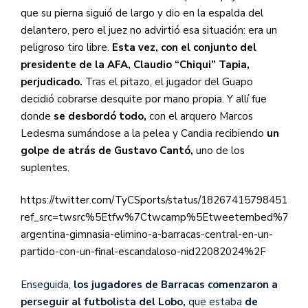
que su pierna siguió de largo y dio en la espalda del
delantero, pero el juez no advirtió esa situación: era un
peligroso tiro libre.
Esta vez, con el conjunto del
presidente de la AFA, Claudio “Chiqui” Tapia,
perjudicado.
Tras el pitazo, el jugador del Guapo
decidió cobrarse desquite por mano propia. Y allí fue
donde
se desbordó todo,
con el arquero Marcos
Ledesma sumándose a la pelea y Candia recibiendo
un
golpe de atrás de Gustavo Cantó,
uno de los
suplentes.
https://twitter.com/TyCSports/status/18267415798451573
ref_src=twsrc%5Etfw%7Ctwcamp%5Etweetembed%7Ctwt
argentina-gimnasia-elimino-a-barracas-central-en-un-
partido-con-un-final-escandaloso-nid22082024%2F
Enseguida,
los jugadores de Barracas comenzaron a
perseguir al futbolista del Lobo,
que estaba
de