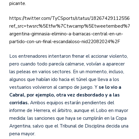
picante.
https://twitter.com/TyCSports/status/18267429112556751
ref_src=twsrc%5Etfw%7Ctwcamp%5Etweetembed%7Ctwt
argentina-gimnasia-elimino-a-barracas-central-en-un-
partido-con-un-final-escandaloso-nid22082024%2F
Los entrenadores intentaron frenar el accionar violento,
pero cuando todo parecía calmarse, volvían a aparecer
las peleas en varios sectores. En un momento, incluso,
algunos que habían ido hacia el túnel que lleva a los
vestuarios volvieron al campo de juego. Y
se lo vio a
Cabral, por ejemplo, otra vez desbordado y a las
corridas.
Ambos equipos estarán pendientes del
informe de Herrera, el árbitro, aunque el Lobo en mayor
medida: las sanciones que haya se cumplirán en la Copa
Argentina, salvo que el Tribunal de Disciplina decida una
pena mayor.