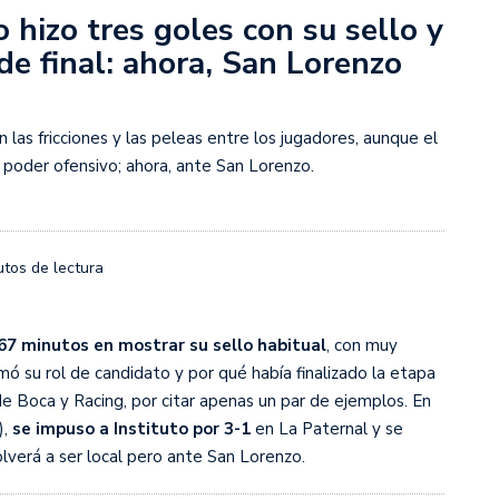
rescindió su contrato con River: “Quedará para siempre
o hizo tres goles con su sello y
 club”
 de final: ahora, San Lorenzo
a al fútbol argentino después de 16 años: del orgullo
 River
 las fricciones y las peleas entre los jugadores, aunque el
nte O’Higgins gracias a la jerarquía de Paredes: una
 poder ofensivo; ahora, ante San Lorenzo.
ue no dan paz para ir a Rancagua
 llega a Córdoba con el histórico regreso de Diego
utos de lectura
emenina de Argentina para la Copa Mundial de Hockey FIH
67 minutos en mostrar su sello habitual
, con muy
mó su rol de candidato y por qué había finalizado la etapa
e Boca y Racing, por citar apenas un par de ejemplos. En
asculina de Argentina para la Copa Mundial de Hockey
),
se impuso a Instituto por 3-1
en La Paternal y se
volverá a ser local pero ante San Lorenzo.
con una gran victoria ante Ecuador en la Copa