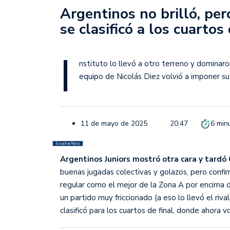
Juan Fernando Quintero 
Argentinos no brilló, per
en la historia grande del
se clasificó a los cuartos
Nicolás Otamendi regres
de Vélez a la pasión por
I
nstituto lo llevó a otro terreno y dominaron
Boca ganó con lo justo a
equipo de Nicolás Diez volvió a imponer su
diferencia y un juego q
El Nacional de Clubes A
11 de mayo de 2025
20:47
6
min
Simonet
Escuchar Nota
Lista de la selección f
Argentinos Juniors mostró otra cara y tardó 
2026
buenas jugadas colectivas y golazos, pero confir
regular como el mejor de la Zona A por encima d
Lista de la selección m
un partido muy friccionado (a eso lo llevó el rival
FIH 2026
clasificó para los cuartos de final, donde ahora 
Las Panteras debutaron 