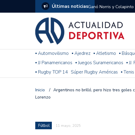
Últimas noticias
Ganó Norris y Colapinto
1
El penal de Barracas Cen
Monumental
Se jugó una nueva fecha
▪ Automovilismo
▪ Ajedrez
▪ Atletismo
▪ Básqu
▪ JJ Panamericanos
▪ Juegos Suramericanos
▪ JJ
Arrancó el Torneo Claus
▪ Rugby TOP 14
Súper Rugby Américas
▪ Tenis
Franco Colapinto giró si
Gran Premio de Hungría
Inicio
/
Argentinos no brilló, pero hizo tres goles c
Lorenzo
F1: tras las sanciones y
Racing le ganó a Gimnasi
omitió un penal de Sosa
Fútbol
11 mayo, 2025