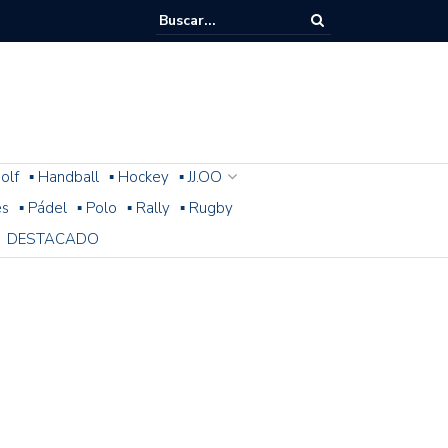
olf
▪ Handball
▪ Hockey
▪ JJ.OO
es
▪ Pádel
▪ Polo
▪ Rally
▪ Rugby
DESTACADO