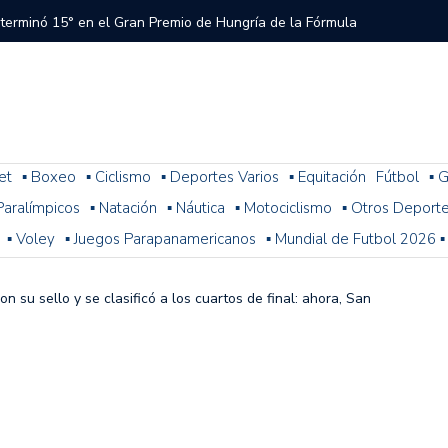
 terminó 15° en el Gran Premio de Hungría de la Fórmula
tral a River que el árbitro y el VAR no cobraron en el
 del Torneo del Interior Copa Zurich
et
▪ Boxeo
▪ Ciclismo
▪ Deportes Varios
▪ Equitación
Fútbol
▪ G
. Paralímpicos
▪ Natación
▪ Náutica
▪ Motociclismo
▪ Otros Deport
ura: resultados, posiciones y cómo sigue la fecha 1
▪ Voley
▪ Juegos Parapanamericanos
▪ Mundial de Futbol 2026 ▪
n problemas y terminó 14° la última práctica para el
 de Fórmula 1
on su sello y se clasificó a los cuartos de final: ahora, San
 con Colapinto en el P13, así se largará el GP de Hungría
a 2-1 con Miljevic como figura, pero el árbitro Ramírez