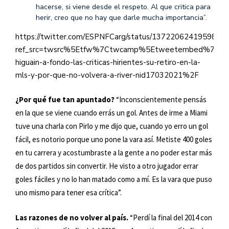
hacerse, si viene desde el respeto. Al que critica para
herir, creo que no hay que darle mucha importancia”.
https://twitter.com/ESPNFCarg/status/1372206241959833
ref_src=twsrc%5Etfw%7Ctwcamp%5Etweetembed%7Ctwt
higuain-a-fondo-las-criticas-hirientes-su-retiro-en-la-
mls-y-por-que-no-volvera-a-river-nid17032021%2F
¿Por qué fue tan apuntado?
“Inconscientemente pensás
en la que se viene cuando errás un gol. Antes de irme a Miami
tuve una charla con Pirlo y me dijo que, cuando yo erro un gol
fácil, es notorio porque uno pone la vara así. Metiste 400 goles
en tu carrera y acostumbraste a la gente a no poder estar más
de dos partidos sin convertir. He visto a otro jugador errar
goles fáciles y no lo han matado como a mí. Es la vara que puso
uno mismo para tener esa crítica”.
Las razones de no volver al país.
“Perdí la final del 2014 con