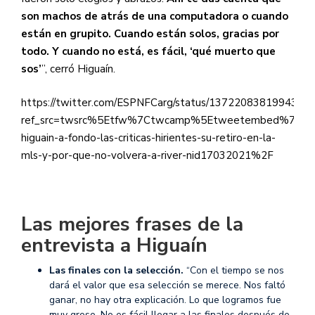
son machos de atrás de una computadora o cuando
están en grupito. Cuando están solos, gracias por
todo. Y cuando no está, es fácil, ‘qué muerto que
sos’
”, cerró Higuaín.
https://twitter.com/ESPNFCarg/status/1372208381994369
ref_src=twsrc%5Etfw%7Ctwcamp%5Etweetembed%7Ctwt
higuain-a-fondo-las-criticas-hirientes-su-retiro-en-la-
mls-y-por-que-no-volvera-a-river-nid17032021%2F
Las mejores frases de la
entrevista a Higuaín
Las finales con la selección.
“Con el tiempo se nos
dará el valor que esa selección se merece. Nos faltó
ganar, no hay otra explicación. Lo que logramos fue
muy groso. No es fácil llegar a las finales después de