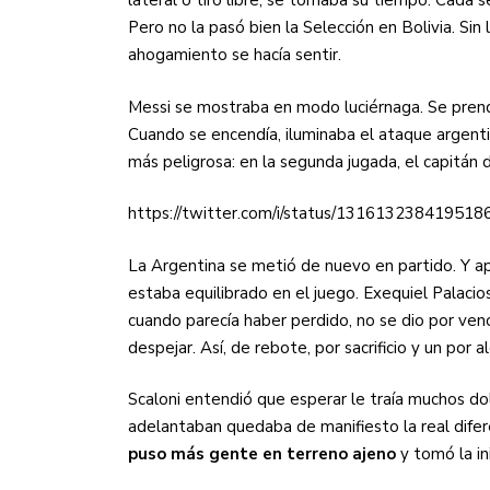
lateral o tiro libre, se tomaba su tiempo. Cada s
Pero no la pasó bien la Selección en Bolivia. Sin 
ahogamiento se hacía sentir.
Messi se mostraba en modo luciérnaga. Se prendía
Cuando se encendía, iluminaba el ataque argentin
más peligrosa: en la segunda jugada, el capitán 
https://twitter.com/i/status/131613238419518
La Argentina se metió de nuevo en partido. Y apa
estaba equilibrado en el juego. Exequiel Palacios
cuando parecía haber perdido, no se dio por venc
despejar. Así, de rebote, por sacrificio y un por
Scaloni entendió que esperar le traía muchos d
adelantaban quedaba de manifiesto la real difere
puso más gente en terreno ajeno
y tomó la in