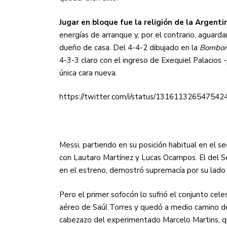
Jugar en bloque fue la religión de la Argenti
energías de arranque y, por el contrario, aguarda
dueño de casa. Del 4-4-2 dibujado en la
Bombon
4-3-3 claro con el ingreso de Exequiel Palacios
única cara nueva.
https://twitter.com/i/status/131611326547542
Messi, partiendo en su posición habitual en el s
con Lautaro Martínez y Lucas Ocampos. El del Sev
en el estreno, demostró supremacía por su lad
Pero el primer sofocón lo sufrió el conjunto cel
aéreo de Saúl Torres y quedó a medio camino deja
cabezazo del experimentado Marcelo Martins, qu