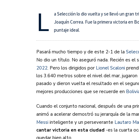
Sudamericana
L
a Selección lo dio vuelta y se llevó un gran 
Empieza el Clausura: la
Joaquín Correa. Fue la primera victoria en B
puntaje ideal.
Pasará mucho tiempo y de este 2-1 de la
Selec
No dio un título. No aseguró nada. Recién es e
2022
. Pero los dirigidos por
Lionel Scaloni
prend
los 3.640 metros sobre el nivel del mar, jugaron
pasado y dieron vuelta el resultado en el segun
mejores producciones que se recuerde en
Bolivi
Cuando el conjunto nacional, después de una prim
animó a acelerar demostró su jerarquía de la m
Messi
inteligente y un perseverante
Lautaro Ma
cantar victoria en esta ciudad
-es la cuarta oc
quedar bien alto.