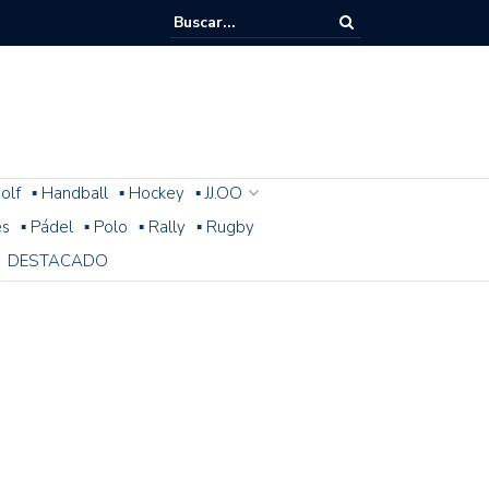
olf
▪ Handball
▪ Hockey
▪ JJ.OO
es
▪ Pádel
▪ Polo
▪ Rally
▪ Rugby
DESTACADO