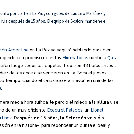
triunfo por 2 a 1 en La Paz, con goles de Lautaro Martínez y
s diez cosas que tenés que saber
olivia después de 15 años. El equipo de Scaloni mantiene el
ción Argentina
en La Paz se seguirá hablando para bien.
l segundo compromiso de estas
Eliminatorias
rumbo a
Qatar
ieron fuego todos los papeles: treparon 48 horas antes a
 diez de los once que vencieron en La Boca el jueves
do tiempo, cuando el cansancio era mayor, en una de las
a
.
era media hora sufrida, le perdió el miedo a la altura y se
ano de un muy eficiente
Exequiel Palacios
, un
Lionel
rtínez
.
Después de 15 años, la Selección volvió a
asión en la historia- para redondear un puntaje ideal y