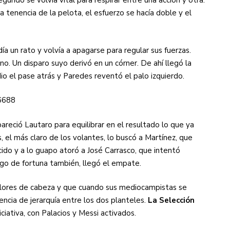
egundo se volvía vital para respirar entre una acción y otra.
la tenencia de la pelota, el esfuerzo se hacía doble y el
 un rato y volvía a apagarse para regular sus fuerzas.
o. Un disparo suyo derivó en un córner. De ahí llegó la
dio el pase atrás y Paredes reventó el palo izquierdo.
6688
reció Lautaro para equilibrar en el resultado lo que ya
, el más claro de los volantes, lo buscó a Martínez, que
ido y a lo guapo atoró a José Carrasco, que intentó
 algo de fortuna también, llegó el empate.
olores de cabeza y que cuando sus mediocampistas se
ncia de jerarquía entre los dos planteles.
La Selección
iciativa, con Palacios y Messi activados.