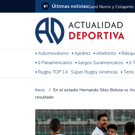
Últimas noticias
Ganó Norris y Colapinto
1
El penal de Barracas Cen
Monumental
Se jugó una nueva fecha
▪ Automovilismo
▪ Ajedrez
▪ Atletismo
▪ Básqu
▪ JJ Panamericanos
▪ Juegos Suramericanos
▪ JJ
Arrancó el Torneo Claus
▪ Rugby TOP 14
Súper Rugby Américas
▪ Tenis
Franco Colapinto giró si
Gran Premio de Hungría
Inicio
/
En el estadio Hernando Siles Bolivia vs Ar
resultado
F1: tras las sanciones y
Racing le ganó a Gimnasi
omitió un penal de Sosa