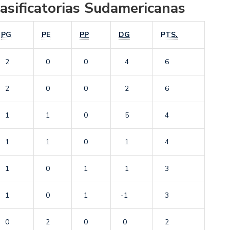
asificatorias Sudamericanas
PG
PE
PP
DG
PTS.
2
0
0
4
6
2
0
0
2
6
1
1
0
5
4
1
1
0
1
4
1
0
1
1
3
1
0
1
-1
3
0
2
0
0
2