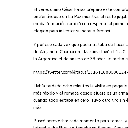
El venezolano César Farías preparó este compro
entrenándose en La Paz mientras el resto jugaba
media formación cambió con respecto al primer 
elegido para intentar vulnerar a Armani.
Y por eso cada vez que podía trataba de hacer
l
de Alejandro Chumacero, Martins clavó el 1 a 0 
la Argentina el delantero de 33 años: le metió c
https://twitter.com/i/status/131611888080124
Había tardado ocho minutos la visita en pegarle a
más rápido y el remate desde afuera es un arma
cuando todo estaba en cero. Tuvo otro tiro sin 
más.
Buscó aprovechar cada momento para tomar -y re