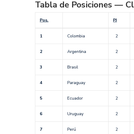
Tabla de Posiciones — Cl
Pos.
PJ
1
Colombia
2
2
Argentina
2
3
Brasil
2
4
Paraguay
2
5
Ecuador
2
6
Uruguay
2
7
Perú
2