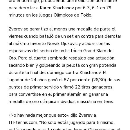
oro el domingo, produciendo una exhibición dominante
para derrotar a Karen Khachanov por 6-3, 6-1 en 79
minutos en los Juegos Olímpicos de Tokio.
Zverev se garantizó al menos una medalla de plata el
viernes cuando batalló de un set en contra para derrotar
al máximo favorito Novak Djokovic y acabar con las
esperanzas del serbio de un histórico Grand Slam de
Oro. Pero el cuarto sembrado respaldó esa actuación
sacando bien y golpeando la pelota con gran potencia
durante la final del domingo contra Khachanov. El
jugador de 24 años ganó el 87 por ciento (26/30) de sus
puntos de primer servicio y firmó 22 tiros ganadores
para convertirse en el primer alemán en ganar una
medalla de oro olímpica individual masculina en tenis.
«No hay nada mejor que esto», dijo Zverev a
ITFtennis.com. “No solo estás jugando para ti mismo,
estás jugando para tu país, y los Juegos Olímpicos son el