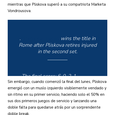
mientras que Pliskova superó a su compatriota Marketa
Vondrousova.
.
@Simona_Halep
wins the title in
Rome after Pliskova retires injured
in the second set.
The final score: 6-0, 2-1.
#IBI20
Sin embargo, cuando comenzó la final del lunes, Pliskova
pic.twitter.com/oicosbouyO
emergió con un muslo izquierdo visiblemente vendado y
sin ritmo en su primer servicio, haciendo solo el 50% en
sus dos primeros juegos de servicio y lanzando una
— wta (@WTA)
September 21,
doble falta para quedarse atrás por un sorprendente
2020
doble break.