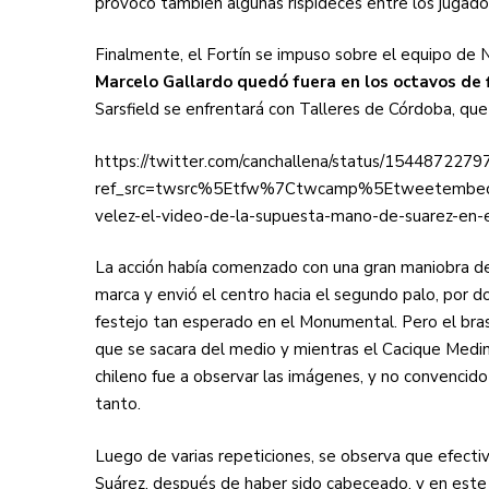
provocó también algunas rispideces entre los jugad
Sudamericana
Finalmente, el Fortín se impuso sobre el equipo de 
Empieza el Clausura: la
Marcelo Gallardo quedó fuera en los octavos de f
Sarsfield se enfrentará con Talleres de Córdoba, que
https://twitter.com/canchallena/status/15448722
ref_src=twsrc%5Etfw%7Ctwcamp%5Etweetembe
velez-el-video-de-la-supuesta-mano-de-suarez-en
La acción había comenzado con una gran maniobra de 
marca y envió el centro hacia el segundo palo, por d
festejo tan esperado en el Monumental. Pero el bras
que se sacara del medio y mientras el Cacique Medina
chileno fue a observar las imágenes, y no convencido
tanto.
Luego de varias repeticiones, se observa que efectiv
Suárez, después de haber sido cabeceado, y en este 