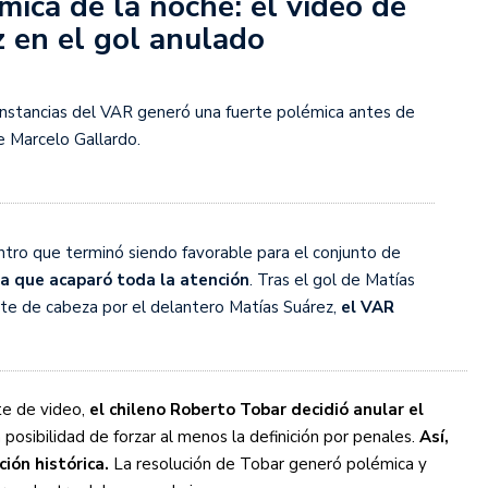
mica de la noche: el video de
rescindió su contrato con River: “Quedará para siempre
 en el gol anulado
 club”
a al fútbol argentino después de 16 años: del orgullo
 River
 instancias del VAR generó una fuerte polémica antes de
e Marcelo Gallardo.
nte O’Higgins gracias a la jerarquía de Paredes: una
ue no dan paz para ir a Rancagua
 llega a Córdoba con el histórico regreso de Diego
tro que terminó siendo favorable para el conjunto de
ada que acaparó toda la atención
. Tras el gol de Matías
nte de cabeza por el delantero Matías Suárez,
el VAR
emenina de Argentina para la Copa Mundial de Hockey FIH
asculina de Argentina para la Copa Mundial de Hockey
te de video,
el chileno Roberto Tobar decidió anular el
 posibilidad de forzar al menos la definición por penales.
Así,
ción histórica.
La resolución de Tobar generó polémica y
con una gran victoria ante Ecuador en la Copa