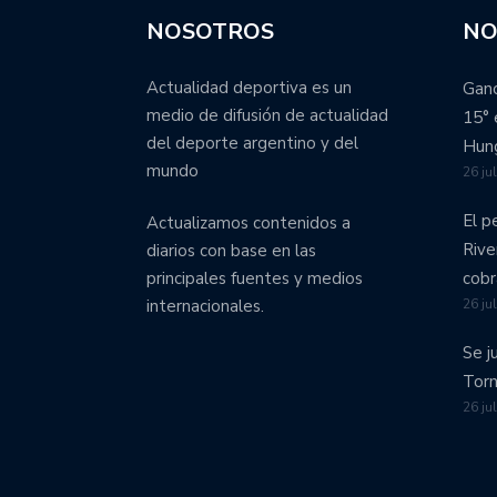
NOSOTROS
NO
Actualidad deportiva es un
Ganó
medio de difusión de actualidad
15° 
del deporte argentino y del
Hung
mundo
26 ju
El p
Actualizamos contenidos a
Rive
diarios con base en las
cobr
principales fuentes y medios
26 ju
internacionales.
Se j
Torn
26 ju