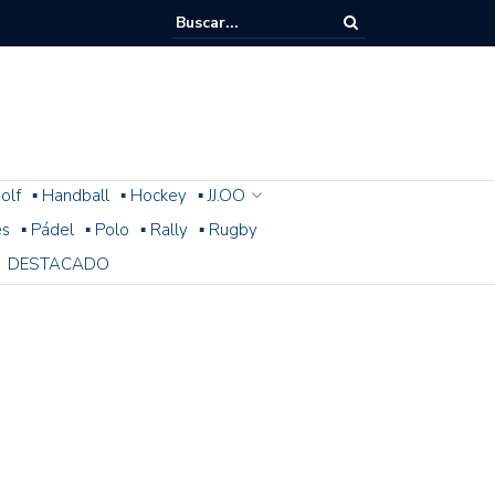
olf
▪ Handball
▪ Hockey
▪ JJ.OO
es
▪ Pádel
▪ Polo
▪ Rally
▪ Rugby
DESTACADO