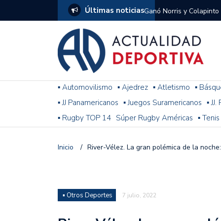
Últimas noticias
Ganó Norris y Colapinto
1
El penal de Barracas Cen
Monumental
Se jugó una nueva fecha
▪ Automovilismo
▪ Ajedrez
▪ Atletismo
▪ Básqu
▪ JJ Panamericanos
▪ Juegos Suramericanos
▪ JJ
Arrancó el Torneo Claus
▪ Rugby TOP 14
Súper Rugby Américas
▪ Tenis
Franco Colapinto giró si
Gran Premio de Hungría
Inicio
/
River-Vélez. La gran polémica de la noche
F1: tras las sanciones y
Racing le ganó a Gimnasi
▪ Otros Deportes
7 julio, 2022
omitió un penal de Sosa