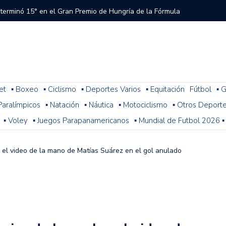
 terminó 15° en el Gran Premio de Hungría de la Fórmula
tral a River que el árbitro y el VAR no cobraron en el
 del Torneo del Interior Copa Zurich
et
▪ Boxeo
▪ Ciclismo
▪ Deportes Varios
▪ Equitación
Fútbol
▪ G
. Paralímpicos
▪ Natación
▪ Náutica
▪ Motociclismo
▪ Otros Deport
ura: resultados, posiciones y cómo sigue la fecha 1
▪ Voley
▪ Juegos Parapanamericanos
▪ Mundial de Futbol 2026 ▪
n problemas y terminó 14° la última práctica para el
 de Fórmula 1
: el video de la mano de Matías Suárez en el gol anulado
 con Colapinto en el P13, así se largará el GP de Hungría
a 2-1 con Miljevic como figura, pero el árbitro Ramírez