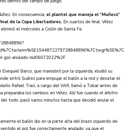
ores dentro del campo de juego.
Núñez. En consecuencia,
el plantel que maneja el “Muñeco”
s diez cosas que tenés que saber
inal de la Copa Libertadores.
En cuartos de final, Vélez
 eliminó el miércoles a Colón de Santa Fe.
79728848896?
d%7Ctwterm%5E1544872279728848896%7Ctwgr%5E%7Ctwcon%
-el-gol-anulado-nid06072022%2F
Esequiel Barco, que maniobró por la izquierda, eludió su
onde entró Suárez para empujar el balón a la red y desatar el
ileño Rafael Traci, a cargo del VAR, llamó a Tobar antes de
 preparaba los cambios en Vélez. Allí fue cuando el árbitro
 del todo, pasó varios minutos hasta que decidió anular el
amente el balón dio en la parte alta del brazo izquierdo de
sentido el gol fue correctamente anulado, ya que el