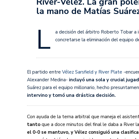
River-Vélez. La gran polé
Juan Fernando Quintero 
la mano de Matías Suárez
en la historia grande del
Nicolás Otamendi regres
L
de Vélez a la pasión por
a decisión del árbitro Roberto Tobar a
concretarse la eliminación del equipo d
Boca ganó con lo justo a
diferencia y un juego q
El Nacional de Clubes A
El partido entre
Vélez Sarsfield y River Plate
-encuen
Simonet
Alexander Medina-
incluyó una sola y crucial jug
Suárez para el equipo millonario, hecho presuntame
Lista de la selección f
intervino y tomó una drástica decisión.
2026
Lista de la selección m
Con ayuda de la terna arbitral que maneja el asisten
FIH 2026
tanto
que a doce minutos del final le daba a River la
el 0-0 se mantuvo, y Vélez consiguió una clasifica
Las Panteras debutaron 