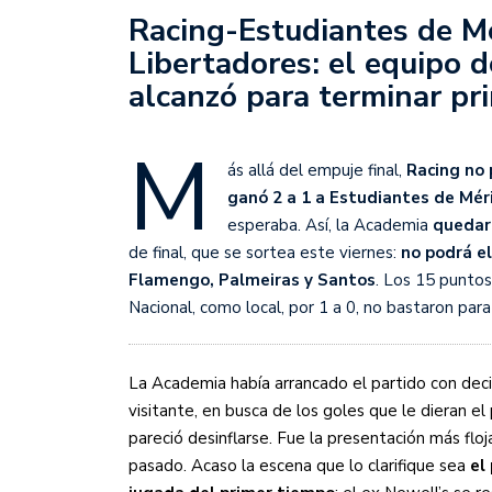
Sudamericana
Racing-Estudiantes de Mé
Libertadores: el equipo 
Empieza el Clausura: la
alcanzó para terminar pr
M
ás allá del empuje final,
Racing no 
ganó 2 a 1 a Estudiantes de Mér
esperaba. Así, la Academia
quedar
de final, que se sortea este viernes:
no podrá el
Flamengo, Palmeiras y Santos
. Los 15 punto
Nacional, como local, por 1 a 0, no bastaron para
La Academia había arrancado el partido con dec
visitante, en busca de los goles que le dieran el
pareció desinflarse. Fue la presentación más floj
pasado. Acaso la escena que lo clarifique sea
el