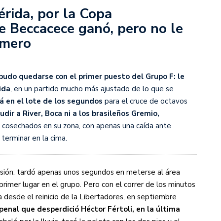
rida, por la Copa
de Beccacece ganó, pero no le
s diez cosas que tenés que saber
imero
pudo quedarse con el primer puesto del Grupo F: le
ida
, en un partido mucho más ajustado de lo que se
á en el lote de los segundos
para el cruce de octavos
udir a River, Boca ni a los brasileños Gremio,
s cosechados en su zona, con apenas una caída ante
 terminar en la cima.
isión: tardó apenas unos segundos en meterse al área
 primer lugar en el grupo. Pero con el correr de los minutos
a desde el reinicio de la Libertadores, en septiembre
 penal que desperdició Héctor Fértoli, en la última