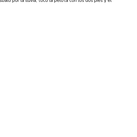
sbaló por la lluvia, tocó la pelota con los dos pies y el