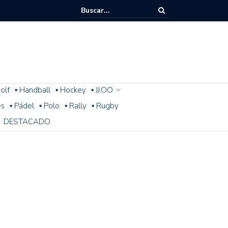
olf
▪ Handball
▪ Hockey
▪ JJ.OO
es
▪ Pádel
▪ Polo
▪ Rally
▪ Rugby
DESTACADO