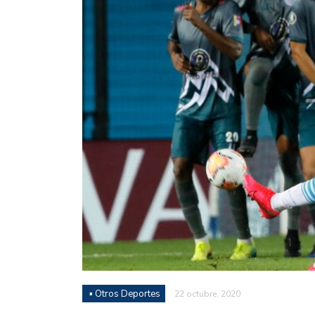
Juan Fernando Quintero 
en la historia grande del
Nicolás Otamendi regres
de Vélez a la pasión por
Boca ganó con lo justo a
diferencia y un juego q
El Nacional de Clubes A
Simonet
Lista de la selección f
2026
Lista de la selección m
FIH 2026
▪ Otros Deportes
22 octubre, 2020
Las Panteras debutaron 