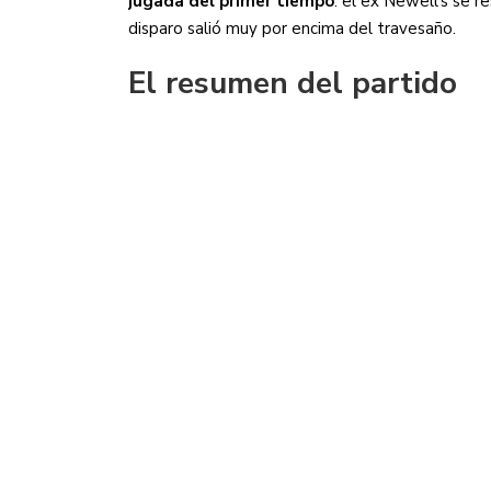
jugada del primer tiempo
: el ex Newell’s se re
disparo salió muy por encima del travesaño.
El resumen del partido