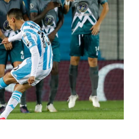
rescindió su contrato con River: “Quedará para siempre
 club”
a al fútbol argentino después de 16 años: del orgullo
 River
nte O’Higgins gracias a la jerarquía de Paredes: una
ue no dan paz para ir a Rancagua
 llega a Córdoba con el histórico regreso de Diego
emenina de Argentina para la Copa Mundial de Hockey FIH
asculina de Argentina para la Copa Mundial de Hockey
con una gran victoria ante Ecuador en la Copa