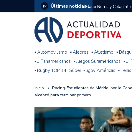
Últimas noticias
Ganó Norris y Colapinto
1
El penal de Barracas Cen
Monumental
Se jugó una nueva fecha
▪ Automovilismo
▪ Ajedrez
▪ Atletismo
▪ Básqu
▪ JJ Panamericanos
▪ Juegos Suramericanos
▪ JJ
Arrancó el Torneo Claus
▪ Rugby TOP 14
Súper Rugby Américas
▪ Tenis
Franco Colapinto giró si
Gran Premio de Hungría
Inicio
/
Racing-Estudiantes de Mérida, por la Copa
alcanzó para terminar primero
F1: tras las sanciones y
Racing le ganó a Gimnasi
omitió un penal de Sosa