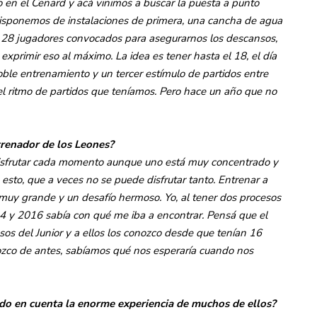
o en el Cenard y acá vinimos a buscar la puesta a punto
o disponemos de instalaciones de primera, una cancha de agua
s 28 jugadores convocados para asegurarnos los descansos,
exprimir eso al máximo. La idea es tener hasta el 18, el día
ble entrenamiento y un tercer estímulo de partidos entre
 el ritmo de partidos que teníamos. Pero hace un año que no
trenador de los Leones?
 disfrutar cada momento aunque uno está muy concentrado y
sto, que a veces no se puede disfrutar tanto. Entrenar a
muy grande y un desafío hermoso. Yo, al tener dos procesos
4 y 2016 sabía con qué me iba a encontrar. Pensá que el
sos del Junior y a ellos los conozco desde que tenían 16
zco de antes, sabíamos qué nos esperaría cuando nos
ndo en cuenta la enorme experiencia de muchos de ellos?