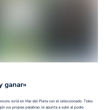
rescindió su contrato con River: “Quedará para siempre
 club”
a al fútbol argentino después de 16 años: del orgullo
 River
nte O’Higgins gracias a la jerarquía de Paredes: una
ue no dan paz para ir a Rancagua
 llega a Córdoba con el histórico regreso de Diego
emenina de Argentina para la Copa Mundial de Hockey FIH
y ganar»
asculina de Argentina para la Copa Mundial de Hockey
nconi, está en Mar del Plata con el seleccionado. Tokio
con una gran victoria ante Ecuador en la Copa
gún sus propias palabras, le apunta a subir al podio