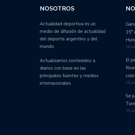
NOSOTROS
NO
Actualidad deportiva es un
Ganó
medio de difusión de actualidad
15° 
del deporte argentino y del
Hung
mundo
26 ju
El p
Actualizamos contenidos a
Rive
diarios con base en las
cobr
principales fuentes y medios
26 ju
internacionales.
Se j
Torn
26 ju