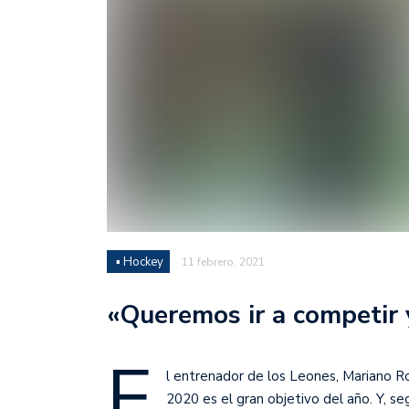
Juan Fernando Quintero 
en la historia grande del
Nicolás Otamendi regres
de Vélez a la pasión por
Boca ganó con lo justo a
diferencia y un juego q
El Nacional de Clubes A
Simonet
▪ Hockey
11 febrero, 2021
Lista de la selección f
2026
«Queremos ir a competir 
Lista de la selección m
FIH 2026
E
l entrenador de los Leones, Mariano Ro
Las Panteras debutaron 
2020 es el gran objetivo del año. Y, se