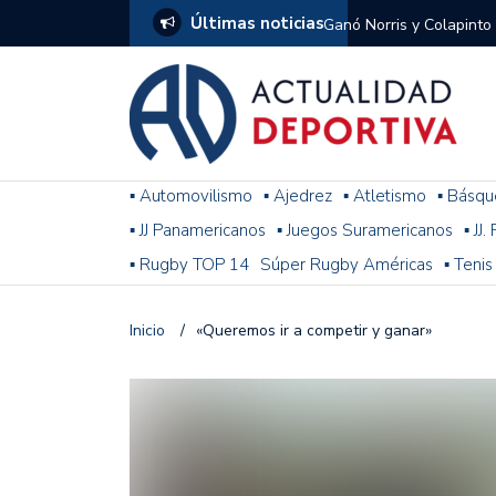
Últimas noticias
Ganó Norris y Colapinto
1
El penal de Barracas Cen
Monumental
Se jugó una nueva fecha
▪ Automovilismo
▪ Ajedrez
▪ Atletismo
▪ Básqu
▪ JJ Panamericanos
▪ Juegos Suramericanos
▪ JJ
Arrancó el Torneo Claus
▪ Rugby TOP 14
Súper Rugby Américas
▪ Tenis
Franco Colapinto giró si
Gran Premio de Hungría
Inicio
/
«Queremos ir a competir y ganar»
F1: tras las sanciones y
Racing le ganó a Gimnasi
omitió un penal de Sosa