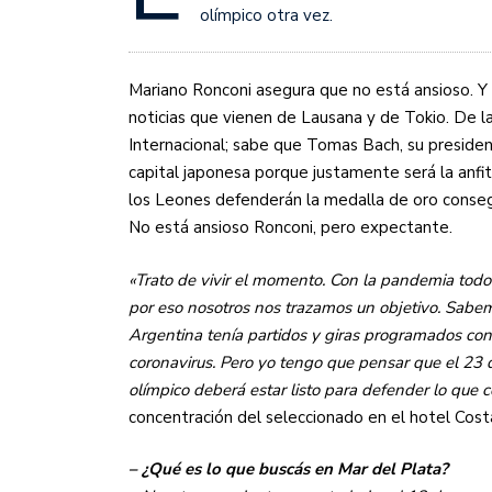
Sudamericana
olímpico otra vez.
Empieza el Clausura: la
Mariano Ronconi asegura que no está ansioso. Y 
noticias que vienen de Lausana y de Tokio. De l
Internacional; sabe que Tomas Bach, su president
capital japonesa porque justamente será la anfi
los Leones defenderán la medalla de oro consegu
No está ansioso Ronconi, pero expectante.
«Trato de vivir el momento. Con la pandemia tod
por eso nosotros nos trazamos un objetivo. Sabe
Argentina tenía partidos y giras programados con
coronavirus. Pero yo tengo que pensar que el 23
olímpico deberá estar listo para defender lo que c
concentración del seleccionado en el hotel Cost
– ¿Qué es lo que buscás en Mar del Plata?