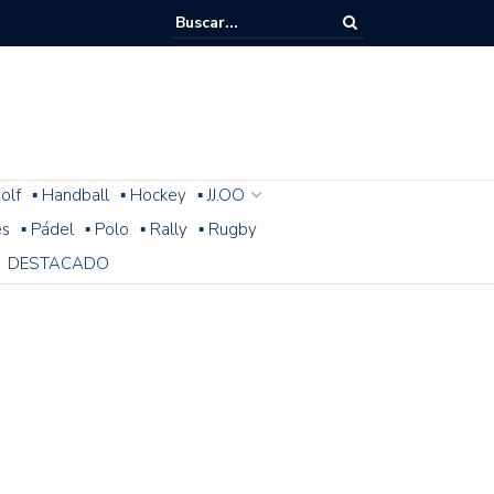
olf
▪ Handball
▪ Hockey
▪ JJ.OO
es
▪ Pádel
▪ Polo
▪ Rally
▪ Rugby
DESTACADO