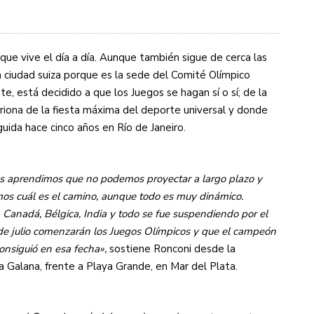
s diez cosas que tenés que saber
que vive el día a día. Aunque también sigue de cerca las
a ciudad suiza porque es la sede del Comité Olímpico
e, está decidido a que los Juegos se hagan sí o sí; de la
triona de la fiesta máxima del deporte universal y donde
ida hace cinco años en Río de Janeiro.
os aprendimos que no podemos proyectar a largo plazo y
mos cuál es el camino, aunque todo es muy dinámico.
 Canadá, Bélgica, India y todo se fue suspendiendo por el
 de julio comenzarán los Juegos Olímpicos y que el campeón
onsiguió en esa fecha»,
sostiene Ronconi desde la
a Galana, frente a Playa Grande, en Mar del Plata.