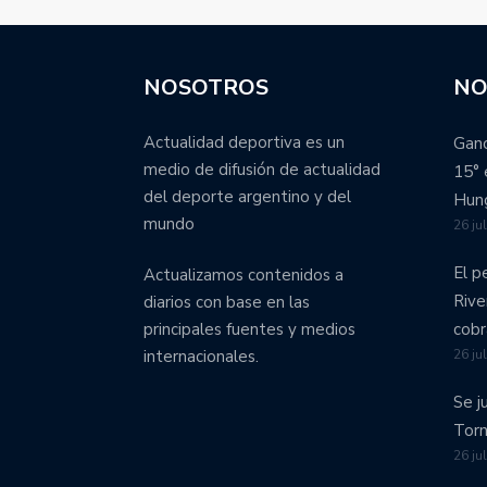
NOSOTROS
NO
Actualidad deportiva es un
Ganó
medio de difusión de actualidad
15° 
del deporte argentino y del
Hung
mundo
26 ju
El p
Actualizamos contenidos a
Rive
diarios con base en las
cobr
principales fuentes y medios
26 ju
internacionales.
Se j
Torn
26 ju