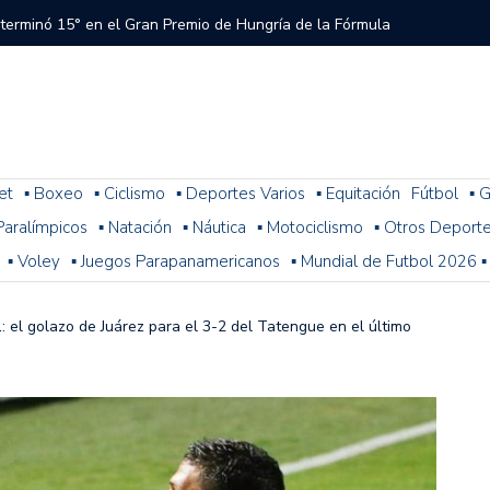
 terminó 15° en el Gran Premio de Hungría de la Fórmula
tral a River que el árbitro y el VAR no cobraron en el
 del Torneo del Interior Copa Zurich
et
▪ Boxeo
▪ Ciclismo
▪ Deportes Varios
▪ Equitación
Fútbol
▪ G
. Paralímpicos
▪ Natación
▪ Náutica
▪ Motociclismo
▪ Otros Deport
ura: resultados, posiciones y cómo sigue la fecha 1
▪ Voley
▪ Juegos Parapanamericanos
▪ Mundial de Futbol 2026 ▪
n problemas y terminó 14° la última práctica para el
 de Fórmula 1
: el golazo de Juárez para el 3-2 del Tatengue en el último
 con Colapinto en el P13, así se largará el GP de Hungría
a 2-1 con Miljevic como figura, pero el árbitro Ramírez