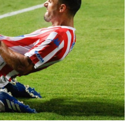
rescindió su contrato con River: “Quedará para siempre
 club”
a al fútbol argentino después de 16 años: del orgullo
 River
nte O’Higgins gracias a la jerarquía de Paredes: una
ue no dan paz para ir a Rancagua
 llega a Córdoba con el histórico regreso de Diego
emenina de Argentina para la Copa Mundial de Hockey FIH
asculina de Argentina para la Copa Mundial de Hockey
con una gran victoria ante Ecuador en la Copa