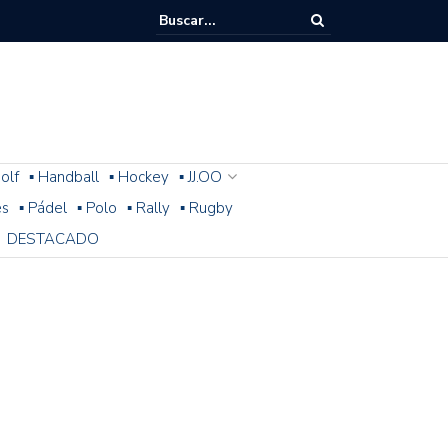
olf
▪ Handball
▪ Hockey
▪ JJ.OO
es
▪ Pádel
▪ Polo
▪ Rally
▪ Rugby
DESTACADO