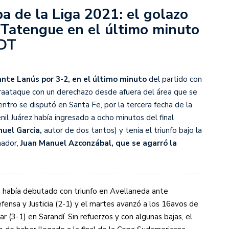
a de la Liga 2021: el golazo
l Tatengue en el último minuto
s diez cosas que tenés que saber
 DT
ante Lanús por 3-2, en el último minuto
del partido con
raataque con un derechazo desde afuera del área que se
ntro se disputó en Santa Fe, por la tercera fecha de la
nil Juárez había ingresado a ocho minutos del final
uel García,
autor de dos tantos) y tenía el triunfo bajo la
nador,
Juan Manuel Azconzábal, que se agarró la
e había debutado con triunfo en Avellaneda ante
fensa y Justicia (2-1) y el martes avanzó a los 16avos de
ar (3-1) en Sarandí. Sin refuerzos y con algunas bajas, el