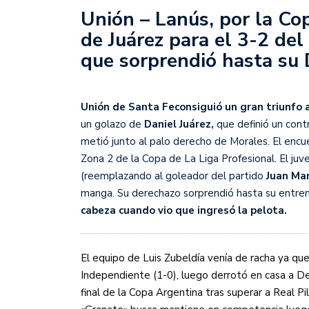
Sudamericana
Unión – Lanús, por la Cop
de Juárez para el 3-2 de
Empieza el Clausura: la
que sorprendió hasta su
Unión de Santa Fe
consiguió un gran triunfo 
un golazo de
Daniel Juárez,
que definió un cont
metió junto al palo derecho de Morales. El encue
Zona 2 de la Copa de La Liga Profesional. El juve
(reemplazando al goleador del partido
Juan Man
manga. Su derechazo sorprendió hasta su entre
cabeza cuando vio que ingresó la pelota.
El equipo de Luis Zubeldía venía de racha ya qu
Independiente (1-0), luego derrotó en casa a De
final de la Copa Argentina tras superar a Real Pil