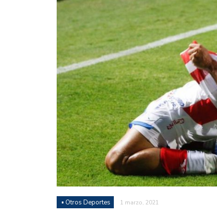
Juan Fernando Quintero 
en la historia grande del
Nicolás Otamendi regres
de Vélez a la pasión por
Boca ganó con lo justo a
diferencia y un juego q
El Nacional de Clubes A
Simonet
Lista de la selección f
2026
Lista de la selección m
FIH 2026
▪ Otros Deportes
1 marzo, 2021
Las Panteras debutaron 