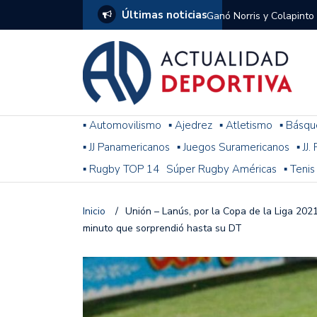
Últimas noticias
Ganó Norris y Colapinto
1
El penal de Barracas Cen
Monumental
Se jugó una nueva fecha
▪ Automovilismo
▪ Ajedrez
▪ Atletismo
▪ Básqu
▪ JJ Panamericanos
▪ Juegos Suramericanos
▪ JJ
Arrancó el Torneo Claus
▪ Rugby TOP 14
Súper Rugby Américas
▪ Tenis
Franco Colapinto giró si
Gran Premio de Hungría
Inicio
/
Unión – Lanús, por la Copa de la Liga 2021
minuto que sorprendió hasta su DT
F1: tras las sanciones y
Racing le ganó a Gimnasi
omitió un penal de Sosa