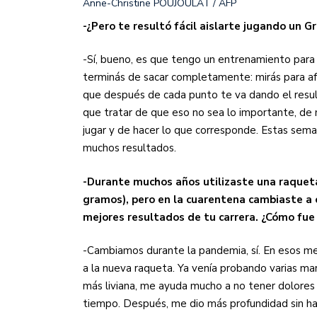
Anne-Christine POUJOULAT / AFP
-¿Pero te resultó fácil aislarte jugando un 
-Sí, bueno, es que tengo un entrenamiento para 
terminás de sacar completamente: mirás para afu
que después de cada punto te va dando el result
que tratar de que eso no sea lo importante, de 
jugar y de hacer lo que corresponde. Estas sema
muchos resultados.
-Durante muchos años utilizaste una raquet
gramos), pero en la cuarentena cambiaste a o
mejores resultados de tu carrera. ¿Cómo fue
-Cambiamos durante la pandemia, sí. En esos m
a la nueva raqueta. Ya venía probando varias ma
más liviana, me ayuda mucho a no tener dolores 
tiempo. Después, me dio más profundidad sin ha