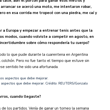
la calle, abrí el portón para ganar esos metros y
arrancar se acercó una moto, me intentaron robar,
pero en esa corrida me tropecé con una piedra, me caí y
jar a Europa y empezar a entrenar tenis antes que la
os modos, cuando volviste a competir en agosto, en
s incertidumbre sobre cómo respondería tu cuerpo?
todo lo que pude durante la cuarentena en Argentina
el colchón. Pero no fue tanto el tiempo que estuve sin
ese sentido he sido una afortunada.
s aspectos que debe mejorar.
Crédito: REUTERS/Gonzalo
arros, cuando llegaste?
s de los partidos. Venía de ganar un torneo la semana