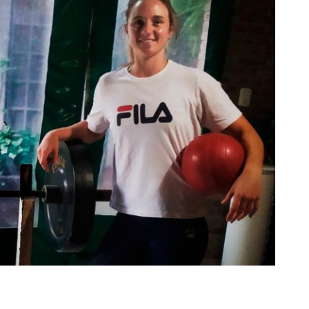
rescindió su contrato con River: “Quedará para siempre
 club”
a al fútbol argentino después de 16 años: del orgullo
 River
nte O’Higgins gracias a la jerarquía de Paredes: una
ue no dan paz para ir a Rancagua
 llega a Córdoba con el histórico regreso de Diego
emenina de Argentina para la Copa Mundial de Hockey FIH
asculina de Argentina para la Copa Mundial de Hockey
con una gran victoria ante Ecuador en la Copa