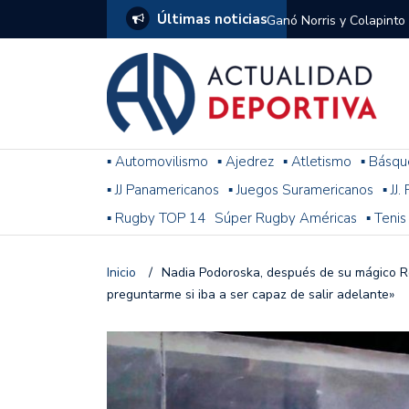
Últimas noticias
Ganó Norris y Colapinto
1
El penal de Barracas Cen
Monumental
Se jugó una nueva fecha
▪ Automovilismo
▪ Ajedrez
▪ Atletismo
▪ Básqu
▪ JJ Panamericanos
▪ Juegos Suramericanos
▪ JJ
Arrancó el Torneo Claus
▪ Rugby TOP 14
Súper Rugby Américas
▪ Tenis
Franco Colapinto giró si
Gran Premio de Hungría
Inicio
/
Nadia Podoroska, después de su mágico Ro
preguntarme si iba a ser capaz de salir adelante»
F1: tras las sanciones y
Racing le ganó a Gimnasi
omitió un penal de Sosa