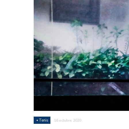
Juan Fernando Quintero 
en la historia grande del
Nicolás Otamendi regres
de Vélez a la pasión por
Boca ganó con lo justo a
diferencia y un juego q
El Nacional de Clubes A
Simonet
Lista de la selección f
2026
Lista de la selección m
FIH 2026
▪ Tenis
16 octubre, 2020
Las Panteras debutaron 