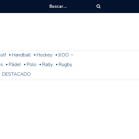
olf
▪ Handball
▪ Hockey
▪ JJ.OO
es
▪ Pádel
▪ Polo
▪ Rally
▪ Rugby
DESTACADO