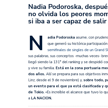
Sudamericana
Nadia Podoroska, despué
no olvida los peores mo
Empieza el Clausura: la
si iba a ser capaz de sali
N
adia Podoroska
asume, con prudenci
que generó su histórica participació
semifinales de singles de un Grand 
sus palabras, sus conceptos -muchas veces- bre
llegó siendo la 131° del ranking y se despidió 
y vive su familia.
Está en la zona portuaria me
dos años.
Allí se prepara para sus objetivos i
Linz, desde el 9 de noviembre) y,
sobre todo, p
un evento para el que ya está clasificada y
de Tokio.
«Es increíble el alcance que tuvo lo q
a
LA NACION.