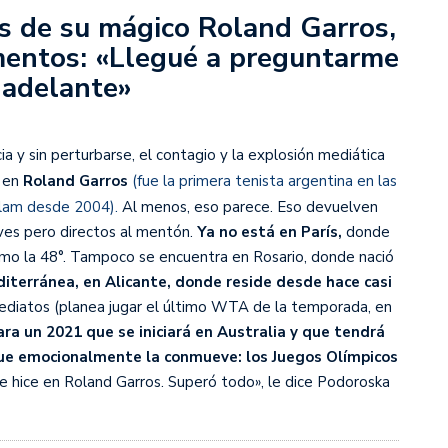
s de su mágico Roland Garros,
mentos: «Llegué a preguntarme
s diez cosas que tenés que saber
r adelante»
a y sin perturbarse, el contagio y la explosión mediática
n en
Roland Garros
(fue la primera tenista argentina en las
Slam desde 2004).
Al menos, eso parece. Eso devuelven
ves pero directos al mentón.
Ya no está en París,
donde
como la 48°. Tampoco se encuentra en Rosario, donde nació
diterránea, en Alicante, donde reside desde hace casi
nmediatos (planea jugar el último WTA de la temporada, en
ara un 2021 que se iniciará en Australia y que tendrá
 que emocionalmente la conmueve: los Juegos Olímpicos
ue hice en Roland Garros. Superó todo», le dice Podoroska