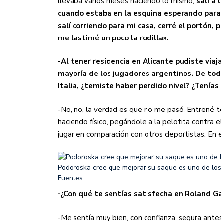
llevaba varios meses haciendo lo mismo,
salí a 
cuando estaba en la esquina esperando para 
salí corriendo para mi casa, cerré el portón, 
me lastimé un poco la rodilla».
-Al tener residencia en Alicante pudiste via
mayoría de los jugadores argentinos. De tod
Italia, ¿temiste haber perdido nivel? ¿Tenía
-No, no, la verdad es que no me pasó. Entrené 
haciendo físico, pegándole a la pelotita contra 
jugar en comparación con otros deportistas. En 
Podoroska cree que mejorar su saque es uno de lo
Fuentes
-¿Con qué te sentías satisfecha en Roland G
-Me sentía muy bien, con confianza, segura ante