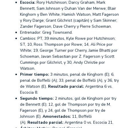
Escocia:
Rory Hutchinson; Darcy Graham, Mark
Bennett, Sam Johnson y Duhan Van der Merwe; Blair
Kinghorn y Ben White; Hamish Watson, Matt Fagerson
y Rory Darge; Grant Gilchrist (capitán) y Sam Skinner;
Zander Fagerson, Dave Cherry y Pierre Schoeman.
Entrenador: Greg Townsend.
Cambios: PT, 39 minutos, Kyle Rowe por Hutchinson;
ST, 10, Ross Thompson por Rowe; 14, Ali Price por
White; 19, George Turner por Cherry, Jamie Bhatti por
Schoeman, Javan Sebastian por Z. Fagerson y Scott
Cummings por Gilchrist, y 30, Andy Christie por
Watson.
Primer tiempo:
3 minutos, penal de Kinghorn (E); 6,
penal de Boffelli (A); 33, penal de Boffelli (A), y 36, try
de Watson (E).
Resultado parcial:
Argentina 6 vs.
Escocia 8.
Segundo tiempo:
2 minutos, gol de Kinghorn por try
de Bennett (E); 12, gol de Thompson por try de M.
Fagerson (E), y 24, gol de Thompson por try de
Johnson (E).
Amonestados:
11, Boffelli
(A).
Resultado parcial:
Argentina 0 vs. Escocia 21.