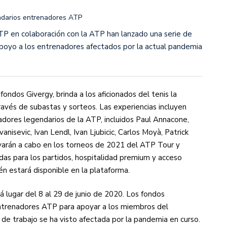
endarios entrenadores ATP
s diez cosas que tenés que saber
 en colaboración con la ATP han lanzado una serie de
 apoyo a los entrenadores afectados por la actual pandemia
fondos Givergy, brinda a los aficionados del tenis la
ravés de subastas y sorteos. Las experiencias incluyen
dores legendarios de la ATP, incluidos Paul Annacone,
vanisevic, Ivan Lendl, Ivan Ljubicic, Carlos Moyà, Patrick
evarán a cabo en los torneos de 2021 del ATP Tour y
das para los partidos, hospitalidad premium y acceso
én estará disponible en la plataforma.
á lugar del 8 al 29 de junio de 2020. Los fondos
ntrenadores ATP para apoyar a los miembros del
e trabajo se ha visto afectada por la pandemia en curso.