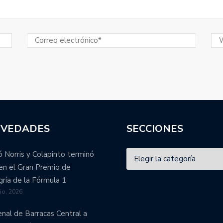
VEDADES
SECCIONES
 Norris y Colapinto terminó
en el Gran Premio de
ría de la Fórmula 1
lio, 2026
enal de Barracas Central a