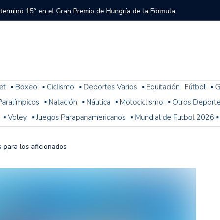
 terminó 15° en el Gran Premio de Hungría de la Fórmula
tral a River que el árbitro y el VAR no cobraron en el
 del Torneo del Interior Copa Zurich
et
▪ Boxeo
▪ Ciclismo
▪ Deportes Varios
▪ Equitación
Fútbol
▪ G
. Paralímpicos
▪ Natación
▪ Náutica
▪ Motociclismo
▪ Otros Deport
ura: resultados, posiciones y cómo sigue la fecha 1
▪ Voley
▪ Juegos Parapanamericanos
▪ Mundial de Futbol 2026 ▪
n problemas y terminó 14° la última práctica para el
 de Fórmula 1
 para los aficionados
 con Colapinto en el P13, así se largará el GP de Hungría
a 2-1 con Miljevic como figura, pero el árbitro Ramírez