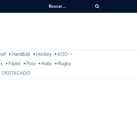
olf
▪ Handball
▪ Hockey
▪ JJ.OO
es
▪ Pádel
▪ Polo
▪ Rally
▪ Rugby
DESTACADO