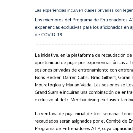
Sudamericana
Las experiencias incluyen clases privadas con leg
Empieza el Clausura: la
Los miembros del Programa de Entrenadores ATP
experiencias exclusivas para los aficionados en
de COVID-19.
La iniciativa, en la plataforma de recaudación de 
oportunidad de pujar por experiencias únicas a t
sesiones privadas de entrenamiento con entrena
Boris Becker, Darren Cahill, Brad Gilbert, Goran I
Mouratoglou y Marian Vajda. Las sesiones se ll
Grand Slam e incluirán una combinación de entra
exclusivo al detr. Merchandising exclusivo tambi
La ventana de puja inicial de tres semanas tendr
recaudados serán asignados por el Comité de E
Programa de Entrenadores ATP, cuya capacidad d