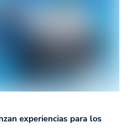
rescindió su contrato con River: “Quedará para siempre
 club”
a al fútbol argentino después de 16 años: del orgullo
 River
nte O’Higgins gracias a la jerarquía de Paredes: una
ue no dan paz para ir a Rancagua
 llega a Córdoba con el histórico regreso de Diego
emenina de Argentina para la Copa Mundial de Hockey FIH
asculina de Argentina para la Copa Mundial de Hockey
zan experiencias para los
con una gran victoria ante Ecuador en la Copa