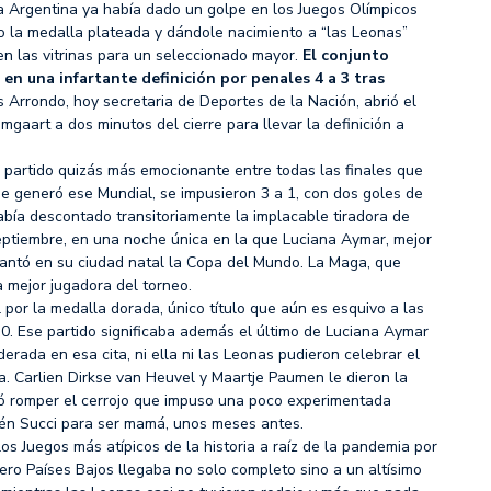
la Argentina ya había dado un golpe en los Juegos Olímpicos
 la medalla plateada y dándole nacimiento a “las Leonas”
en las vitrinas para un seleccionado mayor.
El conjunto
en una infartante definición por penales 4 a 3 tras
s Arrondo, hoy secretaria de Deportes de la Nación, abrió el
gaart a dos minutos del cierre para llevar la definición a
 partido quizás más emocionante entre todas las finales que
ue generó ese Mundial, se impusieron 3 a 1, con dos goles de
bía descontado transitoriamente la implacable tiradora de
eptiembre, en una noche única en la que Luciana Aymar, mejor
vantó en su ciudad natal la Copa del Mundo. La Maga, que
la mejor jugadora del torneo.
l por la medalla dorada, único título que aún es esquivo a las
0. Ese partido significaba además el último de Luciana Aymar
erada en esa cita, ni ella ni las Leonas pudieron celebrar el
. Carlien Dirkse van Heuvel y Maartje Paumen le dieron la
stó romper el cerrojo que impuso una poco experimentada
elén Succi para ser mamá, unos meses antes.
os Juegos más atípicos de la historia a raíz de la pandemia por
pero Países Bajos llegaba no solo completo sino a un altísimo