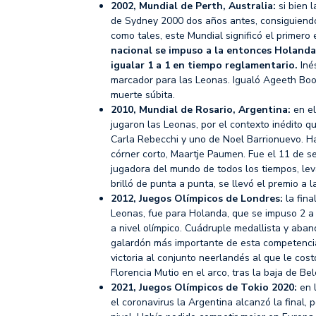
2002, Mundial de Perth, Australia:
si bien 
de Sydney 2000 dos años antes, consiguiendo
como tales, este Mundial significó el primero 
nacional se impuso a la entonces Holanda 
igualar 1 a 1 en tiempo reglamentario.
Iné
marcador para las Leonas. Igualó Ageeth Boom
muerte súbita.
2010, Mundial de Rosario, Argentina:
en el
jugaron las Leonas, por el contexto inédito q
Carla Rebecchi y uno de Noel Barrionuevo. Ha
córner corto, Maartje Paumen. Fue el 11 de s
jugadora del mundo de todos los tiempos, le
brilló de punta a punta, se llevó el premio a 
2012, Juegos Olímpicos de Londres:
la fina
Leonas, fue para Holanda, que se impuso 2 a 
a nivel olímpico. Cuádruple medallista y aband
galardón más importante de esta competencia
victoria al conjunto neerlandés al que le co
Florencia Mutio en el arco, tras la baja de B
2021, Juegos Olímpicos de Tokio 2020:
en l
el coronavirus la Argentina alcanzó la final, 