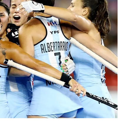
rescindió su contrato con River: “Quedará para siempre
 club”
a al fútbol argentino después de 16 años: del orgullo
 River
nte O’Higgins gracias a la jerarquía de Paredes: una
ue no dan paz para ir a Rancagua
 llega a Córdoba con el histórico regreso de Diego
emenina de Argentina para la Copa Mundial de Hockey FIH
asculina de Argentina para la Copa Mundial de Hockey
con una gran victoria ante Ecuador en la Copa