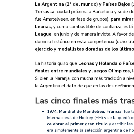
La Argentina (2° del mundo) y Países Bajos (1
Terrassa,
ciudad próxima a Barcelona y sede de 
fue Amstelveen, en fase de grupos),
para mirar
Leonas,
y como combustible de confianza, está
League,
en junio y de manera invicta. A favor d
dominio histórico en esta competencia (ocho tít
ejercicio y medallistas doradas de los últim
La historia quiso que
Leonas y Holanda o Paíse
finales entre mundiales y Juegos Olímpicos,
l
Si bien la Naranja, con mucha más tradición a ni
la Argentina el dato de que en las dos definic
Las cinco finales más tr
1974, Mundial de Mandelieu, Francia:
fue l
Internacional de Hockey (FIH) y se la quedó
e
celebrar el primer gran título
y escribir la
era simplemente la selección argentina de h