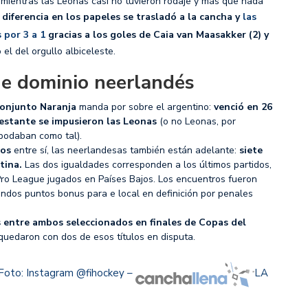
 mientras las Leonas casi no tuvieron rodaje y más que nada
diferencia en los papeles se trasladó a la cancha y
las
 por 3 a 1
gracias a los goles de Caia van Maasakker (2) y
el del orgullo albiceleste.
ene dominio neerlandés
conjunto Naranja
manda por sobre el argentino:
venció en 26
restante se impusieron las Leonas
(o no Leonas, por
podaban como tal).
ros
entre sí, las neerlandesas también están adelante:
siete
tina.
Las dos igualdades corresponden a los últimos partidos,
 Pro League jugados en Países Bajos. Los encuentros fueron
ndos puntos bonus para e local en definición por penales
 entre ambos seleccionados en finales de Copas del
quedaron con dos de esos títulos en disputa.
oto: Instagram @fihockey –
LA