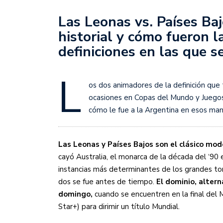
Sudamericana
Las Leonas vs. Países Bajo
Empieza el Clausura: la
historial y cómo fueron l
definiciones en las que s
L
os dos animadores de la definición que 
ocasiones en Copas del Mundo y Juegos
cómo le fue a la Argentina en esos ma
Las Leonas y Países Bajos son el clásico mo
cayó Australia, el monarca de la década del ‘90 
instancias más determinantes de los grandes tor
dos se fue antes de tiempo.
El dominio, altern
domingo,
cuando se encuentren en la final del
Star+) para dirimir un título Mundial.