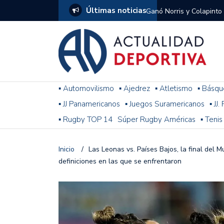
Últimas noticias
Ganó Norris y Colapinto
1
El penal de Barracas Cen
Monumental
Se jugó una nueva fecha
▪ Automovilismo
▪ Ajedrez
▪ Atletismo
▪ Básqu
▪ JJ Panamericanos
▪ Juegos Suramericanos
▪ JJ
Arrancó el Torneo Claus
▪ Rugby TOP 14
Súper Rugby Américas
▪ Tenis
Franco Colapinto giró si
Gran Premio de Hungría
Inicio
/
Las Leonas vs. Países Bajos, la final del M
definiciones en las que se enfrentaron
F1: tras las sanciones y
Racing le ganó a Gimnasi
omitió un penal de Sosa