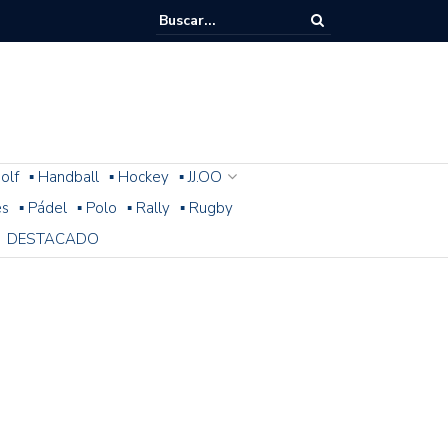
olf
▪ Handball
▪ Hockey
▪ JJ.OO
es
▪ Pádel
▪ Polo
▪ Rally
▪ Rugby
DESTACADO