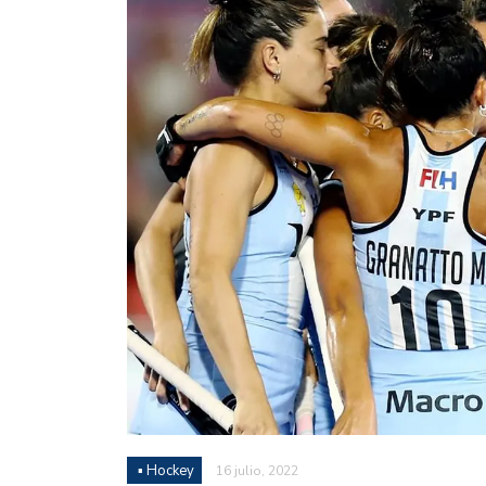
Juan Fernando Quintero 
en la historia grande del
Nicolás Otamendi regres
de Vélez a la pasión por
Boca ganó con lo justo a
diferencia y un juego q
El Nacional de Clubes A
Simonet
Lista de la selección f
2026
Lista de la selección m
FIH 2026
Las Panteras debutaron 
▪ Hockey
16 julio, 2022