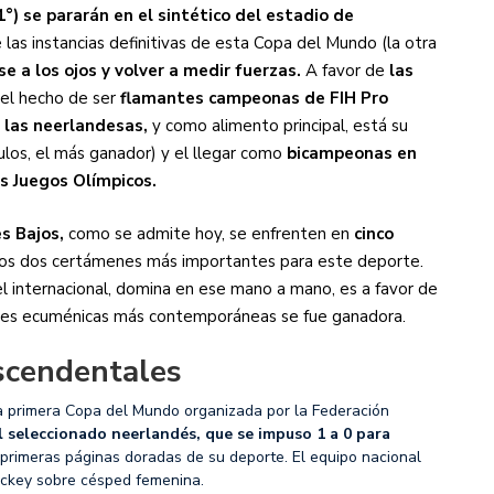
°) se pararán en el sintético del estadio de
las instancias definitivas de esta Copa del Mundo (la otra
se a los ojos y volver a medir fuerzas.
A favor de
las
 el hecho de ser
flamantes campeonas de FIH Pro
e
las neerlandesas,
y como alimento principal, está su
ulos, el más ganador) y el llegar como
bicampeonas en
os Juegos Olímpicos.
s Bajos,
como se admite hoy, se enfrenten en
cinco
os dos certámenes más importantes para este deporte.
vel internacional, domina en ese mano a mano, es a favor de
iones ecuménicas más contemporáneas se fue ganadora.
ascendentales
a primera Copa del Mundo organizada por la Federación
l seleccionado neerlandés, que se impuso 1 a 0 para
s primeras páginas doradas de su deporte. El equipo nacional
ockey sobre césped femenina.