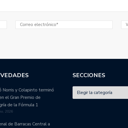
VEDADES
SECCIONES
 Norris y Colapinto terminó
en el Gran Premio de
ría de la Fórmula 1
lio, 2026
enal de Barracas Central a