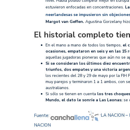
nivel. Había podido competir mejor en Europa
estuvieron enfocadas en concentraciones.
La 
neerlandesas se impusieron sin objeciones
Margot van Geffen.
Agustina Gorzelany hizo 
El historial completo ti
En el mano a mano de todos los tiempos,
el 
ocasiones, empataron en seis y en las 15 
aquellas jugadoras pioneras que aún no se a
Si se consideran los últimos diez encuent
triunfos, dos empates y una victoria argen
los recientes del 28 y 29 de mayo por la FIH
muy parejos y terminaron 1 a 1 ambos, con se
australianos.
Si sólo se tienen en cuenta
los tres choques
Mundo, el dato le sonríe a Las Leonas:
se 
Fuente:
LA NACION – F
NACION