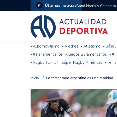
Últimas noticias
Ganó Norris y Colapinto
1
El penal de Barracas Cen
Monumental
Se jugó una nueva fecha
▪ Automovilismo
▪ Ajedrez
▪ Atletismo
▪ Básqu
▪ JJ Panamericanos
▪ Juegos Suramericanos
▪ JJ
Arrancó el Torneo Claus
▪ Rugby TOP 14
Súper Rugby Américas
▪ Tenis
Franco Colapinto giró si
Gran Premio de Hungría
Inicio
/
La temporada argentina es una realidad
F1: tras las sanciones y
Racing le ganó a Gimnasi
omitió un penal de Sosa