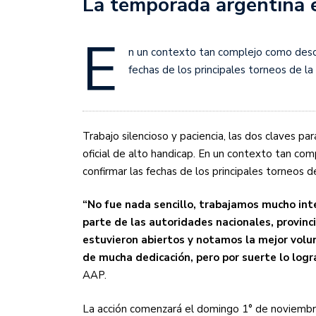
La temporada argentina e
Sudamericana
E
Empieza el Clausura: la
n un contexto tan complejo como desco
fechas de los principales torneos de la
Trabajo silencioso y paciencia, las dos claves pa
oficial de alto handicap. En un contexto tan co
confirmar las fechas de los principales torneos d
“No fue nada sencillo, trabajamos mucho int
parte de las autoridades nacionales, provinc
estuvieron abiertos y notamos la mejor volun
de mucha dedicación, pero por suerte lo log
AAP.
La acción comenzará el domingo 1° de noviembre,