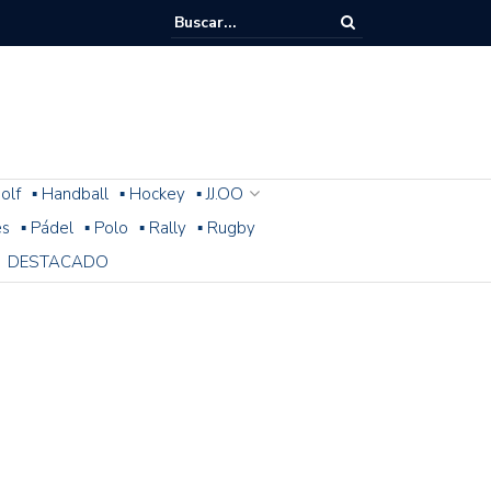
olf
▪ Handball
▪ Hockey
▪ JJ.OO
es
▪ Pádel
▪ Polo
▪ Rally
▪ Rugby
DESTACADO