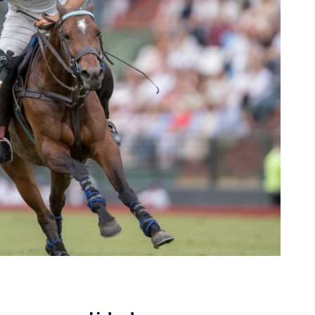
rescindió su contrato con River: “Quedará para siempre
 club”
a al fútbol argentino después de 16 años: del orgullo
 River
nte O’Higgins gracias a la jerarquía de Paredes: una
ue no dan paz para ir a Rancagua
 llega a Córdoba con el histórico regreso de Diego
emenina de Argentina para la Copa Mundial de Hockey FIH
asculina de Argentina para la Copa Mundial de Hockey
con una gran victoria ante Ecuador en la Copa