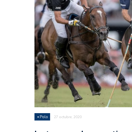
Juan Fernando Quintero 
en la historia grande del
Nicolás Otamendi regres
de Vélez a la pasión por
Boca ganó con lo justo a
diferencia y un juego q
El Nacional de Clubes A
Simonet
Lista de la selección f
2026
Lista de la selección m
FIH 2026
▪ Polo
27 octubre, 2020
Las Panteras debutaron 