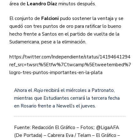
área de
Leandro Díaz
minutos después.
El conjunto de
Falcioni
pudo sostener la ventaja y se
quedó con tres puntos de oro para ratificar lo bueno
hecho frente a Santos en el partido de vuelta de la
Sudamericana, pese a la eliminación.
https://twitter.com/Independiente/status/1419464129484
ref_src=twsrc%5Etfw%7Ctwcamp%5Etweetembed%7Ctwt
logro-tres-puntos-importantes-en-la-plata
Ahora el
Rojo
recibirá el miércoles a Patronato,
mientras que Estudiantes cerrará la tercera fecha
en Rosario frente a Newell’s el jueves.
Fuente: Redacción El Gráfico – Fotos;: @LigaAFA
(De Portada) – Cabrera Eva / Telam – El Gráfico –