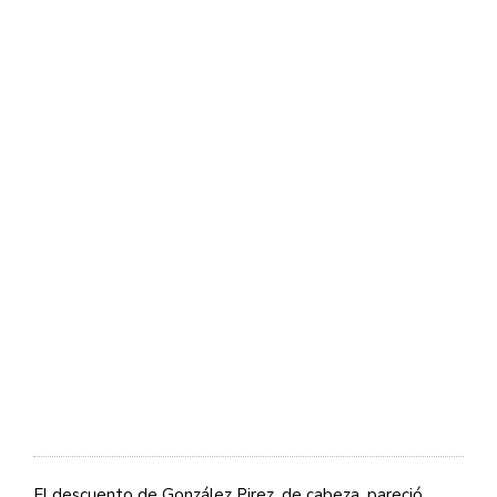
El descuento de González Pirez, de cabeza, pareció