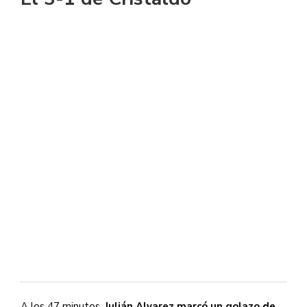
A los 47 minutos,
Julián Alvarez marcó un golazo de