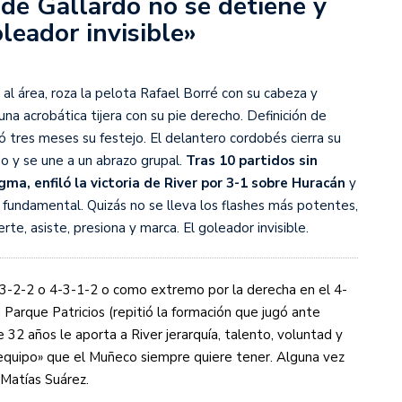
 de Gallardo no se detiene y
leador invisible»
s diez cosas que tenés que saber
i al área, roza la pelota Rafael Borré con su cabeza y
n una acrobática tijera con su pie derecho. Definición de
ó tres meses su festejo. El delantero cordobés cierra su
do y se une a un abrazo grupal.
Tras 10 partidos sin
ma, enfiló la victoria de River por 3-1 sobre Huracán
y
 fundamental. Quizás no se lleva los flashes más potentes,
e, asiste, presiona y marca. El goleador invisible.
-2-2 o 4-3-1-2 o como extremo por la derecha en el 4-
 Parque Patricios (repitió la formación que jugó ante
 32 años le aporta a River jerarquía, talento, voluntad y
e equipo» que el Muñeco siempre quiere tener. Alguna vez
 Matías Suárez.