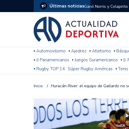
Últimas noticias
Ganó Norris y Colapinto
1
El penal de Barracas Cen
Monumental
Se jugó una nueva fecha
▪ Automovilismo
▪ Ajedrez
▪ Atletismo
▪ Básqu
▪ JJ Panamericanos
▪ Juegos Suramericanos
▪ JJ
Arrancó el Torneo Claus
▪ Rugby TOP 14
Súper Rugby Américas
▪ Tenis
Franco Colapinto giró si
Gran Premio de Hungría
Inicio
/
Huracán-River: el equipo de Gallardo no s
F1: tras las sanciones y
Racing le ganó a Gimnasi
omitió un penal de Sosa