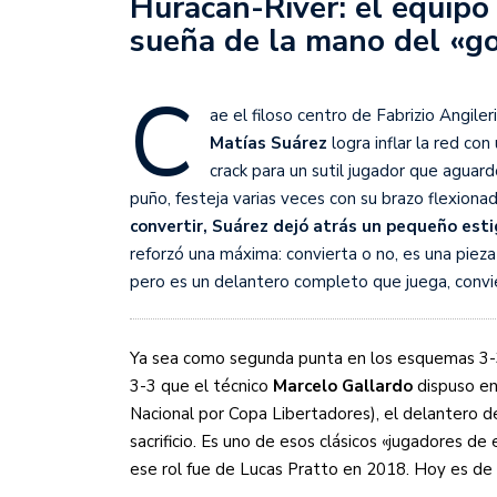
Huracán-River: el equipo
Sudamericana
sueña de la mano del «go
Empieza el Clausura: la
C
ae el filoso centro de Fabrizio Angiler
Matías Suárez
logra inflar la red co
crack para un sutil jugador que aguard
puño, festeja varias veces con su brazo flexiona
convertir, Suárez dejó atrás un pequeño estig
reforzó una máxima: convierta o no, es una pieza
pero es un delantero completo que juega, conviert
Ya sea como segunda punta en los esquemas 3-3
3-3 que el técnico
Marcelo Gallardo
dispuso en
Nacional por Copa Libertadores), el delantero de
sacrificio. Es uno de esos clásicos «jugadores d
ese rol fue de Lucas Pratto en 2018. Hoy es de