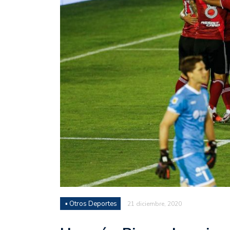
Juan Fernando Quintero 
en la historia grande del
Nicolás Otamendi regres
de Vélez a la pasión por
Boca ganó con lo justo a
diferencia y un juego q
El Nacional de Clubes A
Simonet
Lista de la selección f
2026
Lista de la selección m
FIH 2026
▪ Otros Deportes
21 diciembre, 2020
Las Panteras debutaron 