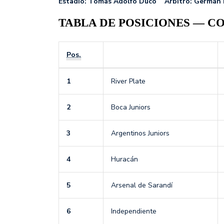
Estadio: Tomás Adolfo Ducó Árbitro: Germán 
TABLA DE POSICIONES — 
Pos.
1
River Plate
2
Boca Juniors
3
Argentinos Juniors
4
Huracán
5
Arsenal de Sarandí
6
Independiente