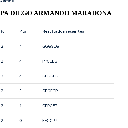
Delfino
COPA DIEGO ARMANDO MARADONA
PJ
Pts
Resultados recientes
2
4
G
G
G
G
E
G
2
4
P
P
G
E
E
G
2
4
G
P
G
G
E
G
2
3
G
P
G
E
G
P
2
1
G
P
P
G
E
P
2
0
E
E
G
G
P
P