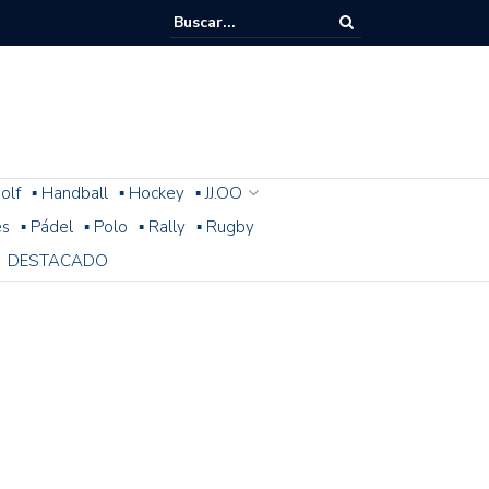
olf
▪ Handball
▪ Hockey
▪ JJ.OO
es
▪ Pádel
▪ Polo
▪ Rally
▪ Rugby
DESTACADO