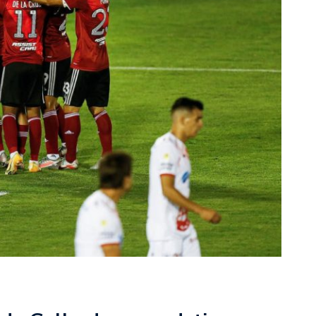
rescindió su contrato con River: “Quedará para siempre
 club”
a al fútbol argentino después de 16 años: del orgullo
 River
nte O’Higgins gracias a la jerarquía de Paredes: una
ue no dan paz para ir a Rancagua
 llega a Córdoba con el histórico regreso de Diego
emenina de Argentina para la Copa Mundial de Hockey FIH
asculina de Argentina para la Copa Mundial de Hockey
con una gran victoria ante Ecuador en la Copa