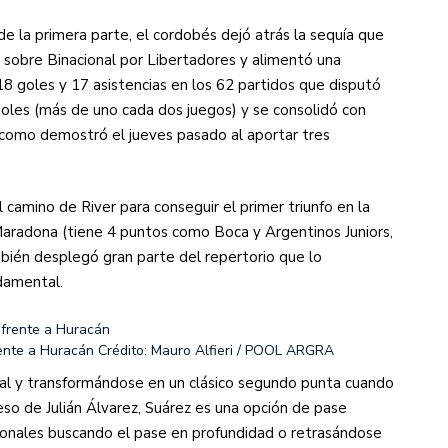
de la primera parte, el cordobés dejó atrás la sequía que
sobre Binacional por Libertadores y alimentó una
a 18 goles y 17 asistencias en los 62 partidos que disputó
goles (más de uno cada dos juegos) y se consolidó con
, como demostró el jueves pasado al aportar tres
l camino de River para conseguir el primer triunfo en la
radona (tiene 4 puntos como Boca y Argentinos Juniors,
ambién desplegó gran parte del repertorio que lo
damental.
rente a Huracán
Crédito: Mauro Alfieri / POOL ARGRA
al y transformándose en un clásico segundo punta cuando
reso de Julián Álvarez, Suárez es una opción de pase
gonales buscando el pase en profundidad o retrasándose