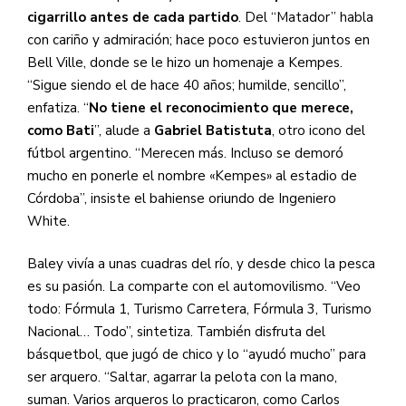
cigarrillo antes de cada partido
.
Del “Matador” habla
con cariño y admiración; hace poco estuvieron juntos en
Bell Ville, donde se le hizo un homenaje a Kempes.
“Sigue siendo el de hace 40 años; humilde, sencillo”,
enfatiza. “
No tiene el reconocimiento que merece,
como Bati
”, alude a
Gabriel Batistuta
, otro icono del
fútbol argentino. “Merecen más. Incluso se demoró
mucho en ponerle el nombre «Kempes» al estadio de
Córdoba”, insiste el bahiense oriundo de Ingeniero
White.
Baley vivía a unas cuadras del río, y desde chico la pesca
es su pasión. La comparte con el automovilismo. “Veo
todo: Fórmula 1, Turismo Carretera, Fórmula 3, Turismo
Nacional… Todo”, sintetiza. También disfruta del
básquetbol, que jugó de chico y lo “ayudó mucho” para
ser arquero. “Saltar, agarrar la pelota con la mano,
suman. Varios arqueros lo practicaron, como Carlos