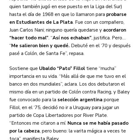
quien también jugó en ese puesto en la Liga del Sur)
hasta el día de 1968 en que lo llamaron para
probarse
en Estudiantes de La Plata
. Fue con un compañero,
Juan Carlos Nani; ninguno quería quedarse y
acordaron
“hacer todo mal”
. “
Así nos echaban”
, justifica.
Pero…
“
Me salieron bien y quedé.
Debuté en el ‘70 y después
pasé a Colón, de Santa Fe”, repasa.
Sostiene que
Ubaldo “Pato” Fillol
tiene “mucha”
importancia en su vida. “Más allá de que me tuvo en el
banco en dos mundiales”, aclara. Los dos debutaron el
mismo día en un partido de Colón contra Racing, y Baley
fue convocado para la
selección argentina
porque
Fillol, en el ‘75, decidió no ir a Uruguay para jugar un
partido de Copa Libertadores por River Plate.
“Entonces me citaron a mí.
Nunca se me había pasado
por la cabeza
, pero bueno: la varita mágica a veces te
toca”, manifiesta Baley.