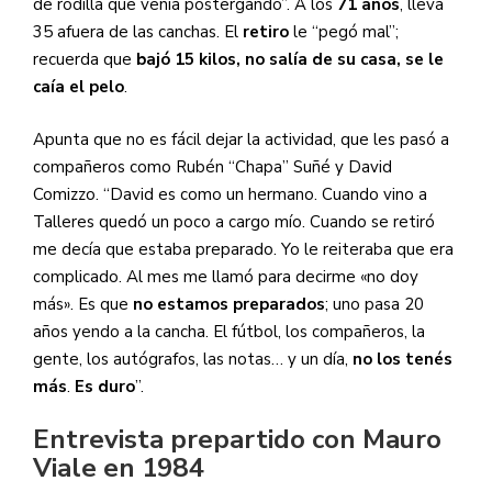
de rodilla que venía postergando”. A los
71 años
, lleva
35 afuera de las canchas. El
retiro
le “pegó mal”;
recuerda que
bajó 15 kilos, no salía de su casa, se le
caía el pelo
.
Apunta que no es fácil dejar la actividad, que les pasó a
compañeros como Rubén “Chapa” Suñé y David
Comizzo. “David es como un hermano. Cuando vino a
Talleres quedó un poco a cargo mío. Cuando se retiró
me decía que estaba preparado. Yo le reiteraba que era
complicado. Al mes me llamó para decirme «no doy
más». Es que
no estamos preparados
; uno pasa 20
años yendo a la cancha. El fútbol, los compañeros, la
gente, los autógrafos, las notas… y un día,
no los tenés
más
.
Es duro
”.
Entrevista prepartido con Mauro
Viale en 1984