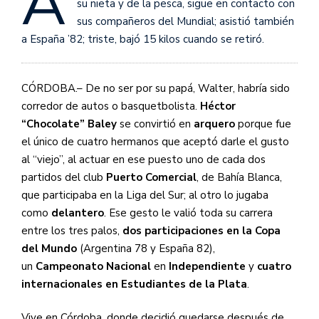
A
su nieta y de la pesca, sigue en contacto con
sus compañeros del Mundial; asistió también
a España ’82; triste, bajó 15 kilos cuando se retiró.
CÓRDOBA.– De no ser por su papá, Walter, habría sido
corredor de autos o basquetbolista.
Héctor
“Chocolate” Baley
se convirtió en
arquero
porque fue
el único de cuatro hermanos que aceptó darle el gusto
al “viejo”, al actuar en ese puesto uno de cada dos
partidos del club
Puerto Comercial
, de Bahía Blanca,
que participaba en la Liga del Sur; al otro lo jugaba
como
delantero
. Ese gesto le valió toda su carrera
entre los tres palos,
dos participaciones en la Copa
del Mundo
(Argentina 78 y España 82),
un
Campeonato Nacional
en
Independiente
y
cuatro
internacionales en Estudiantes de la Plata
.
Vive en Córdoba, donde decidió quedarse después de