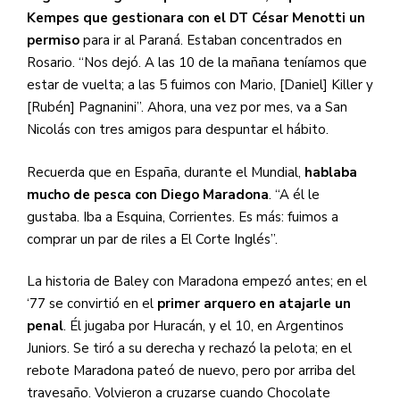
Kempes que gestionara con el DT César Menotti un
permiso
para ir al Paraná. Estaban concentrados en
Rosario. “Nos dejó. A las 10 de la mañana teníamos que
estar de vuelta; a las 5 fuimos con Mario, [Daniel] Killer y
[Rubén] Pagnanini”. Ahora, una vez por mes, va a San
Nicolás con tres amigos para despuntar el hábito.
Recuerda que en España, durante el Mundial,
hablaba
mucho de pesca con Diego Maradona
. “A él le
gustaba. Iba a Esquina, Corrientes. Es más: fuimos a
comprar un par de riles a El Corte Inglés”.
La historia de Baley con Maradona empezó antes; en el
‘77 se convirtió en el
primer arquero en atajarle un
penal
.
Él jugaba por Huracán, y el 10, en
Argentinos
Juniors. Se tiró a su derecha y rechazó la pelota; en el
rebote Maradona pateó de nuevo, pero por arriba del
travesaño. Volvieron a cruzarse cuando Chocolate