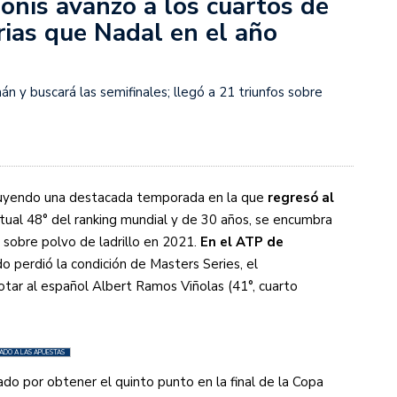
nis avanzó a los cuartos de
orias que Nadal en el año
s diez cosas que tenés que saber
n y buscará las semifinales; llegó a 21 triunfos sobre
uyendo una destacada temporada en la que
regresó al
ctual 48° del ranking mundial y de 30 años, se encumbra
 sobre polvo de ladrillo en 2021.
En el ATP de
perdió la condición de Masters Series, el
otar al español Albert Ramos Viñolas (41°, cuarto
LADO A LAS APUESTAS
o por obtener el quinto punto en la final de la Copa