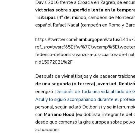
Davis 2016 frente a Croacia en Zagreb, se en
victorias sobre superficie lenta en la tempo
Tsitsipas
(4° del mundo, campeón de Montecarlo 
español Rafael Nadal (campeón en Roma y Barc
https://twitter.com/hamburgopen/status/141
ref_src=twsrc%5Etfw%7Ctwcamp%5Etweete
federico-delbonis-avanzo-a-los-cuartos-de-fina
nid15072021%2F
Después de vivir altibajos y de padecer traicion
de una segunda (o tercera) juventud. Realizó
energizó.
Después de toda una vida al lado de G
Azul y lo siguió acompañando durante el profesi
personal, según aclaró Delbonis) y se interrumpi
con
Mariano Hood
(ex doblista, integrante del 
desde que comenzó la gira europea sobre polvo d
actuaciones.